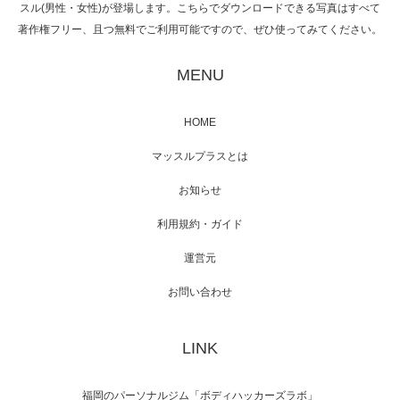
スル(男性・女性)が登場します。こちらでダウンロードできる写真はすべて
著作権フリー、且つ無料でご利用可能ですので、ぜひ使ってみてください。
映画「黄金泥棒」へマッスルプラスメンバー
が出演
MENU
HOME
映画「メカバース」舞台挨拶へマッスルプラ
マッスルプラスとは
スメンバーが出演（3…
お知らせ
利用規約・ガイド
運営元
【TV】NHK BS「COOL JAPAN 」にてマッス
ルプ…
お問い合わせ
LINK
【WEB】「猫と焼き芋とマッチョ」の素材を
「ねとらぼ」さんに…
福岡のパーソナルジム「ボディハッカーズラボ」