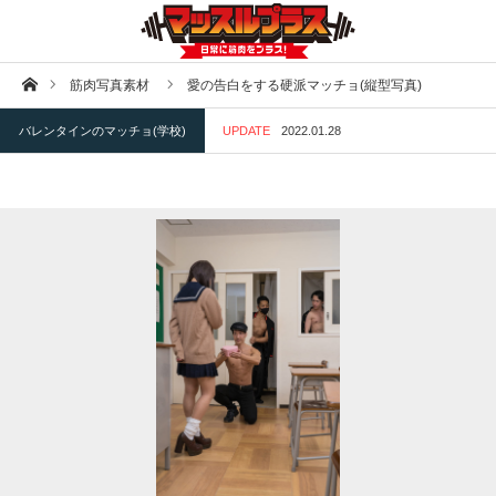
ホーム
筋肉写真素材
愛の告白をする硬派マッチョ(縦型写真)
バレンタインのマッチョ(学校)
UPDATE
2022.01.28