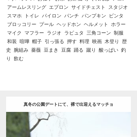
アームレスリング
エプロン
サイドチェスト
スタジオ
スマホ
トイレ
パイロン
パンチ
パンプキン
ビンタ
ブロッコリー
プール
ヘッドホン
ヘルメット
ホラー
マイク
マフラー
ラジオ
ラピュタ
三角コーン
制服
和装
喧嘩
帽子
引っ張る
押す
料理
映画
木登り
歴
史
腕組み
薔薇
豆まき
豆腐
踊る
蹴り
酸っぱい
釣
り
飲む
真冬の公園デートにて、裸で出迎えるマッチョ