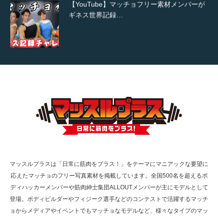
【YouTube】マッチョフリー素材メンバーが
ギネス世界記録…
【TV】TBS番組「ひるおび」にてマッスルプ
ラスが紹介されま…
TOKYO FMラジオ番組「ONE MORNING」
で紹介さ…
マッスルプラスは「日常に筋肉をプラス！」をテーマにマニアックな要望に
応えたマッチョのフリー写真素材を掲載しています。全国500名を超えるボ
NHK「所さん！事件ですよ」に取材されまし
ディハッカーメンバーや筋肉紳士集団ALLOUTメンバーが主にモデルとして
た（6/8放送）
登場。ボディビルダーやフィジーク選手などのコンテストで活躍するマッチ
ョからメディアやイベントでもマッチョなモデルなど、様々なタイプのマッ