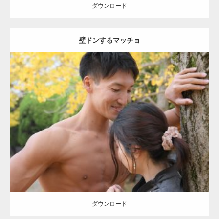
ダウンロード
壁ドンするマッチョ
Update:
2021.07.8
Category:
公園のマッチョ
その他
AKIHITO(細マッチョ)
大胸筋
肩
腹
筋
ダウンロード
【YouTube】マッチョフリー素材メンバーが
ギネス世界記録…
ダウンロード