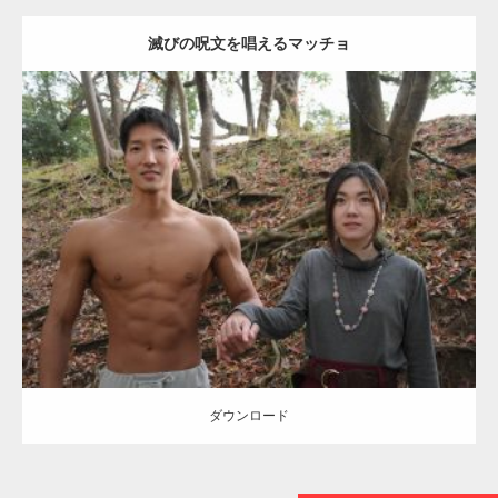
滅びの呪文を唱えるマッチョ
【TV】TBS番組「ひるおび」にてマッスルプ
ラスが紹介されま…
Update:
2021.07.8
TOKYO FMラジオ番組「ONE MORNING」
Category:
公園のマッチョ
その他
AKIHITO(細マッチョ)
大胸筋
腹筋
で紹介さ…
ダウンロード
NHK「所さん！事件ですよ」に取材されまし
た（6/8放送）
ダウンロード
映画「黄金泥棒」へマッスルプラスメンバー
が出演