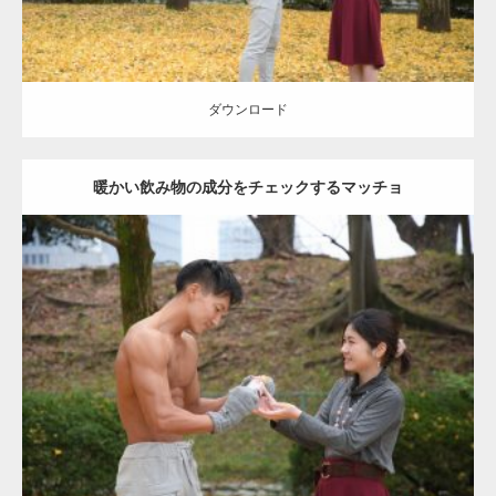
ダウンロード
暖かい飲み物の成分をチェックするマッチョ
Update:
2021.07.8
Category:
公園のマッチョ
その他
AKIHITO(細マッチョ)
上腕三頭筋
肩
ダウンロード