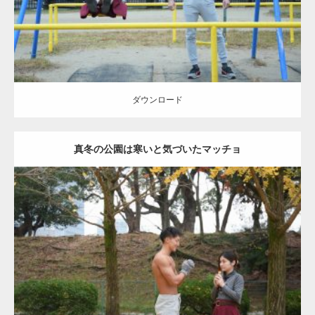
ダウンロード
ダウンロード
真冬の公園は寒いと気づいたマッチョ
Update:
2021.07.8
Category:
公園のマッチョ
その他
AKIHITO(細マッチョ)
上腕三頭筋
肩
ダウンロード