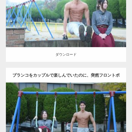
Category:
公園のマッチョ
その他
AKIHITO(細マッチョ)
腹筋
ダウンロード
ダウンロード
ブランコをカップルで楽しんでいたのに、突然フロントポ
ーズをするマッチョ
Update:
2021.07.6
Category:
公園のマッチョ
その他
AKIHITO(細マッチョ)
腹筋
大胸筋