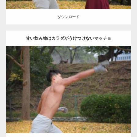
ダウンロード
甘い飲み物はカラダがうけつけないマッチョ
Update:
2021.07.8
Category:
公園のマッチョ
その他
AKIHITO(細マッチョ)
背中
ダウンロード