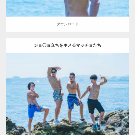
ダウンロード
ジョ〇ョ立ちをキメるマッチョたち
Update:
2023.09.6
Category:
海のマッチョ2
inori
AKIHITO(細マッチョ)
SOSUKE
外資系
筋肉
腹筋
ダウンロード