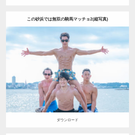
この砂浜では無双の騎馬マッチョ2(縦写真)
Update:
2023.09.6
Category:
海のマッチョ2
AKIHITO(細マッチョ)
SOSUKE
外資系筋肉
ダウンロード
ダウンロード