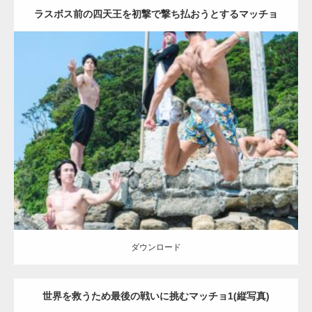
ラスボス前の四天王を初撃で撃ち払おうとするマッチョ
(縦写真)
Update:
2023.09.6
Category:
海のマッチョ2
inori
AKIHITO(細マッチョ)
SOSUKE
外資系
筋肉
背中
闘うマッチョ
ダウンロード
【YouTube】マッチョフリー素材メンバーが
ギネス世界記録…
ダウンロード
世界を救うため最後の戦いに挑むマッチョ1(縦写真)
【TV】TBS番組「ひるおび」にてマッスルプ