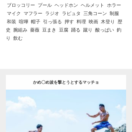
ブロッコリー
プール
ヘッドホン
ヘルメット
ホラー
マイク
マフラー
ラジオ
ラピュタ
三角コーン
制服
和装
喧嘩
帽子
引っ張る
押す
料理
映画
木登り
歴
史
腕組み
薔薇
豆まき
豆腐
踊る
蹴り
酸っぱい
釣
り
飲む
かめ〇め波を撃とうとするマッチョ
Update:
2021.07.1
Category:
海のマッチョ2
inori
AKIHITO(細マッチョ)
外資系筋肉
肩
闘うマッチョ