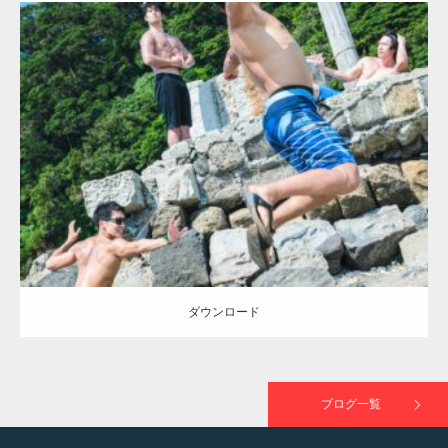
ラスが紹介されま…
Update:
2021.07.7
TOKYO FMラジオ番組「ONE MORNING」
Category:
海のマッチョ2
inori
AKIHITO(細マッチョ)
SOSUKE
外資系
で紹介さ…
筋肉
闘うマッチョ
ダウンロード
NHK「所さん！事件ですよ」に取材されまし
た（6/8放送）
ダウンロード
映画「黄金泥棒」へマッスルプラスメンバー
が出演
ブログ一覧