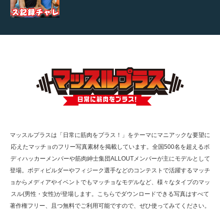
【TV】TBS番組「ひるおび」にてマッスルプ
ラスが紹介されま…
TOKYO FMラジオ番組「ONE MORNING」
で紹介さ…
マッスルプラスは「日常に筋肉をプラス！」をテーマにマニアックな要望に
応えたマッチョのフリー写真素材を掲載しています。全国500名を超えるボ
NHK「所さん！事件ですよ」に取材されまし
ディハッカーメンバーや筋肉紳士集団ALLOUTメンバーが主にモデルとして
た（6/8放送）
登場。ボディビルダーやフィジーク選手などのコンテストで活躍するマッチ
ョからメディアやイベントでもマッチョなモデルなど、様々なタイプのマッ
スル(男性・女性)が登場します。こちらでダウンロードできる写真はすべて
著作権フリー、且つ無料でご利用可能ですので、ぜひ使ってみてください。
映画「黄金泥棒」へマッスルプラスメンバー