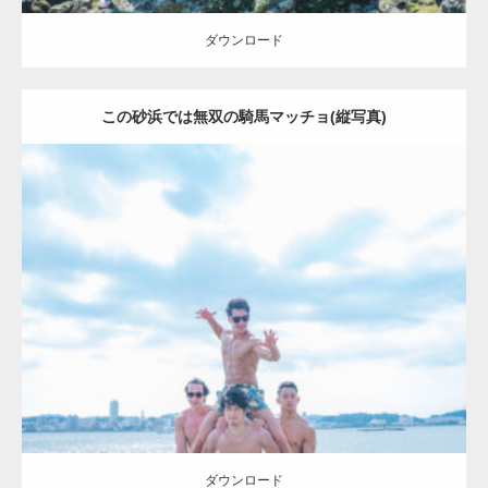
ダウンロード
この砂浜では無双の騎馬マッチョ(縦写真)
Update:
2023.09.6
Category:
海のマッチョ2
inori
AKIHITO(細マッチョ)
SOSUKE
外資系
筋肉
ダウンロード
ダウンロード