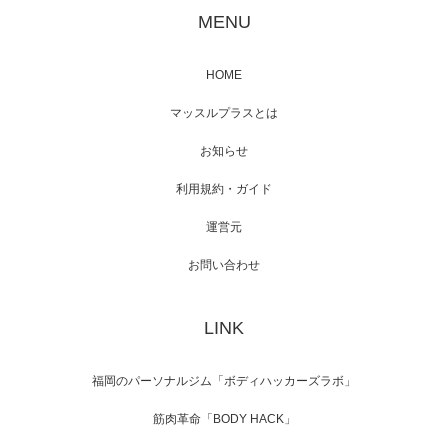
が出演
MENU
HOME
映画「メカバース」舞台挨拶へマッスルプラ
マッスルプラスとは
スメンバーが出演（3…
お知らせ
利用規約・ガイド
運営元
【TV】NHK BS「COOL JAPAN 」にてマッス
ルプ…
お問い合わせ
LINK
【WEB】「猫と焼き芋とマッチョ」の素材を
「ねとらぼ」さんに…
福岡のパーソナルジム「ボディハッカーズラボ」
筋肉革命「BODY HACK」