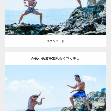
ダウンロード
ダウンロード
かめ〇め波を撃ち合うマッチョ
Update:
2023.02.6
Category:
海のマッチョ2
inori
外資系筋肉
闘うマッチョ
ダウンロード