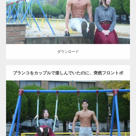
ダウンロード
ダウンロード
ブランコをカップルで楽しんでいたのに、突然フロントポ
ーズをするマッチョ
Update:
2021.07.6
Category:
公園のマッチョ
その他
AKIHITO(細マッチョ)
腹筋
大胸筋
ダウンロード