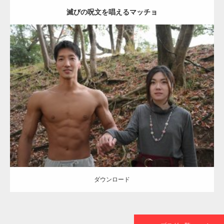
滅びの呪文を唱えるマッチョ
【TV】TBS番組「ひるおび」にてマッスルプ
ラスが紹介されま…
Update:
2021.07.8
TOKYO FMラジオ番組「ONE MORNING」
Category:
公園のマッチョ
その他
AKIHITO(細マッチョ)
大胸筋
腹筋
で紹介さ…
ダウンロード
NHK「所さん！事件ですよ」に取材されまし
た（6/8放送）
ダウンロード
映画「黄金泥棒」へマッスルプラスメンバー
が出演