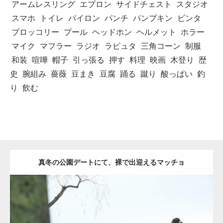
アームレスリング
エプロン
サイドチェスト
スタジオ
スマホ
トイレ
パイロン
パンチ
パンプキン
ビンタ
ブロッコリー
プール
ヘッドホン
ヘルメット
ホラー
マイク
マフラー
ラジオ
ラピュタ
三角コーン
制服
和装
喧嘩
帽子
引っ張る
押す
料理
映画
木登り
歴
史
腕組み
薔薇
豆まき
豆腐
踊る
蹴り
酸っぱい
釣
り
飲む
真冬の公園デートにて、裸で出迎えるマッチョ
Update:
2021.07.8