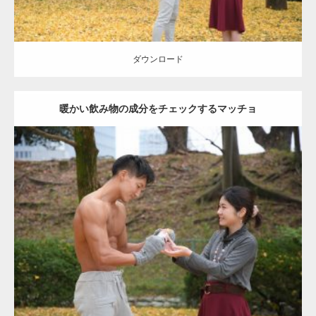
ダウンロード
暖かい飲み物の成分をチェックするマッチョ
Update:
2021.07.8
Category:
公園のマッチョ
その他
AKIHITO(細マッチョ)
上腕三頭筋
肩
ダウンロード