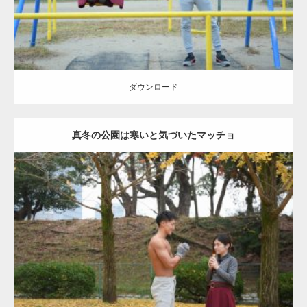
ダウンロード
真冬の公園は寒いと気づいたマッチョ
Update:
2021.07.8
Category:
公園のマッチョ
その他
AKIHITO(細マッチョ)
上腕三頭筋
肩
ダウンロード