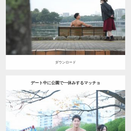
Category:
公園のマッチョ
その他
AKIHITO(細マッチョ)
背中
ダウンロード
ダウンロード
デート中に公園で一休みするマッチョ
Update:
2021.07.6
Category:
公園のマッチョ
その他
AKIHITO(細マッチョ)
腹筋