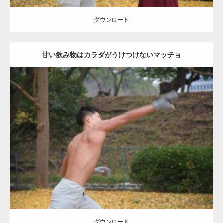
ダウンロード
甘い飲み物はカラダがうけつけないマッチョ
Update:
2021.07.8
Category:
公園のマッチョ
その他
AKIHITO(細マッチョ)
背中
ダウンロード
ダウンロード