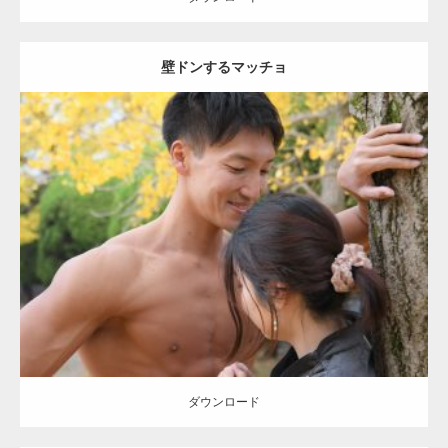
壁ドンするマッチョ
Update:
2021.07.8
Category:
公園のマッチョ
その他
AKIHITO(細マッチョ)
大胸筋
肩
腹
筋
ダウンロード
【YouTube】マッチョフリー素材メンバーが
ギネス世界記録…
ダウンロード