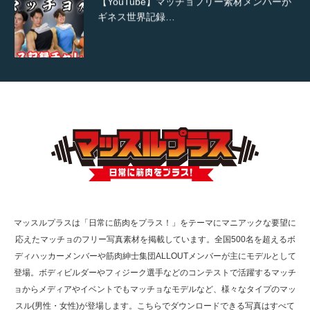
ギネス世界記録…
【TV】TBS番組「ひるおび」にてマッスルプ
ラスが紹介されま…
TOKYO FMラジオ番組「ONE MORNING」
で紹介さ…
マッスルプラスは「日常に筋肉をプラス！」をテーマにマニアックな要望に
応えたマッチョのフリー写真素材を掲載しています。全国500名を超えるボ
NHK「所さん！事件ですよ」に取材されまし
ディハッカーメンバーや筋肉紳士集団ALLOUTメンバーが主にモデルとして
た（6/8放送）
登場。ボディビルダーやフィジーク選手などのコンテストで活躍するマッチ
ョからメディアやイベントでもマッチョなモデルなど、様々なタイプのマッ
スル(男性・女性)が登場します。こちらでダウンロードできる写真はすべて