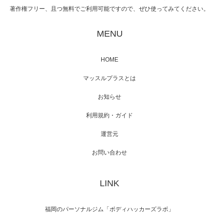
著作権フリー、且つ無料でご利用可能ですので、ぜひ使ってみてください。
映画「黄金泥棒」へマッスルプラスメンバー
が出演
MENU
HOME
映画「メカバース」舞台挨拶へマッスルプラ
マッスルプラスとは
スメンバーが出演（3…
お知らせ
利用規約・ガイド
運営元
【TV】NHK BS「COOL JAPAN 」にてマッス
ルプ…
お問い合わせ
LINK
【WEB】「猫と焼き芋とマッチョ」の素材を
「ねとらぼ」さんに…
福岡のパーソナルジム「ボディハッカーズラボ」