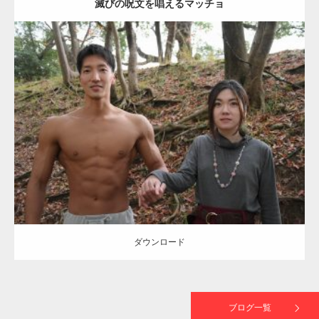
滅びの呪文を唱えるマッチョ
【TV】TBS番組「ひるおび」にてマッスルプ
ラスが紹介されま…
Update:
2021.07.8
TOKYO FMラジオ番組「ONE MORNING」
Category:
公園のマッチョ
その他
AKIHITO(細マッチョ)
大胸筋
腹筋
で紹介さ…
ダウンロード
NHK「所さん！事件ですよ」に取材されまし
た（6/8放送）
ダウンロード
映画「黄金泥棒」へマッスルプラスメンバー
が出演
ブログ一覧