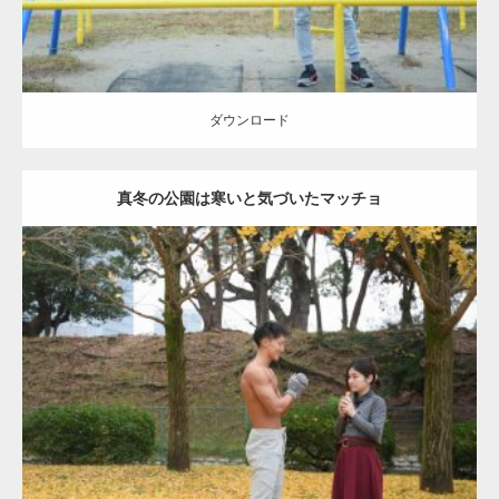
ダウンロード
真冬の公園は寒いと気づいたマッチョ
Update:
2021.07.8
Category:
公園のマッチョ
その他
AKIHITO(細マッチョ)
上腕三頭筋
肩
ダウンロード