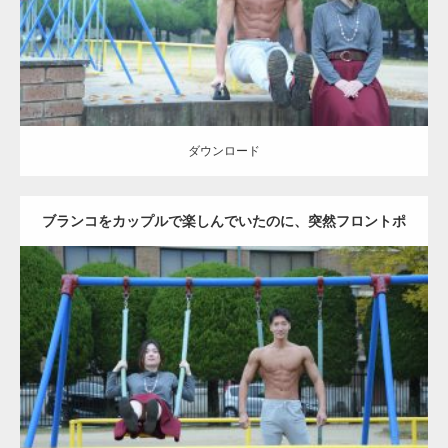
ダウンロード
ダウンロード
ブランコをカップルで楽しんでいたのに、突然フロントポ
ーズをするマッチョ
Update:
2021.07.6
Category:
公園のマッチョ
その他
AKIHITO(細マッチョ)
腹筋
大胸筋
ダウンロード