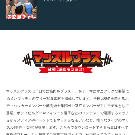
【TV】TBS番組「ひるおび」にてマッスルプ
ラスが紹介されま…
TOKYO FMラジオ番組「ONE MORNING」
で紹介さ…
マッスルプラスは「日常に筋肉をプラス！」をテーマにマニアックな要望に
応えたマッチョのフリー写真素材を掲載しています。全国500名を超えるボ
NHK「所さん！事件ですよ」に取材されまし
ディハッカーメンバーや筋肉紳士集団ALLOUTメンバーが主にモデルとして
た（6/8放送）
登場。ボディビルダーやフィジーク選手などのコンテストで活躍するマッチ
ョからメディアやイベントでもマッチョなモデルなど、様々なタイプのマッ
スル(男性・女性)が登場します。こちらでダウンロードできる写真はすべて
著作権フリー、且つ無料でご利用可能ですので、ぜひ使ってみてください。