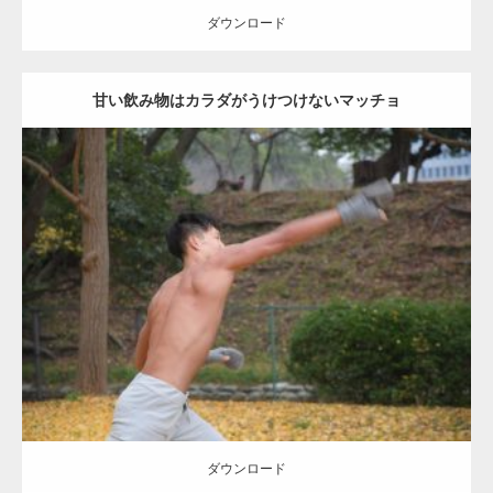
ダウンロード
甘い飲み物はカラダがうけつけないマッチョ
Update:
2021.07.8
Category:
公園のマッチョ
その他
AKIHITO(細マッチョ)
背中
ダウンロード
ダウンロード