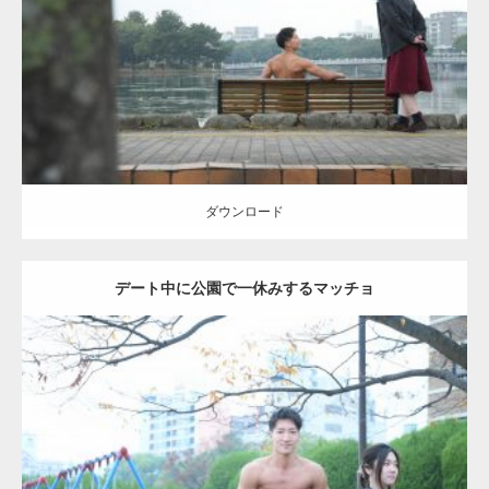
Category:
公園のマッチョ
その他
AKIHITO(細マッチョ)
背中
ダウンロード
ダウンロード
デート中に公園で一休みするマッチョ
Update:
2021.07.6
Category:
公園のマッチョ
その他
AKIHITO(細マッチョ)
腹筋