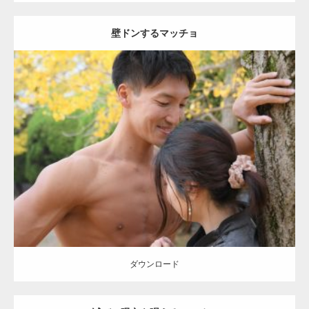
壁ドンするマッチョ
Update:
2021.07.8
Category:
公園のマッチョ
その他
AKIHITO(細マッチョ)
大胸筋
肩
腹
筋
ダウンロード
【YouTube】マッチョフリー素材メンバーが
ギネス世界記録…
ダウンロード