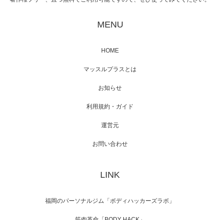
映画「黄金泥棒」へマッスルプラスメンバー
が出演
MENU
HOME
映画「メカバース」舞台挨拶へマッスルプラ
マッスルプラスとは
スメンバーが出演（3…
お知らせ
利用規約・ガイド
運営元
【TV】NHK BS「COOL JAPAN 」にてマッス
ルプ…
お問い合わせ
LINK
【WEB】「猫と焼き芋とマッチョ」の素材を
「ねとらぼ」さんに…
福岡のパーソナルジム「ボディハッカーズラボ」
筋肉革命「BODY HACK」