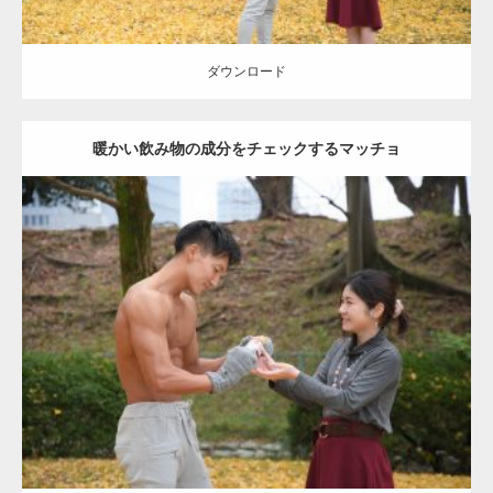
ダウンロード
暖かい飲み物の成分をチェックするマッチョ
Update:
2021.07.8
Category:
公園のマッチョ
その他
AKIHITO(細マッチョ)
上腕三頭筋
肩
ダウンロード