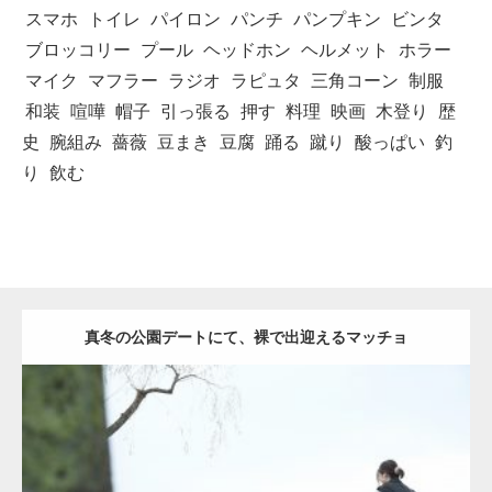
スマホ
トイレ
パイロン
パンチ
パンプキン
ビンタ
ブロッコリー
プール
ヘッドホン
ヘルメット
ホラー
マイク
マフラー
ラジオ
ラピュタ
三角コーン
制服
和装
喧嘩
帽子
引っ張る
押す
料理
映画
木登り
歴
史
腕組み
薔薇
豆まき
豆腐
踊る
蹴り
酸っぱい
釣
り
飲む
真冬の公園デートにて、裸で出迎えるマッチョ
Update:
2021.07.8