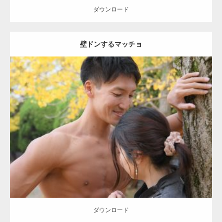
ダウンロード
壁ドンするマッチョ
Update:
2021.07.8
Category:
公園のマッチョ
その他
AKIHITO(細マッチョ)
大胸筋
肩
腹
筋
ダウンロード
【YouTube】マッチョフリー素材メンバーが
ギネス世界記録…
ダウンロード