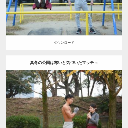
ダウンロード
ダウンロード
真冬の公園は寒いと気づいたマッチョ
Update:
2021.07.8
Category:
公園のマッチョ
その他
AKIHITO(細マッチョ)
上腕三頭筋
肩
ダウンロード