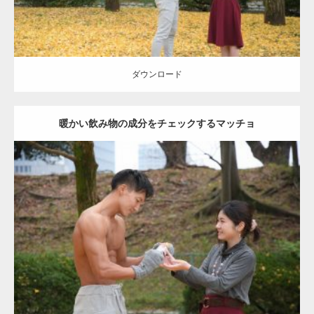
ダウンロード
暖かい飲み物の成分をチェックするマッチョ
Update:
2021.07.8
Category:
公園のマッチョ
その他
AKIHITO(細マッチョ)
上腕三頭筋
肩
ダウンロード