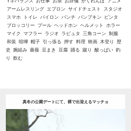
Y字バランス
お仕事
お茶
お辞儀
かくれんぼ
アニメ
アームレスリング
エプロン
サイドチェスト
スタジオ
スマホ
トイレ
パイロン
パンチ
パンプキン
ビンタ
ブロッコリー
プール
ヘッドホン
ヘルメット
ホラー
マイク
マフラー
ラジオ
ラピュタ
三角コーン
制服
和装
喧嘩
帽子
引っ張る
押す
料理
映画
木登り
歴
史
腕組み
薔薇
豆まき
豆腐
踊る
蹴り
酸っぱい
釣
り
飲む
真冬の公園デートにて、裸で出迎えるマッチョ