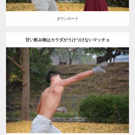
ダウンロード
甘い飲み物はカラダがうけつけないマッチョ
Update:
2021.07.8
Category:
公園のマッチョ
その他
AKIHITO(細マッチョ)
背中
ダウンロード