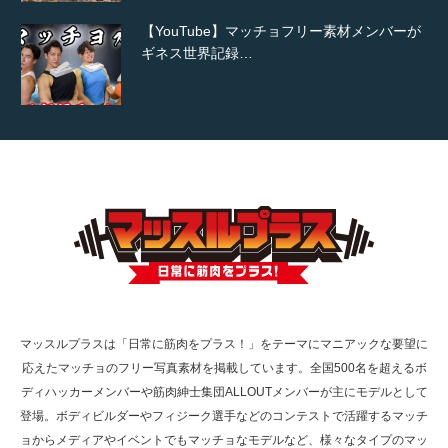
【YouTube】マッチョフリー素材メンバーが
ギネス世界記録…
【TV】TBS番組「ひるおび」にてマッスルプ
ラスが紹介されま…
TOKYO FMラジオ番組「ONE MORNING」
で紹介さ…
マッスルプラスは「日常に筋肉をプラス！」をテーマにマニアックな要望に
応えたマッチョのフリー写真素材を掲載しています。全国500名を超えるボ
NHK「所さん！事件ですよ」に取材されまし
ディハッカーメンバーや筋肉紳士集団ALLOUTメンバーが主にモデルとして
た（6/8放送）
登場。ボディビルダーやフィジーク選手などのコンテストで活躍するマッチ
ョからメディアやイベントでもマッチョなモデルなど、様々なタイプのマッ