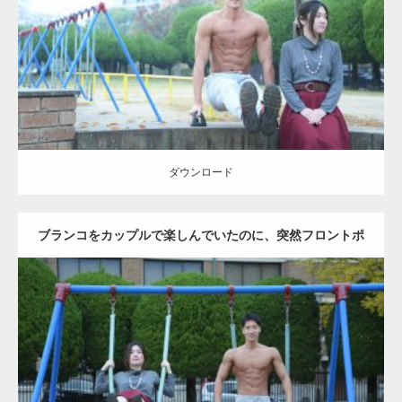
Category:
公園のマッチョ
その他
AKIHITO(細マッチョ)
腹筋
ダウンロード
ダウンロード
ブランコをカップルで楽しんでいたのに、突然フロントポ
ーズをするマッチョ
Update:
2021.07.6
Category:
公園のマッチョ
その他
AKIHITO(細マッチョ)
腹筋
大胸筋