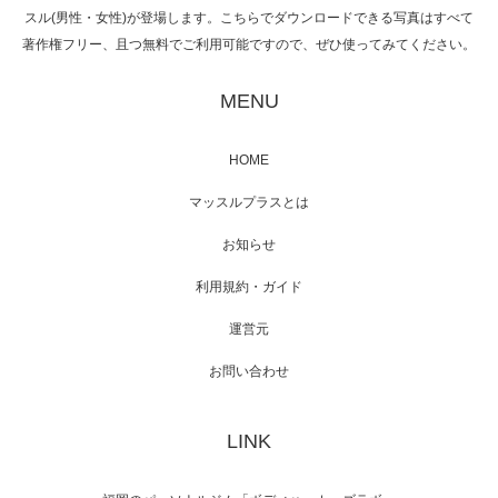
スル(男性・女性)が登場します。こちらでダウンロードできる写真はすべて
著作権フリー、且つ無料でご利用可能ですので、ぜひ使ってみてください。
映画「黄金泥棒」へマッスルプラスメンバー
が出演
MENU
HOME
映画「メカバース」舞台挨拶へマッスルプラ
マッスルプラスとは
スメンバーが出演（3…
お知らせ
利用規約・ガイド
運営元
【TV】NHK BS「COOL JAPAN 」にてマッス
ルプ…
お問い合わせ
LINK
【WEB】「猫と焼き芋とマッチョ」の素材を
「ねとらぼ」さんに…