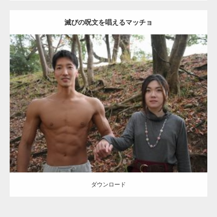
滅びの呪文を唱えるマッチョ
【TV】TBS番組「ひるおび」にてマッスルプ
ラスが紹介されま…
Update:
2021.07.8
TOKYO FMラジオ番組「ONE MORNING」
Category:
公園のマッチョ
その他
AKIHITO(細マッチョ)
大胸筋
腹筋
で紹介さ…
ダウンロード
NHK「所さん！事件ですよ」に取材されまし
た（6/8放送）
ダウンロード
映画「黄金泥棒」へマッスルプラスメンバー
が出演