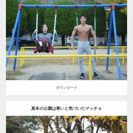
ーズをするマッチョ
Update:
2021.07.6
Category:
公園のマッチョ
その他
AKIHITO(細マッチョ)
腹筋
大胸筋
ダウンロード
ダウンロード
真冬の公園は寒いと気づいたマッチョ