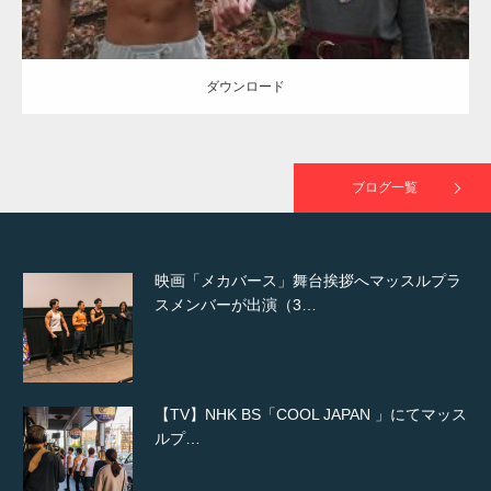
た（6/8放送）
ダウンロード
映画「黄金泥棒」へマッスルプラスメンバー
が出演
ブログ一覧
映画「メカバース」舞台挨拶へマッスルプラ
スメンバーが出演（3…
【TV】NHK BS「COOL JAPAN 」にてマッス
ルプ…