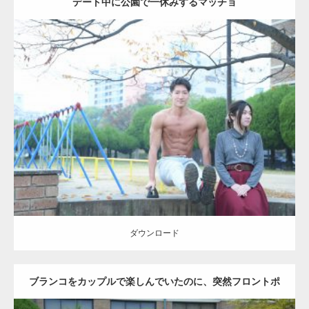
デート中に公園で一休みするマッチョ
Update:
2021.07.6
Category:
公園のマッチョ
その他
AKIHITO(細マッチョ)
腹筋
ダウンロード
ダウンロード
ブランコをカップルで楽しんでいたのに、突然フロントポ