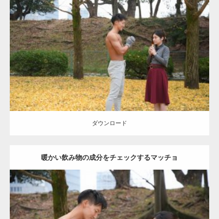
Update:
2021.07.8
Category:
公園のマッチョ
その他
AKIHITO(細マッチョ)
上腕三頭筋
肩
ダウンロード
ダウンロード
暖かい飲み物の成分をチェックするマッチョ
Update:
2021.07.8