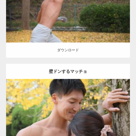
ダウンロード
ダウンロード
壁ドンするマッチョ
Update:
2021.07.8
Category:
公園のマッチョ
その他
AKIHITO(細マッチョ)
大胸筋
肩
腹
筋
ダウンロード