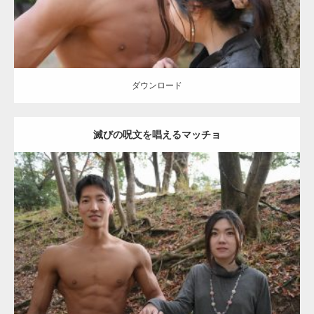
【YouTube】マッチョフリー素材メンバーが
ギネス世界記録…
ダウンロード
滅びの呪文を唱えるマッチョ
【TV】TBS番組「ひるおび」にてマッスルプ
ラスが紹介されま…
Update:
2021.07.8
TOKYO FMラジオ番組「ONE MORNING」
Category:
公園のマッチョ
その他
AKIHITO(細マッチョ)
大胸筋
腹筋
で紹介さ…
ダウンロード
NHK「所さん！事件ですよ」に取材されまし