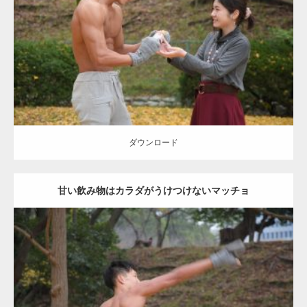
Category:
公園のマッチョ
その他
AKIHITO(細マッチョ)
上腕三頭筋
肩
ダウンロード
ダウンロード
甘い飲み物はカラダがうけつけないマッチョ
Update:
2021.07.8
Category:
公園のマッチョ
その他
AKIHITO(細マッチョ)
背中