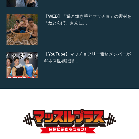
【WEB】「猫と焼き芋とマッチョ」の素材を
「ねとらぼ」さんに…
【YouTube】マッチョフリー素材メンバーが
ギネス世界記録…
【TV】TBS番組「ひるおび」にてマッスルプ
ラスが紹介されま…
TOKYO FMラジオ番組「ONE MORNING」
で紹介さ…