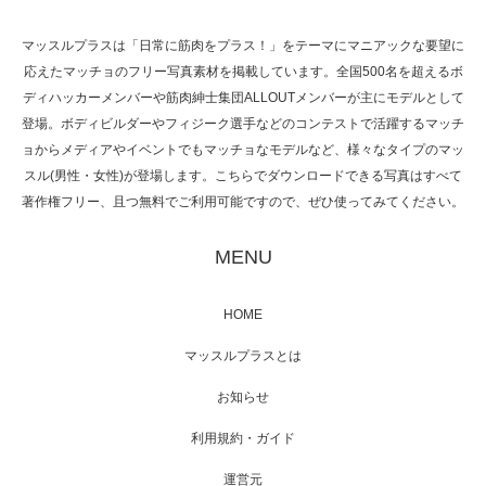
マッスルプラスは「日常に筋肉をプラス！」をテーマにマニアックな要望に
応えたマッチョのフリー写真素材を掲載しています。全国500名を超えるボ
NHK「所さん！事件ですよ」に取材されまし
ディハッカーメンバーや筋肉紳士集団ALLOUTメンバーが主にモデルとして
た（6/8放送）
登場。ボディビルダーやフィジーク選手などのコンテストで活躍するマッチ
ョからメディアやイベントでもマッチョなモデルなど、様々なタイプのマッ
スル(男性・女性)が登場します。こちらでダウンロードできる写真はすべて
著作権フリー、且つ無料でご利用可能ですので、ぜひ使ってみてください。
映画「黄金泥棒」へマッスルプラスメンバー
が出演
MENU
HOME
映画「メカバース」舞台挨拶へマッスルプラ
マッスルプラスとは
スメンバーが出演（3…
お知らせ
利用規約・ガイド
運営元
【TV】NHK BS「COOL JAPAN 」にてマッス