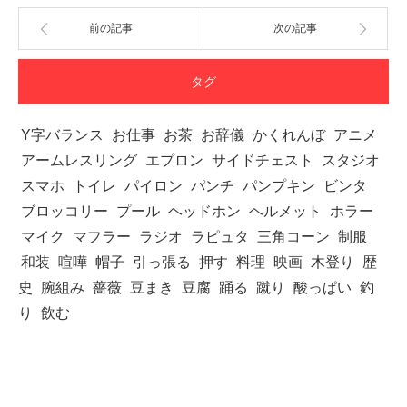
前の記事
次の記事
タグ
Y字バランス
お仕事
お茶
お辞儀
かくれんぼ
アニメ
アームレスリング
エプロン
サイドチェスト
スタジオ
スマホ
トイレ
パイロン
パンチ
パンプキン
ビンタ
ブロッコリー
プール
ヘッドホン
ヘルメット
ホラー
マイク
マフラー
ラジオ
ラピュタ
三角コーン
制服
和装
喧嘩
帽子
引っ張る
押す
料理
映画
木登り
歴
史
腕組み
薔薇
豆まき
豆腐
踊る
蹴り
酸っぱい
釣
り
飲む