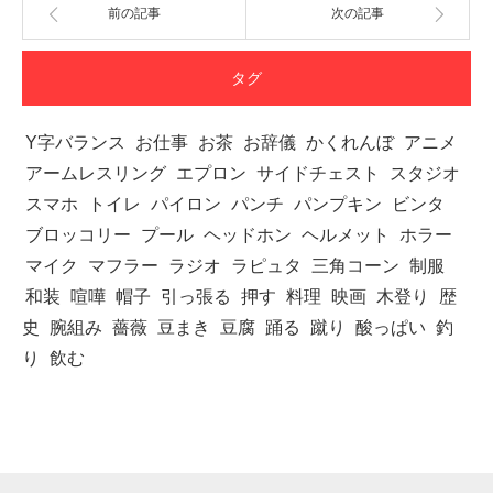
前の記事
次の記事
タグ
Y字バランス
お仕事
お茶
お辞儀
かくれんぼ
アニメ
アームレスリング
エプロン
サイドチェスト
スタジオ
スマホ
トイレ
パイロン
パンチ
パンプキン
ビンタ
ブロッコリー
プール
ヘッドホン
ヘルメット
ホラー
マイク
マフラー
ラジオ
ラピュタ
三角コーン
制服
和装
喧嘩
帽子
引っ張る
押す
料理
映画
木登り
歴
史
腕組み
薔薇
豆まき
豆腐
踊る
蹴り
酸っぱい
釣
り
飲む