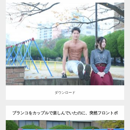
Update:
2021.07.6
Category:
公園のマッチョ
その他
AKIHITO(細マッチョ)
腹筋
ダウンロード
ダウンロード
ブランコをカップルで楽しんでいたのに、突然フロントポ
ーズをするマッチョ