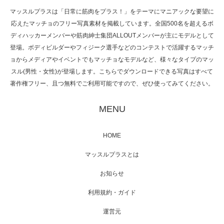
マッスルプラスは「日常に筋肉をプラス！」をテーマにマニアックな要望に
応えたマッチョのフリー写真素材を掲載しています。全国500名を超えるボ
NHK「所さん！事件ですよ」に取材されまし
ディハッカーメンバーや筋肉紳士集団ALLOUTメンバーが主にモデルとして
た（6/8放送）
登場。ボディビルダーやフィジーク選手などのコンテストで活躍するマッチ
ョからメディアやイベントでもマッチョなモデルなど、様々なタイプのマッ
スル(男性・女性)が登場します。こちらでダウンロードできる写真はすべて
著作権フリー、且つ無料でご利用可能ですので、ぜひ使ってみてください。
映画「黄金泥棒」へマッスルプラスメンバー
が出演
MENU
HOME
映画「メカバース」舞台挨拶へマッスルプラ
マッスルプラスとは
スメンバーが出演（3…
お知らせ
利用規約・ガイド
運営元
【TV】NHK BS「COOL JAPAN 」にてマッス
ルプ…