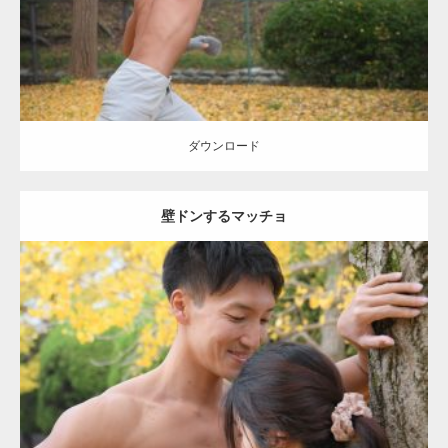
ダウンロード
ダウンロード
壁ドンするマッチョ
Update:
2021.07.8
Category:
公園のマッチョ
その他
AKIHITO(細マッチョ)
大胸筋
肩
腹
筋
ダウンロード