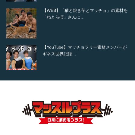
【WEB】「猫と焼き芋とマッチョ」の素材を
「ねとらぼ」さんに…
【YouTube】マッチョフリー素材メンバーが
ギネス世界記録…
【TV】TBS番組「ひるおび」にてマッスルプ
ラスが紹介されま…
TOKYO FMラジオ番組「ONE MORNING」
で紹介さ…