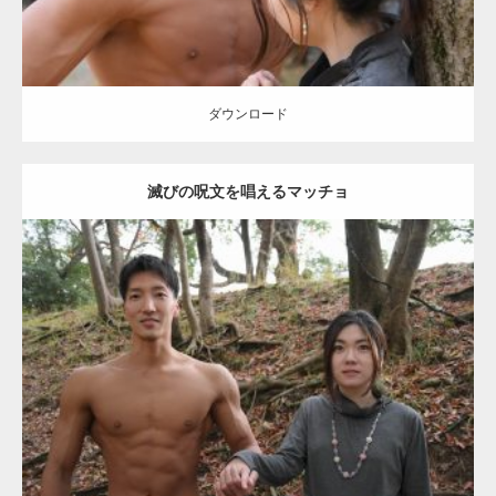
【YouTube】マッチョフリー素材メンバーが
ギネス世界記録…
ダウンロード
滅びの呪文を唱えるマッチョ
【TV】TBS番組「ひるおび」にてマッスルプ
ラスが紹介されま…
Update:
2021.07.8
TOKYO FMラジオ番組「ONE MORNING」
Category:
公園のマッチョ
その他
AKIHITO(細マッチョ)
大胸筋
腹筋
で紹介さ…
ダウンロード
NHK「所さん！事件ですよ」に取材されまし