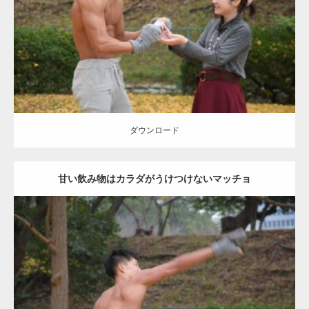
肩
ダウンロード
ダウンロード
甘い飲み物はカラダがうけつけないマッチョ
Update:
2021.07.8
Category:
公園のマッチョ
その他
AKIHITO(細マッチョ)
背中