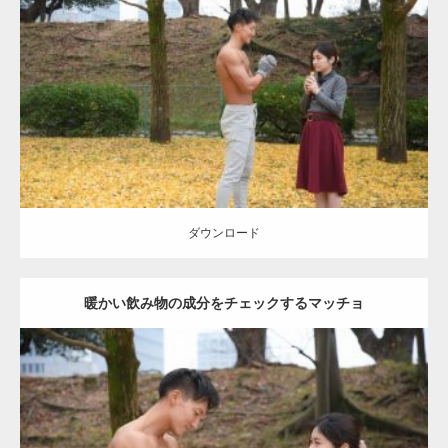
Update:
2021.07.8
Category:
公園のマッチョ
その他
AKIHITO(細マッチョ)
上腕三頭筋
肩
ダウンロード
ダウンロード
暖かい飲み物の成分をチェックするマッチョ
Update:
2021.07.8
Category:
公園のマッチョ
その他
AKIHITO(細マッチョ)
上腕三頭筋