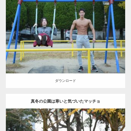
Update:
2021.07.6
Category:
公園のマッチョ
その他
AKIHITO(細マッチョ)
腹筋
大胸筋
ダウンロード
ダウンロード
真冬の公園は寒いと気づいたマッチョ