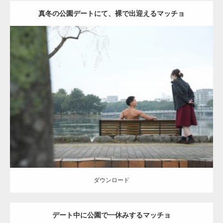
真冬の公園デートにて、裸で出迎えるマッチョ
Update:
2021.07.8
Category:
公園のマッチョ
その他
AKIHITO(細マッチョ)
背中
ダウンロード
ダウンロード
デート中に公園で一休みするマッチョ