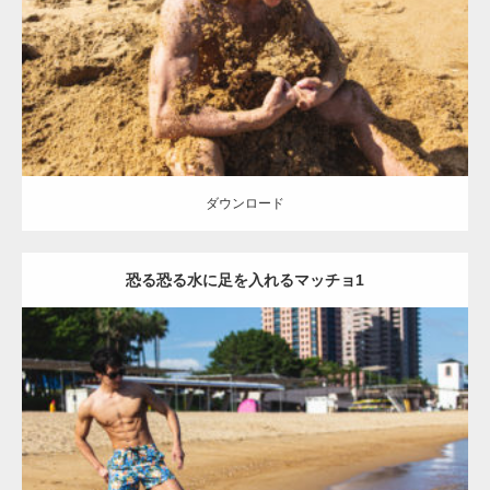
Category:
海のマッチョ
オレンジの人
AKIHITO(細マッチョ)
ダウンロード
ダウンロード
恐る恐る水に足を入れるマッチョ1
Update:
2021.07.8
Category:
海のマッチョ
オレンジの人
AKIHITO(細マッチョ)
脚
腹筋