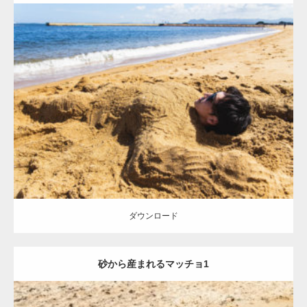
Update:
2021.07.8
Category:
海のマッチョ
オレンジの人
AKIHITO(細マッチョ)
ダウンロード
ダウンロード
砂から産まれるマッチョ1