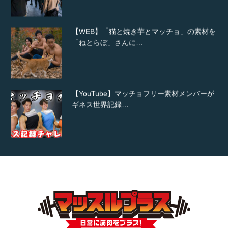
【WEB】「猫と焼き芋とマッチョ」の素材を
「ねとらぼ」さんに…
【YouTube】マッチョフリー素材メンバーが
ギネス世界記録…
【TV】TBS番組「ひるおび」にてマッスルプ
ラスが紹介されま…
TOKYO FMラジオ番組「ONE MORNING」
で紹介さ…