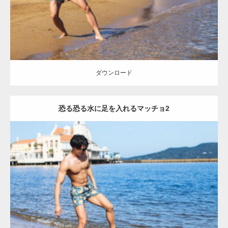
ダウンロード
【YouTube】マッチョフリー素材メンバーが
ギネス世界記録…
ダウンロード
恐る恐る水に足を入れるマッチョ2
【TV】TBS番組「ひるおび」にてマッスルプ
ラスが紹介されま…
Update:
2021.07.8
TOKYO FMラジオ番組「ONE MORNING」
Category:
海のマッチョ
オレンジの人
AKIHITO(細マッチョ)
大胸筋
で紹介さ…
脚
ダウンロード