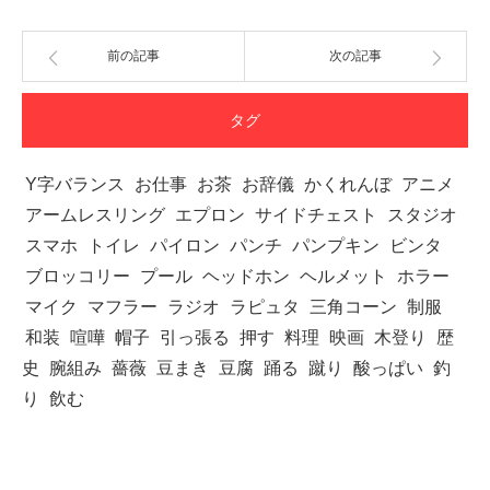
前の記事
次の記事
タグ
Y字バランス
お仕事
お茶
お辞儀
かくれんぼ
アニメ
アームレスリング
エプロン
サイドチェスト
スタジオ
スマホ
トイレ
パイロン
パンチ
パンプキン
ビンタ
ブロッコリー
プール
ヘッドホン
ヘルメット
ホラー
マイク
マフラー
ラジオ
ラピュタ
三角コーン
制服
和装
喧嘩
帽子
引っ張る
押す
料理
映画
木登り
歴
史
腕組み
薔薇
豆まき
豆腐
踊る
蹴り
酸っぱい
釣
り
飲む