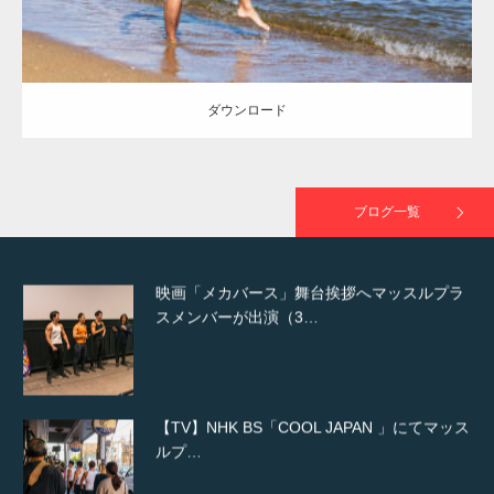
NHK「所さん！事件ですよ」に取材されまし
た（6/8放送）
ダウンロード
映画「黄金泥棒」へマッスルプラスメンバー
が出演
ブログ一覧
映画「メカバース」舞台挨拶へマッスルプラ
スメンバーが出演（3…
【TV】NHK BS「COOL JAPAN 」にてマッス
ルプ…