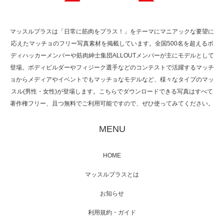
マッスルプラスは「日常に筋肉をプラス！」をテーマにマニアックな要望に
応えたマッチョのフリー写真素材を掲載しています。全国500名を超えるボ
NHK「所さん！事件ですよ」に取材されまし
ディハッカーメンバーや筋肉紳士集団ALLOUTメンバーが主にモデルとして
た（6/8放送）
登場。ボディビルダーやフィジーク選手などのコンテストで活躍するマッチ
ョからメディアやイベントでもマッチョなモデルなど、様々なタイプのマッ
スル(男性・女性)が登場します。こちらでダウンロードできる写真はすべて
著作権フリー、且つ無料でご利用可能ですので、ぜひ使ってみてください。
映画「黄金泥棒」へマッスルプラスメンバー
が出演
MENU
HOME
映画「メカバース」舞台挨拶へマッスルプラ
マッスルプラスとは
スメンバーが出演（3…
お知らせ
利用規約・ガイド