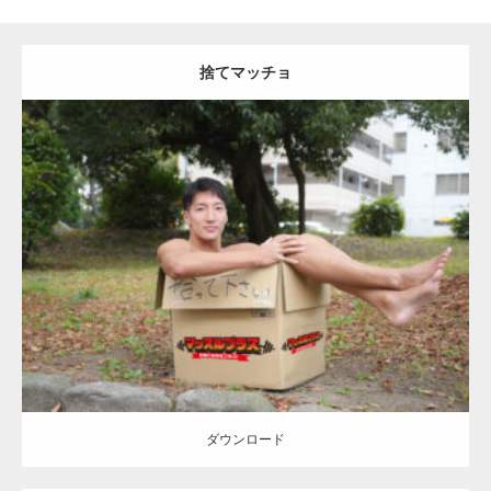
捨てマッチョ
Update:
2023.04.28
Category:
公園のマッチョ
オレンジの人
AKIHITO(細マッチョ)
脚
捨
てマッチョ
ダウンロード
ダウンロード