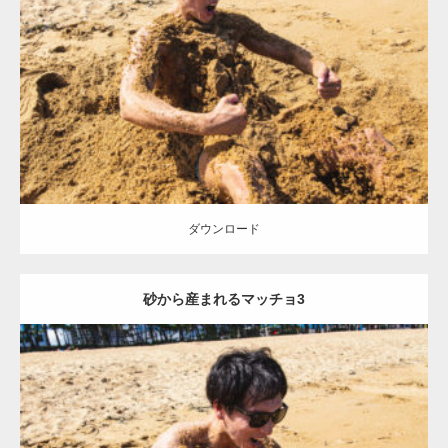
Update:
2021.07.8
Category:
海のマッチョ
オレンジの人
AKIHITO(細マッチョ)
ダウンロード
ダウンロード
砂から産まれるマッチョ3
Update:
2021.07.8