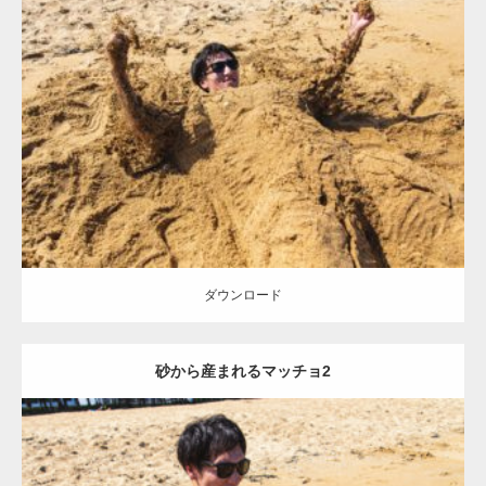
Update:
2021.07.8
Category:
海のマッチョ
オレンジの人
AKIHITO(細マッチョ)
ダウンロード
ダウンロード
砂から産まれるマッチョ2