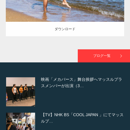
NHK「所さん！事件ですよ」に取材されまし
た（6/8放送）
ダウンロード
映画「黄金泥棒」へマッスルプラスメンバー
が出演
ブログ一覧
映画「メカバース」舞台挨拶へマッスルプラ
スメンバーが出演（3…
【TV】NHK BS「COOL JAPAN 」にてマッス
ルプ…