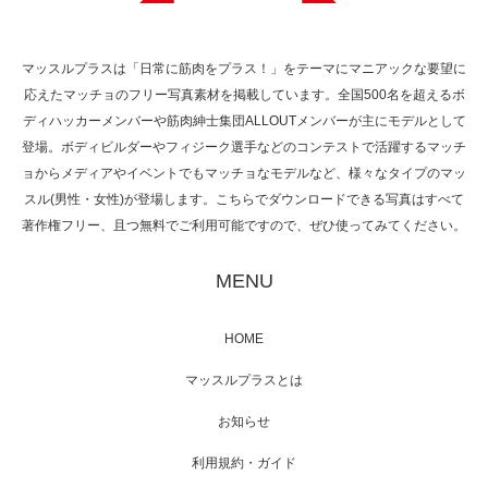
マッスルプラスは「日常に筋肉をプラス！」をテーマにマニアックな要望に
応えたマッチョのフリー写真素材を掲載しています。全国500名を超えるボ
NHK「所さん！事件ですよ」に取材されまし
ディハッカーメンバーや筋肉紳士集団ALLOUTメンバーが主にモデルとして
た（6/8放送）
登場。ボディビルダーやフィジーク選手などのコンテストで活躍するマッチ
ョからメディアやイベントでもマッチョなモデルなど、様々なタイプのマッ
スル(男性・女性)が登場します。こちらでダウンロードできる写真はすべて
著作権フリー、且つ無料でご利用可能ですので、ぜひ使ってみてください。
映画「黄金泥棒」へマッスルプラスメンバー
が出演
MENU
HOME
映画「メカバース」舞台挨拶へマッスルプラ
マッスルプラスとは
スメンバーが出演（3…
お知らせ
利用規約・ガイド