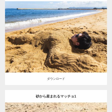
Update:
2021.07.8
Category:
海のマッチョ
オレンジの人
AKIHITO(細マッチョ)
ダウンロード
ダウンロード
砂から産まれるマッチョ1