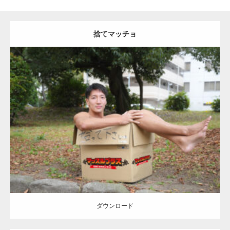
捨てマッチョ
Update:
2023.04.28
Category:
公園のマッチョ
オレンジの人
AKIHITO(細マッチョ)
脚
捨
てマッチョ
ダウンロード
ダウンロード