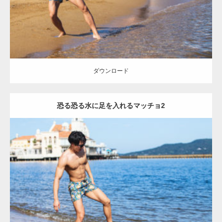
ダウンロード
【YouTube】マッチョフリー素材メンバーが
ギネス世界記録…
ダウンロード
恐る恐る水に足を入れるマッチョ2
【TV】TBS番組「ひるおび」にてマッスルプ
ラスが紹介されま…
Update:
2021.07.8
TOKYO FMラジオ番組「ONE MORNING」
Category:
海のマッチョ
オレンジの人
AKIHITO(細マッチョ)
大胸筋
で紹介さ…
脚
ダウンロード