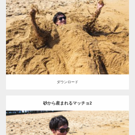
Update:
2021.07.8
Category:
海のマッチョ
オレンジの人
AKIHITO(細マッチョ)
ダウンロード
ダウンロード
砂から産まれるマッチョ2