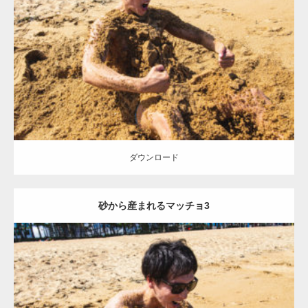
Update:
2021.07.8
Category:
海のマッチョ
オレンジの人
AKIHITO(細マッチョ)
ダウンロード
ダウンロード
砂から産まれるマッチョ3
Update:
2021.07.8