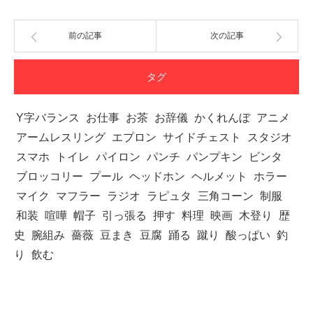
前の記事
次の記事
タグ
Y字バランス
お仕事
お茶
お辞儀
かくれんぼ
アニメ
アームレスリング
エプロン
サイドチェスト
スタジオ
スマホ
トイレ
パイロン
パンチ
パンプキン
ビンタ
ブロッコリー
プール
ヘッドホン
ヘルメット
ホラー
マイク
マフラー
ラジオ
ラピュタ
三角コーン
制服
和装
喧嘩
帽子
引っ張る
押す
料理
映画
木登り
歴
史
腕組み
薔薇
豆まき
豆腐
踊る
蹴り
酸っぱい
釣
り
飲む