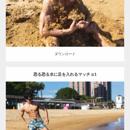
Category:
海のマッチョ
オレンジの人
AKIHITO(細マッチョ)
ダウンロード
ダウンロード
恐る恐る水に足を入れるマッチョ1
Update:
2021.07.8
Category:
海のマッチョ
オレンジの人
AKIHITO(細マッチョ)
脚
腹筋