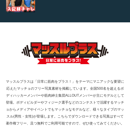
【TV】TBS番組「ひるおび」にてマッスルプ
ラスが紹介されま…
TOKYO FMラジオ番組「ONE MORNING」
で紹介さ…
マッスルプラスは「日常に筋肉をプラス！」をテーマにマニアックな要望に
応えたマッチョのフリー写真素材を掲載しています。全国500名を超えるボ
NHK「所さん！事件ですよ」に取材されまし
ディハッカーメンバーや筋肉紳士集団ALLOUTメンバーが主にモデルとして
た（6/8放送）
登場。ボディビルダーやフィジーク選手などのコンテストで活躍するマッチ
ョからメディアやイベントでもマッチョなモデルなど、様々なタイプのマッ
スル(男性・女性)が登場します。こちらでダウンロードできる写真はすべて
著作権フリー、且つ無料でご利用可能ですので、ぜひ使ってみてください。
映画「黄金泥棒」へマッスルプラスメンバー