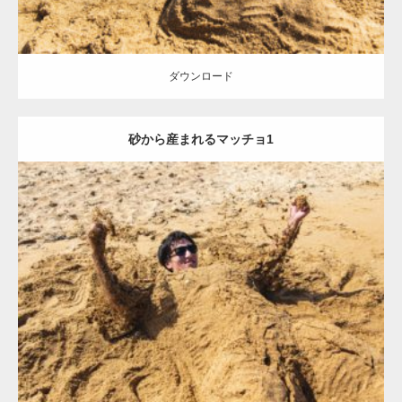
ダウンロード
砂から産まれるマッチョ1
Update:
2021.07.8
Category:
海のマッチョ
オレンジの人
AKIHITO(細マッチョ)
ダウンロード