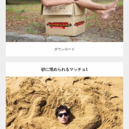
ダウンロード
ダウンロード
砂に埋められるマッチョ1
Update:
2021.07.8
Category:
海のマッチョ
オレンジの人
AKIHITO(細マッチョ)
ダウンロード