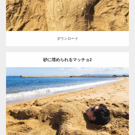
ダウンロード
砂に埋められるマッチョ2
Update:
2021.07.8
Category:
海のマッチョ
オレンジの人
AKIHITO(細マッチョ)
ダウンロード