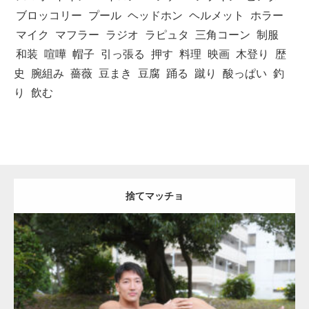
ブロッコリー
プール
ヘッドホン
ヘルメット
ホラー
マイク
マフラー
ラジオ
ラピュタ
三角コーン
制服
和装
喧嘩
帽子
引っ張る
押す
料理
映画
木登り
歴
史
腕組み
薔薇
豆まき
豆腐
踊る
蹴り
酸っぱい
釣
り
飲む
捨てマッチョ
Update:
2023.04.28
Category:
公園のマッチョ
オレンジの人
AKIHITO(細マッチョ)
脚
捨
てマッチョ