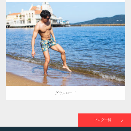
ラスが紹介されま…
Update:
2021.07.8
TOKYO FMラジオ番組「ONE MORNING」
Category:
海のマッチョ
オレンジの人
AKIHITO(細マッチョ)
大胸筋
で紹介さ…
脚
ダウンロード
NHK「所さん！事件ですよ」に取材されまし
た（6/8放送）
ダウンロード
映画「黄金泥棒」へマッスルプラスメンバー
が出演
ブログ一覧