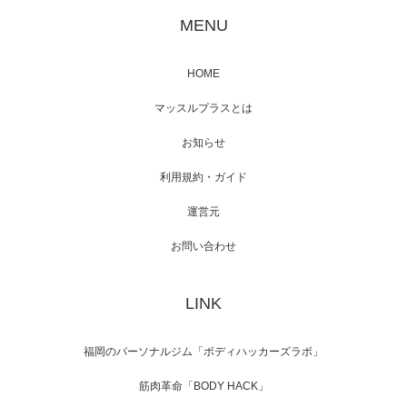
が出演
MENU
HOME
映画「メカバース」舞台挨拶へマッスルプラ
マッスルプラスとは
スメンバーが出演（3…
お知らせ
利用規約・ガイド
運営元
【TV】NHK BS「COOL JAPAN 」にてマッス
ルプ…
お問い合わせ
LINK
【WEB】「猫と焼き芋とマッチョ」の素材を
「ねとらぼ」さんに…
福岡のパーソナルジム「ボディハッカーズラボ」
筋肉革命「BODY HACK」