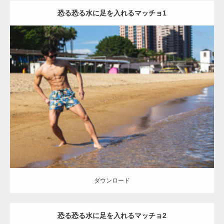
恐る恐る水に足を入れるマッチョ1
Update:
2021.07.8
Category:
海のマッチョ
オレンジの人
AKIHITO(細マッチョ)
脚
腹筋
ダウンロード
【YouTube】マッチョフリー素材メンバーが
ギネス世界記録…
ダウンロード
恐る恐る水に足を入れるマッチョ2
【TV】TBS番組「ひるおび」にてマッスルプ