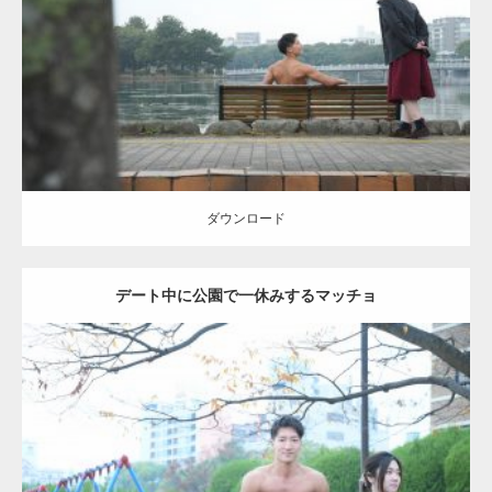
Category:
公園のマッチョ
その他
AKIHITO(細マッチョ)
背中
ダウンロード
ダウンロード
デート中に公園で一休みするマッチョ
Update:
2021.07.6
Category:
公園のマッチョ
その他
AKIHITO(細マッチョ)
腹筋