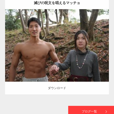
滅びの呪文を唱えるマッチョ
【TV】TBS番組「ひるおび」にてマッスルプ
ラスが紹介されま…
Update:
2021.07.8
TOKYO FMラジオ番組「ONE MORNING」
Category:
公園のマッチョ
その他
AKIHITO(細マッチョ)
大胸筋
腹筋
で紹介さ…
ダウンロード
NHK「所さん！事件ですよ」に取材されまし
た（6/8放送）
ダウンロード
映画「黄金泥棒」へマッスルプラスメンバー
が出演
ブログ一覧