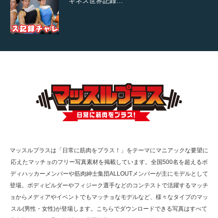
ギネス世界記録…
【TV】TBS番組「ひるおび」にてマッスルプ
ラスが紹介されま…
TOKYO FMラジオ番組「ONE MORNING」
で紹介さ…
マッスルプラスは「日常に筋肉をプラス！」をテーマにマニアックな要望に
応えたマッチョのフリー写真素材を掲載しています。全国500名を超えるボ
NHK「所さん！事件ですよ」に取材されまし
ディハッカーメンバーや筋肉紳士集団ALLOUTメンバーが主にモデルとして
た（6/8放送）
登場。ボディビルダーやフィジーク選手などのコンテストで活躍するマッチ
ョからメディアやイベントでもマッチョなモデルなど、様々なタイプのマッ
スル(男性・女性)が登場します。こちらでダウンロードできる写真はすべて