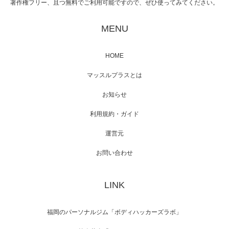
著作権フリー、且つ無料でご利用可能ですので、ぜひ使ってみてください。
映画「黄金泥棒」へマッスルプラスメンバー
が出演
MENU
HOME
映画「メカバース」舞台挨拶へマッスルプラ
マッスルプラスとは
スメンバーが出演（3…
お知らせ
利用規約・ガイド
運営元
【TV】NHK BS「COOL JAPAN 」にてマッス
ルプ…
お問い合わせ
LINK
【WEB】「猫と焼き芋とマッチョ」の素材を
「ねとらぼ」さんに…
福岡のパーソナルジム「ボディハッカーズラボ」