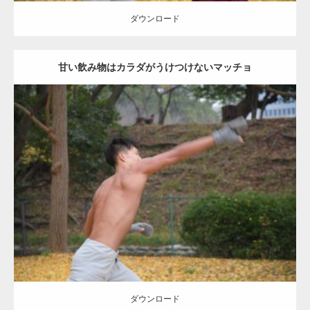
ダウンロード
甘い飲み物はカラダがうけつけないマッチョ
Update:
2021.07.8
Category:
公園のマッチョ
その他
AKIHITO(細マッチョ)
背中
ダウンロード
ダウンロード