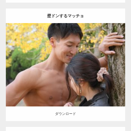
壁ドンするマッチョ
Update:
2021.07.8
Category:
公園のマッチョ
その他
AKIHITO(細マッチョ)
大胸筋
肩
腹
筋
ダウンロード
【YouTube】マッチョフリー素材メンバーが
ギネス世界記録…
ダウンロード