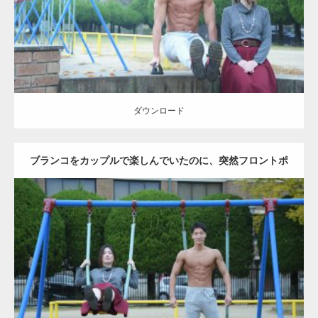
ダウンロード
ダウンロード
ブランコをカップルで楽しんでいたのに、突然フロントポ
ーズをするマッチョ
Update:
2021.07.6
Category:
公園のマッチョ
その他
AKIHITO(細マッチョ)
腹筋
大胸筋
ダウンロード