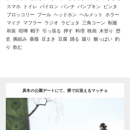
スマホ
トイレ
パイロン
パンチ
パンプキン
ビンタ
ブロッコリー
プール
ヘッドホン
ヘルメット
ホラー
マイク
マフラー
ラジオ
ラピュタ
三角コーン
制服
和装
喧嘩
帽子
引っ張る
押す
料理
映画
木登り
歴
史
腕組み
薔薇
豆まき
豆腐
踊る
蹴り
酸っぱい
釣
り
飲む
真冬の公園デートにて、裸で出迎えるマッチョ
Update:
2021.07.8