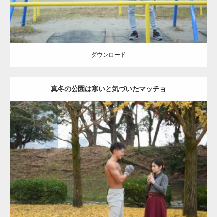
ダウンロード
真冬の公園は寒いと気づいたマッチョ
Update:
2021.07.8
Category:
公園のマッチョ
その他
AKIHITO(細マッチョ)
上腕三頭筋
肩
ダウンロード