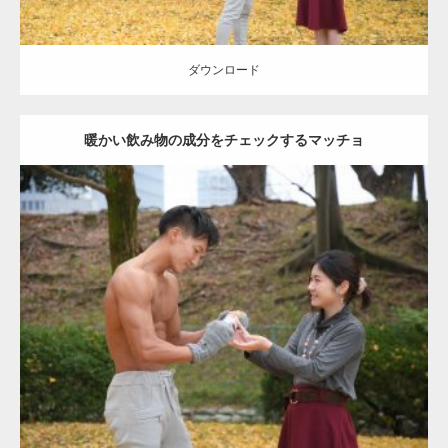
ダウンロード
暖かい飲み物の成分をチェックするマッチョ
Update:
2021.07.8
Category:
公園のマッチョ
その他
AKIHITO(細マッチョ)
上腕三頭筋
肩
ダウンロード