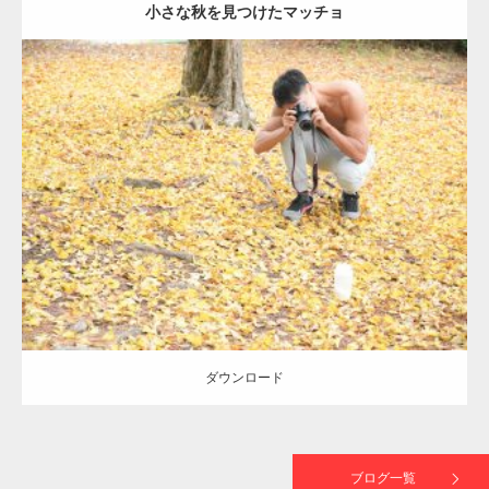
小さな秋を見つけたマッチョ
【TV】TBS番組「ひるおび」にてマッスルプ
ラスが紹介されま…
Update:
2021.07.8
TOKYO FMラジオ番組「ONE MORNING」
Category:
公園のマッチョ
その他
AKIHITO(細マッチョ)
肩
で紹介さ…
ダウンロード
NHK「所さん！事件ですよ」に取材されまし
た（6/8放送）
ダウンロード
映画「黄金泥棒」へマッスルプラスメンバー
が出演
ブログ一覧