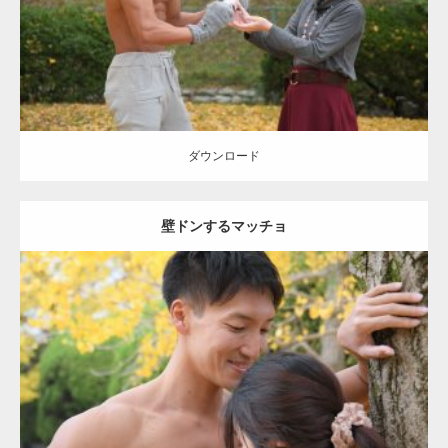
ダウンロード
ダウンロード
壁ドンするマッチョ
Update:
2021.07.8
Category:
公園のマッチョ
その他
AKIHITO(細マッチョ)
大胸筋
肩
腹
筋
ダウンロード