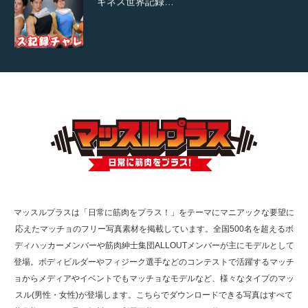
ギネス世界記録…
【TV】TBS番組「ひるおび」にてマッスルプ
ラスが紹介されま…
TOKYO FMラジオ番組「ONE MORNING」
で紹介さ…
マッスルプラスは「日常に筋肉をプラス！」をテーマにマニアックな要望に
応えたマッチョのフリー写真素材を掲載しています。全国500名を超えるボ
NHK「所さん！事件ですよ」に取材されまし
ディハッカーメンバーや筋肉紳士集団ALLOUTメンバーが主にモデルとして
た（6/8放送）
登場。ボディビルダーやフィジーク選手などのコンテストで活躍するマッチ
ョからメディアやイベントでもマッチョなモデルなど、様々なタイプのマッ
スル(男性・女性)が登場します。こちらでダウンロードできる写真はすべて