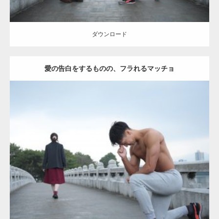
ダウンロード
愛の告白をするものの、フラれるマッチョ
Update:
2021.07.8
Category:
公園のマッチョ
その他
AKIHITO(細マッチョ)
上腕三頭筋
肩
ダウンロード