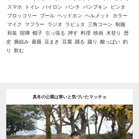
スマホ
トイレ
パイロン
パンチ
パンプキン
ビンタ
ブロッコリー
プール
ヘッドホン
ヘルメット
ホラー
マイク
マフラー
ラジオ
ラピュタ
三角コーン
制服
和装
喧嘩
帽子
引っ張る
押す
料理
映画
木登り
歴
史
腕組み
薔薇
豆まき
豆腐
踊る
蹴り
酸っぱい
釣
り
飲む
真冬の公園は寒いと気づいたマッチョ
Update:
2021.07.8