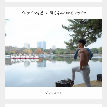
プロテインを想い、遠くをみつめるマッチョ
Update:
2021.07.6
Category:
公園のマッチョ
その他
AKIHITO(細マッチョ)
肩
ダウンロード
【YouTube】マッチョフリー素材メンバーが
ギネス世界記録…
ダウンロード