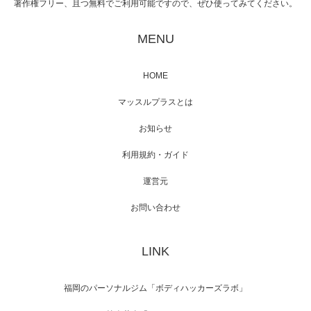
著作権フリー、且つ無料でご利用可能ですので、ぜひ使ってみてください。
映画「黄金泥棒」へマッスルプラスメンバー
が出演
MENU
HOME
映画「メカバース」舞台挨拶へマッスルプラ
マッスルプラスとは
スメンバーが出演（3…
お知らせ
利用規約・ガイド
運営元
【TV】NHK BS「COOL JAPAN 」にてマッス
ルプ…
お問い合わせ
LINK
【WEB】「猫と焼き芋とマッチョ」の素材を
「ねとらぼ」さんに…
福岡のパーソナルジム「ボディハッカーズラボ」