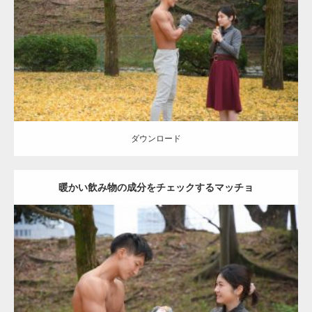
Category:
公園のマッチョ
その他
AKIHITO(細マッチョ)
上腕三頭筋
肩
ダウンロード
ダウンロード
暖かい飲み物の成分をチェックするマッチョ
Update:
2021.07.8
Category:
公園のマッチョ
その他
AKIHITO(細マッチョ)
上腕三頭筋
肩