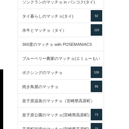
ソンクランのマッチョ in バンコク(タイ)
35
タイ暮らしのマッチョ(タイ)
92
85
水牛とマッチョ（タイ）
119
360度のマッチョ with POSEMANIACS
ブルーベリー農家のマッチョ(エミューもい
49
ボクシングのマッチョ
るよ)
106
72
焼き鳥屋のマッチョ
89
皇子原温泉のマッチョ（宮崎県高原町）
皇子原公園のマッチョ(宮崎県高原町)
73
133
23