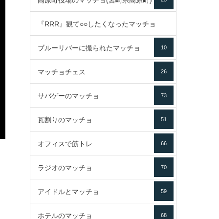
高原町役場のマッチョ(宮崎県高原町)
『RRR』観て○○したくなったマッチョ
ブルーリバーに撮られたマッチョ
10
16
マッチョチェス
26
サバゲーのマッチョ
73
瓦割りのマッチョ
51
オフィスで筋トレ
66
ラジオのマッチョ
70
アイドルとマッチョ
59
ホテルのマッチョ
68