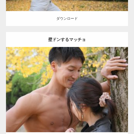
ダウンロード
壁ドンするマッチョ
Update:
2021.07.8
Category:
公園のマッチョ
その他
AKIHITO(細マッチョ)
大胸筋
肩
腹
筋
ダウンロード
【YouTube】マッチョフリー素材メンバーが
ギネス世界記録…