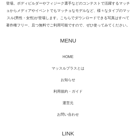
登場。ボディビルダーやフィジーク選手などのコンテストで活躍するマッチ
ョからメディアやイベントでもマッチョなモデルなど、様々なタイプのマッ
スル(男性・女性)が登場します。こちらでダウンロードできる写真はすべて
著作権フリー、且つ無料でご利用可能ですので、ぜひ使ってみてください。
映画「黄金泥棒」へマッスルプラスメンバー
が出演
MENU
HOME
映画「メカバース」舞台挨拶へマッスルプラ
マッスルプラスとは
スメンバーが出演（3…
お知らせ
利用規約・ガイド
運営元
【TV】NHK BS「COOL JAPAN 」にてマッス
ルプ…
お問い合わせ
LINK