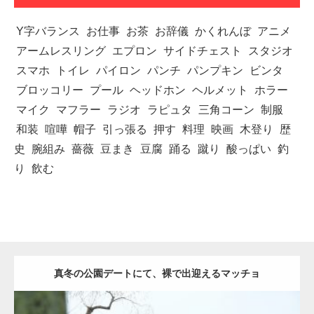
Y字バランス
お仕事
お茶
お辞儀
かくれんぼ
アニメ
アームレスリング
エプロン
サイドチェスト
スタジオ
スマホ
トイレ
パイロン
パンチ
パンプキン
ビンタ
ブロッコリー
プール
ヘッドホン
ヘルメット
ホラー
マイク
マフラー
ラジオ
ラピュタ
三角コーン
制服
和装
喧嘩
帽子
引っ張る
押す
料理
映画
木登り
歴
史
腕組み
薔薇
豆まき
豆腐
踊る
蹴り
酸っぱい
釣
り
飲む
真冬の公園デートにて、裸で出迎えるマッチョ