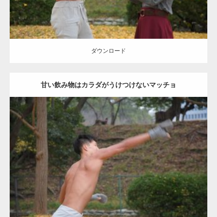
ダウンロード
甘い飲み物はカラダがうけつけないマッチョ
Update:
2021.07.8
Category:
公園のマッチョ
その他
AKIHITO(細マッチョ)
背中
ダウンロード