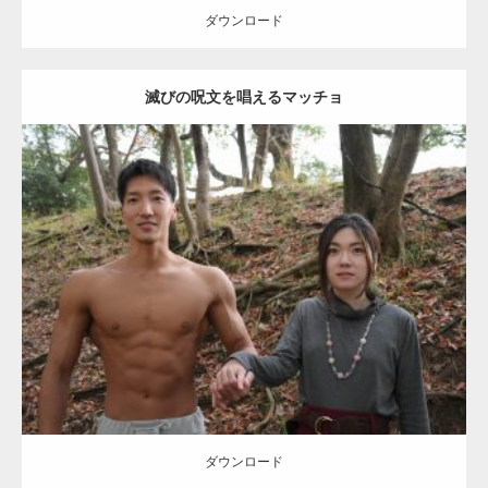
ダウンロード
滅びの呪文を唱えるマッチョ
【TV】TBS番組「ひるおび」にてマッスルプ
ラスが紹介されま…
Update:
2021.07.8
TOKYO FMラジオ番組「ONE MORNING」
Category:
公園のマッチョ
その他
AKIHITO(細マッチョ)
大胸筋
腹筋
で紹介さ…
ダウンロード
NHK「所さん！事件ですよ」に取材されまし
た（6/8放送）
ダウンロード