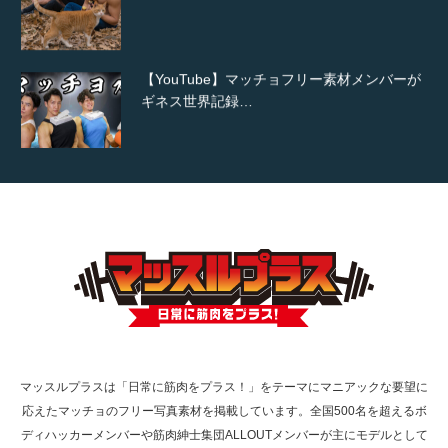
【YouTube】マッチョフリー素材メンバーが
ギネス世界記録…
【TV】TBS番組「ひるおび」にてマッスルプ
ラスが紹介されま…
TOKYO FMラジオ番組「ONE MORNING」
で紹介さ…
マッスルプラスは「日常に筋肉をプラス！」をテーマにマニアックな要望に
応えたマッチョのフリー写真素材を掲載しています。全国500名を超えるボ
NHK「所さん！事件ですよ」に取材されまし
ディハッカーメンバーや筋肉紳士集団ALLOUTメンバーが主にモデルとして
た（6/8放送）