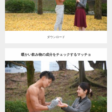
ダウンロード
ダウンロード
暖かい飲み物の成分をチェックするマッチョ
Update:
2021.07.8
Category:
公園のマッチョ
その他
AKIHITO(細マッチョ)
上腕三頭筋
肩
ダウンロード