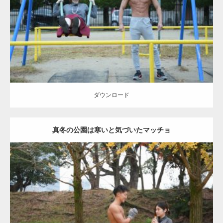
Category:
公園のマッチョ
その他
AKIHITO(細マッチョ)
腹筋
大胸筋
ダウンロード
ダウンロード
真冬の公園は寒いと気づいたマッチョ
Update:
2021.07.8
Category:
公園のマッチョ
その他
AKIHITO(細マッチョ)
上腕三頭筋
肩