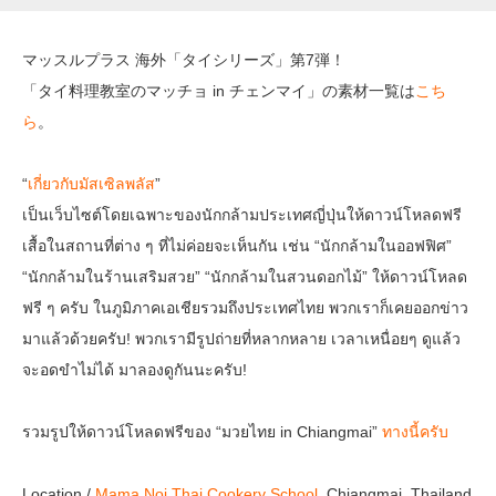
マッスルプラス 海外「タイシリーズ」第7弾！
「タイ料理教室のマッチョ in チェンマイ」の素材一覧は
こち
ら
。
“
เกี่ยวกับมัสเซิลพลัส
”
เป็นเว็บไซต์โดยเฉพาะของนักกล้ามประเทศญี่ปุ่นให้ดาวน์โหลดฟรี
เสื้อในสถานที่ต่าง ๆ ที่ไม่ค่อยจะเห็นกัน เช่น “นักกล้ามในออฟฟิศ”
“นักกล้ามในร้านเสริมสวย” “นักกล้ามในสวนดอกไม้” ให้ดาวน์โหลด
ฟรี ๆ ครับ ในภูมิภาคเอเชียรวมถึงประเทศไทย พวกเราก็เคยออกข่าว
มาแล้วด้วยครับ! พวกเรามีรูปถ่ายที่หลากหลาย เวลาเหนื่อยๆ ดูแล้ว
จะอดขำไม่ได้ มาลองดูกันนะครับ!
รวมรูปให้ดาวน์โหลดฟรีของ “มวยไทย in Chiangmai”
ทางนี้ครับ
Location /
Mama Noi Thai Cookery School
, Chiangmai, Thailand