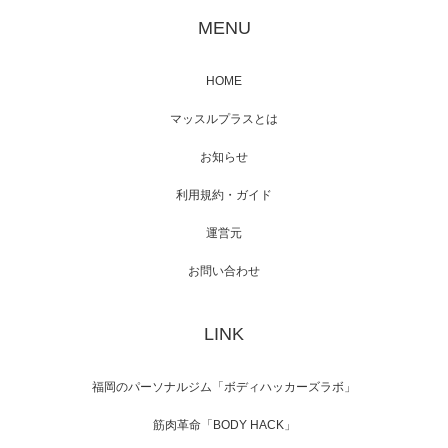
が出演
MENU
HOME
映画「メカバース」舞台挨拶へマッスルプラ
マッスルプラスとは
スメンバーが出演（3…
お知らせ
利用規約・ガイド
運営元
【TV】NHK BS「COOL JAPAN 」にてマッス
ルプ…
お問い合わせ
LINK
【WEB】「猫と焼き芋とマッチョ」の素材を
「ねとらぼ」さんに…
福岡のパーソナルジム「ボディハッカーズラボ」
筋肉革命「BODY HACK」