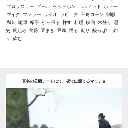
ブロッコリー
プール
ヘッドホン
ヘルメット
ホラー
マイク
マフラー
ラジオ
ラピュタ
三角コーン
制服
和装
喧嘩
帽子
引っ張る
押す
料理
映画
木登り
歴
史
腕組み
薔薇
豆まき
豆腐
踊る
蹴り
酸っぱい
釣
り
飲む
真冬の公園デートにて、裸で出迎えるマッチョ
Update:
2021.07.8
Category:
公園のマッチョ
その他
AKIHITO(細マッチョ)
背中