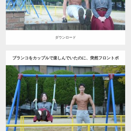
ダウンロード
ブランコをカップルで楽しんでいたのに、突然フロントポ
ーズをするマッチョ
Update:
2021.07.6
Category:
公園のマッチョ
その他
AKIHITO(細マッチョ)
腹筋
大胸筋
ダウンロード