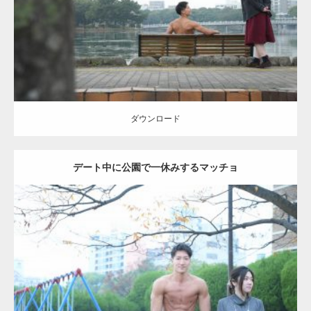
ダウンロード
ダウンロード
デート中に公園で一休みするマッチョ
Update:
2021.07.6
Category:
公園のマッチョ
その他
AKIHITO(細マッチョ)
腹筋
ダウンロード