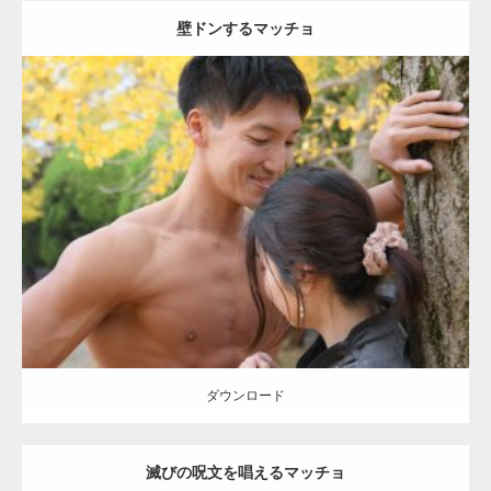
壁ドンするマッチョ
Update:
2021.07.8
Category:
公園のマッチョ
その他
AKIHITO(細マッチョ)
大胸筋
肩
腹
筋
ダウンロード
【YouTube】マッチョフリー素材メンバーが
ギネス世界記録…
ダウンロード
滅びの呪文を唱えるマッチョ
【TV】TBS番組「ひるおび」にてマッスルプ