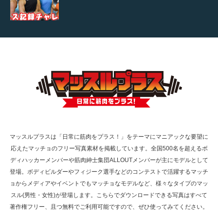
【TV】TBS番組「ひるおび」にてマッスルプ
ラスが紹介されま…
TOKYO FMラジオ番組「ONE MORNING」
で紹介さ…
マッスルプラスは「日常に筋肉をプラス！」をテーマにマニアックな要望に
応えたマッチョのフリー写真素材を掲載しています。全国500名を超えるボ
NHK「所さん！事件ですよ」に取材されまし
ディハッカーメンバーや筋肉紳士集団ALLOUTメンバーが主にモデルとして
た（6/8放送）
登場。ボディビルダーやフィジーク選手などのコンテストで活躍するマッチ
ョからメディアやイベントでもマッチョなモデルなど、様々なタイプのマッ
スル(男性・女性)が登場します。こちらでダウンロードできる写真はすべて
著作権フリー、且つ無料でご利用可能ですので、ぜひ使ってみてください。
映画「黄金泥棒」へマッスルプラスメンバー