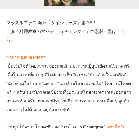
マッスルプラス 海外「タイシリーズ」第7弾！
「タイ料理教室のマッチョ in チェンマイ」の素材一覧は
こち
ら
。
“
เกี่ยวกับมัสเซิลพลัส
”
เป็นเว็บไซต์โดยเฉพาะของนักกล้ามประเทศญี่ปุ่นให้ดาวน์โหลดฟรี
เสื้อในสถานที่ต่าง ๆ ที่ไม่ค่อยจะเห็นกัน เช่น “นักกล้ามในออฟฟิศ”
“นักกล้ามในร้านเสริมสวย” “นักกล้ามในสวนดอกไม้” ให้ดาวน์โหลด
ฟรี ๆ ครับ ในภูมิภาคเอเชียรวมถึงประเทศไทย พวกเราก็เคยออกข่าว
มาแล้วด้วยครับ! พวกเรามีรูปถ่ายที่หลากหลาย เวลาเหนื่อยๆ ดูแล้ว
จะอดขำไม่ได้ มาลองดูกันนะครับ!
รวมรูปให้ดาวน์โหลดฟรีของ “มวยไทย in Chiangmai”
ทางนี้ครับ