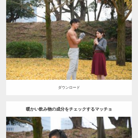
Update:
2021.07.8
Category:
公園のマッチョ
その他
AKIHITO(細マッチョ)
上腕三頭筋
肩
ダウンロード
ダウンロード
暖かい飲み物の成分をチェックするマッチョ