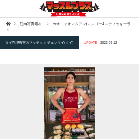
ホーム
筋肉写真素材
カオニャオマムアン(マンゴー&スティッキーラ
イ…
タイ料理教室のマッチョ in チェンマイ(タイ)
UPDATE
2023.09.12