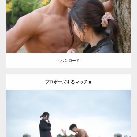
Category:
公園のマッチョ
その他
AKIHITO(細マッチョ)
大胸筋
肩
腹
筋
ダウンロード
ダウンロード
プロポーズするマッチョ
Update:
2021.07.6
Category:
公園のマッチョ
その他
AKIHITO(細マッチョ)
上腕三頭筋
肩