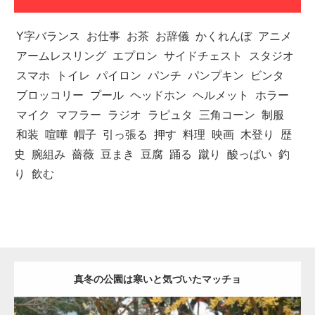
Y字バランス
お仕事
お茶
お辞儀
かくれんぼ
アニメ
アームレスリング
エプロン
サイドチェスト
スタジオ
スマホ
トイレ
パイロン
パンチ
パンプキン
ビンタ
ブロッコリー
プール
ヘッドホン
ヘルメット
ホラー
マイク
マフラー
ラジオ
ラピュタ
三角コーン
制服
和装
喧嘩
帽子
引っ張る
押す
料理
映画
木登り
歴
史
腕組み
薔薇
豆まき
豆腐
踊る
蹴り
酸っぱい
釣
り
飲む
真冬の公園は寒いと気づいたマッチョ