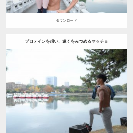
ダウンロード
プロテインを想い、遠くをみつめるマッチョ
Update:
2021.07.6
Category:
公園のマッチョ
その他
AKIHITO(細マッチョ)
肩
ダウンロード
【YouTube】マッチョフリー素材メンバーが