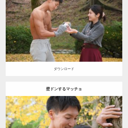
Update:
2021.07.8
Category:
公園のマッチョ
その他
AKIHITO(細マッチョ)
上腕三頭筋
肩
ダウンロード
ダウンロード
壁ドンするマッチョ
Update:
2021.07.8