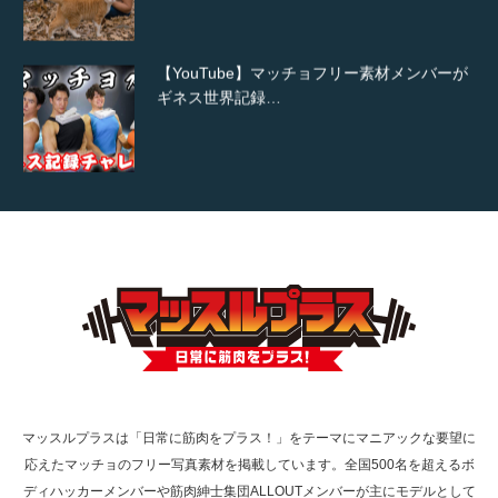
【YouTube】マッチョフリー素材メンバーが
ギネス世界記録…
【TV】TBS番組「ひるおび」にてマッスルプ
ラスが紹介されま…
TOKYO FMラジオ番組「ONE MORNING」
で紹介さ…
マッスルプラスは「日常に筋肉をプラス！」をテーマにマニアックな要望に
応えたマッチョのフリー写真素材を掲載しています。全国500名を超えるボ
NHK「所さん！事件ですよ」に取材されまし
ディハッカーメンバーや筋肉紳士集団ALLOUTメンバーが主にモデルとして