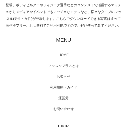
た（6/8放送）
登場。ボディビルダーやフィジーク選手などのコンテストで活躍するマッチ
ョからメディアやイベントでもマッチョなモデルなど、様々なタイプのマッ
スル(男性・女性)が登場します。こちらでダウンロードできる写真はすべて
著作権フリー、且つ無料でご利用可能ですので、ぜひ使ってみてください。
映画「黄金泥棒」へマッスルプラスメンバー
が出演
MENU
HOME
映画「メカバース」舞台挨拶へマッスルプラ
マッスルプラスとは
スメンバーが出演（3…
お知らせ
利用規約・ガイド
運営元
【TV】NHK BS「COOL JAPAN 」にてマッス
ルプ…
お問い合わせ
LINK