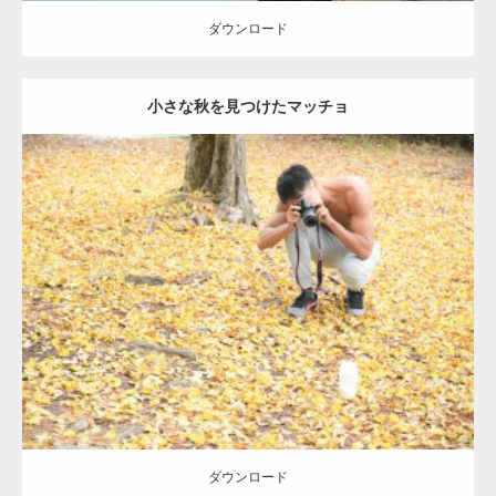
ギネス世界記録…
ダウンロード
小さな秋を見つけたマッチョ
【TV】TBS番組「ひるおび」にてマッスルプ
ラスが紹介されま…
Update:
2021.07.8
TOKYO FMラジオ番組「ONE MORNING」
Category:
公園のマッチョ
その他
AKIHITO(細マッチョ)
肩
で紹介さ…
ダウンロード
NHK「所さん！事件ですよ」に取材されまし
た（6/8放送）
ダウンロード