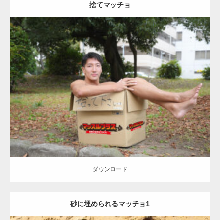
捨てマッチョ
Update:
2023.04.28
Category:
公園のマッチョ
オレンジの人
AKIHITO(細マッチョ)
脚
捨
てマッチョ
ダウンロード
ダウンロード
砂に埋められるマッチョ1