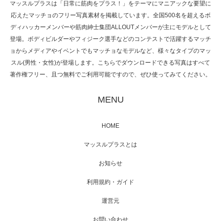
マッスルプラスは「日常に筋肉をプラス！」をテーマにマニアックな要望に
応えたマッチョのフリー写真素材を掲載しています。全国500名を超えるボ
NHK「所さん！事件ですよ」に取材されまし
ディハッカーメンバーや筋肉紳士集団ALLOUTメンバーが主にモデルとして
た（6/8放送）
登場。ボディビルダーやフィジーク選手などのコンテストで活躍するマッチ
ョからメディアやイベントでもマッチョなモデルなど、様々なタイプのマッ
スル(男性・女性)が登場します。こちらでダウンロードできる写真はすべて
著作権フリー、且つ無料でご利用可能ですので、ぜひ使ってみてください。
映画「黄金泥棒」へマッスルプラスメンバー
が出演
MENU
HOME
映画「メカバース」舞台挨拶へマッスルプラ
マッスルプラスとは
スメンバーが出演（3…
お知らせ
利用規約・ガイド
運営元
【TV】NHK BS「COOL JAPAN 」にてマッス
ルプ…
お問い合わせ