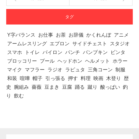
タグ
Y字バランス
お仕事
お茶
お辞儀
かくれんぼ
アニメ
アームレスリング
エプロン
サイドチェスト
スタジオ
スマホ
トイレ
パイロン
パンチ
パンプキン
ビンタ
ブロッコリー
プール
ヘッドホン
ヘルメット
ホラー
マイク
マフラー
ラジオ
ラピュタ
三角コーン
制服
和装
喧嘩
帽子
引っ張る
押す
料理
映画
木登り
歴
史
腕組み
薔薇
豆まき
豆腐
踊る
蹴り
酸っぱい
釣
り
飲む