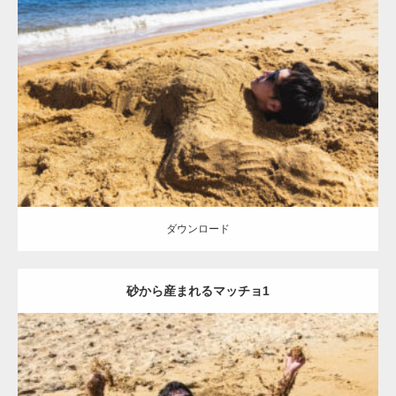
Update:
2021.07.8
Category:
海のマッチョ
オレンジの人
AKIHITO(細マッチョ)
ダウンロード
ダウンロード
砂から産まれるマッチョ1