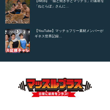
【WEB】「猫と焼き芋とマッチョ」の素材を
「ねとらぼ」さんに…
【YouTube】マッチョフリー素材メンバーが
ギネス世界記録…
【TV】TBS番組「ひるおび」にてマッスルプ
ラスが紹介されま…
TOKYO FMラジオ番組「ONE MORNING」
で紹介さ…