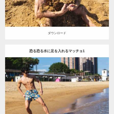
ダウンロード
恐る恐る水に足を入れるマッチョ1
Update:
2021.07.8
Category:
海のマッチョ
オレンジの人
AKIHITO(細マッチョ)
脚
腹筋
ダウンロード