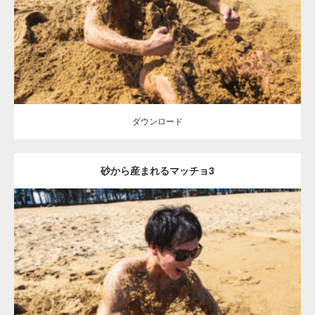
ダウンロード
ダウンロード
砂から産まれるマッチョ3
Update:
2021.07.8
Category:
海のマッチョ
オレンジの人
AKIHITO(細マッチョ)
ダウンロード