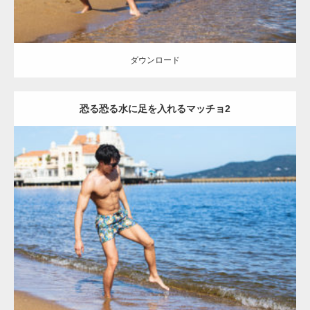
【YouTube】マッチョフリー素材メンバーが
ギネス世界記録…
ダウンロード
恐る恐る水に足を入れるマッチョ2
【TV】TBS番組「ひるおび」にてマッスルプ
ラスが紹介されま…
Update:
2021.07.8
TOKYO FMラジオ番組「ONE MORNING」
Category:
海のマッチョ
オレンジの人
AKIHITO(細マッチョ)
大胸筋
で紹介さ…
脚
ダウンロード
NHK「所さん！事件ですよ」に取材されまし
た（6/8放送）