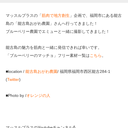
マッスルプラスの「
筋肉で地方創生
」企画で、福岡市にある能古
島の「能古島おがわ農園」さんへ行ってきました！
ブルーベリー農園でエミューと一緒に撮影してきました！
能古島の魅力を筋肉と一緒に発信できれば幸いです。
「ブルーベリーのマッチョ」フリー素材一覧は
こちら
。
■location /
能古島おがわ農園
/ 福岡県福岡市西区能古284-1
(
Twitter
)
■Photo by /
オレンジの人
マッスルプラスのYoutubeチャンネル💪