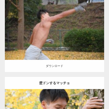
Update:
2021.07.8
Category:
公園のマッチョ
その他
AKIHITO(細マッチョ)
背中
ダウンロード
ダウンロード
壁ドンするマッチョ