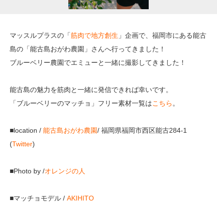
マッスルプラスの「
筋肉で地方創生
」企画で、福岡市にある能古
島の「能古島おがわ農園」さんへ行ってきました！
ブルーベリー農園でエミューと一緒に撮影してきました！
能古島の魅力を筋肉と一緒に発信できれば幸いです。
「ブルーベリーのマッチョ」フリー素材一覧は
こちら
。
■location /
能古島おがわ農園
/ 福岡県福岡市西区能古284-1
(
Twitter
)
■Photo by /
オレンジの人
■マッチョモデル /
AKIHITO