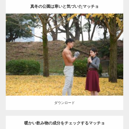
真冬の公園は寒いと気づいたマッチョ
Update:
2021.07.8
Category:
公園のマッチョ
その他
AKIHITO(細マッチョ)
上腕三頭筋
肩
ダウンロード
ダウンロード
暖かい飲み物の成分をチェックするマッチョ