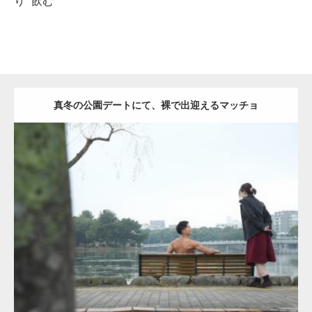
り
飲む
真冬の公園デートにて、裸で出迎えるマッチョ
Update:
2021.07.8
Category:
公園のマッチョ
その他
AKIHITO(細マッチョ)
背中
ダウンロード