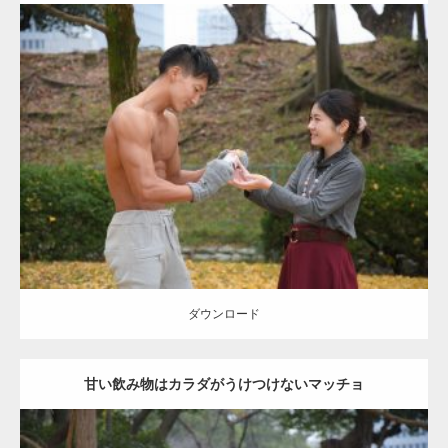
Update:
2021.07.8
Category:
公園のマッチョ
その他
AKIHITO(細マッチョ)
上腕三頭筋
肩
ダウンロード
ダウンロード
甘い飲み物はカラダがうけつけないマッチョ