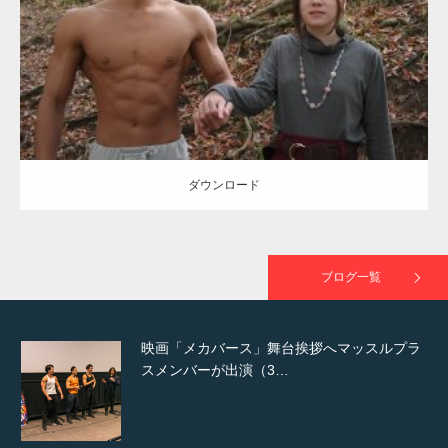
Category:
公園のマッチョ
その他
AKIHITO(細マッチョ)
大胸筋
腹筋
で紹介さ…
ダウンロード
NHK「所さん！事件ですよ」に取材されまし
た（6/8放送）
ダウンロード
映画「黄金泥棒」へマッスルプラスメンバー
が出演
ブログ一覧
映画「メカバース」舞台挨拶へマッスルプラ
スメンバーが出演（3…