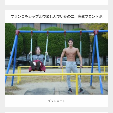
ブランコをカップルで楽しんでいたのに、突然フロントポ
ーズをするマッチョ
Update:
2021.07.6
Category:
公園のマッチョ
その他
AKIHITO(細マッチョ)
腹筋
大胸筋
ダウンロード
ダウンロード