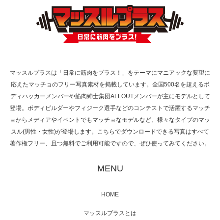
TOKYO FMラジオ番組「ONE MORNING」
で紹介さ…
マッスルプラスは「日常に筋肉をプラス！」をテーマにマニアックな要望に
応えたマッチョのフリー写真素材を掲載しています。全国500名を超えるボ
NHK「所さん！事件ですよ」に取材されまし
ディハッカーメンバーや筋肉紳士集団ALLOUTメンバーが主にモデルとして
た（6/8放送）
登場。ボディビルダーやフィジーク選手などのコンテストで活躍するマッチ
ョからメディアやイベントでもマッチョなモデルなど、様々なタイプのマッ
スル(男性・女性)が登場します。こちらでダウンロードできる写真はすべて
著作権フリー、且つ無料でご利用可能ですので、ぜひ使ってみてください。
映画「黄金泥棒」へマッスルプラスメンバー
が出演
MENU
HOME
映画「メカバース」舞台挨拶へマッスルプラ
マッスルプラスとは