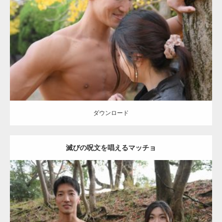
Update:
2021.07.8
Category:
公園のマッチョ
その他
AKIHITO(細マッチョ)
大胸筋
肩
腹
筋
ダウンロード
【YouTube】マッチョフリー素材メンバーが
ギネス世界記録…
ダウンロード
滅びの呪文を唱えるマッチョ
【TV】TBS番組「ひるおび」にてマッスルプ
ラスが紹介されま…
Update:
2021.07.8
TOKYO FMラジオ番組「ONE MORNING」