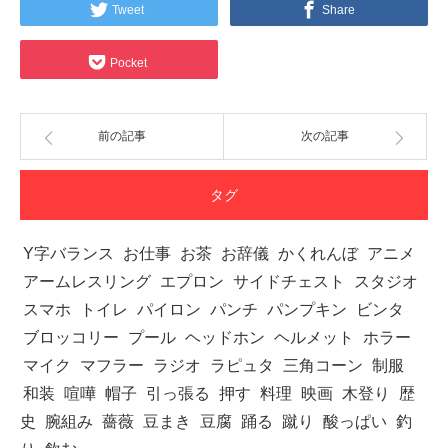
Tweet
Share
Pocket
前の記事
次の記事
タグ
Y字バランス
お仕事
お茶
お辞儀
かくれんぼ
アニメ
アームレスリング
エプロン
サイドチェスト
スタジオ
スマホ
トイレ
パイロン
パンチ
パンプキン
ビンタ
ブロッコリー
プール
ヘッドホン
ヘルメット
ホラー
マイク
マフラー
ラジオ
ラピュタ
三角コーン
制服
和装
喧嘩
帽子
引っ張る
押す
料理
映画
木登り
歴
史
腕組み
薔薇
豆まき
豆腐
踊る
蹴り
酸っぱい
釣