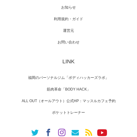
スメンバーが出演（3…
お知らせ
利用規約・ガイド
運営元
【TV】NHK BS「COOL JAPAN 」にてマッス
ルプ…
お問い合わせ
LINK
【WEB】「猫と焼き芋とマッチョ」の素材を
「ねとらぼ」さんに…
福岡のパーソナルジム「ボディハッカーズラボ」
筋肉革命「BODY HACK」
ALL OUT（オールアウト）公式HP：マッスルカフェ予約
ポケットトレーナー