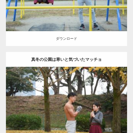
ダウンロード
真冬の公園は寒いと気づいたマッチョ
Update:
2021.07.8
Category:
公園のマッチョ
その他
AKIHITO(細マッチョ)
上腕三頭筋
肩
ダウンロード