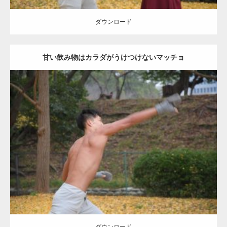
ダウンロード
甘い飲み物はカラダがうけつけないマッチョ
Update:
2021.07.8
Category:
公園のマッチョ
その他
AKIHITO(細マッチョ)
背中
ダウンロード