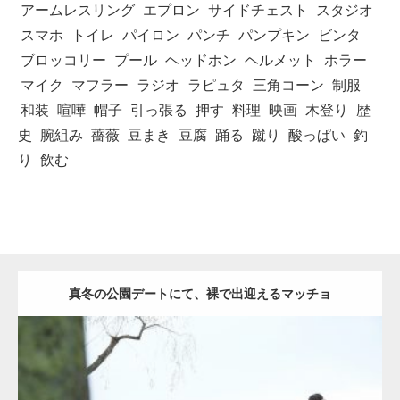
アームレスリング
エプロン
サイドチェスト
スタジオ
スマホ
トイレ
パイロン
パンチ
パンプキン
ビンタ
ブロッコリー
プール
ヘッドホン
ヘルメット
ホラー
マイク
マフラー
ラジオ
ラピュタ
三角コーン
制服
和装
喧嘩
帽子
引っ張る
押す
料理
映画
木登り
歴
史
腕組み
薔薇
豆まき
豆腐
踊る
蹴り
酸っぱい
釣
り
飲む
真冬の公園デートにて、裸で出迎えるマッチョ