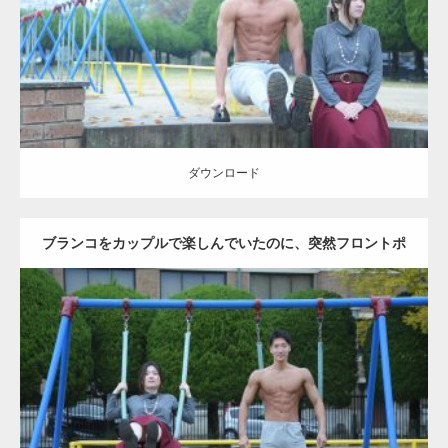
ダウンロード
ダウンロード
ブランコをカップルで楽しんでいたのに、突然フロントポ
ーズをするマッチョ
Update:
2021.07.6
Category:
公園のマッチョ
その他
AKIHITO(細マッチョ)
腹筋
大胸筋
ダウンロード