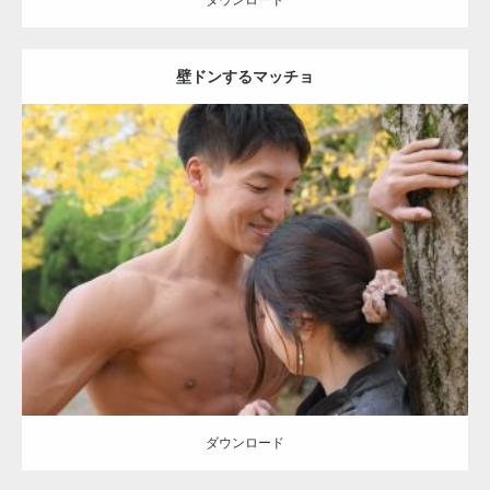
ダウンロード
壁ドンするマッチョ
Update:
2021.07.8
Category:
公園のマッチョ
その他
AKIHITO(細マッチョ)
大胸筋
肩
腹
筋
ダウンロード
【YouTube】マッチョフリー素材メンバーが
ギネス世界記録…
ダウンロード