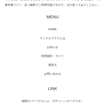
著作権フリー、且つ無料でご利用可能ですので、ぜひ使ってみてください。
映画「黄金泥棒」へマッスルプラスメンバー
が出演
MENU
HOME
映画「メカバース」舞台挨拶へマッスルプラ
マッスルプラスとは
スメンバーが出演（3…
お知らせ
利用規約・ガイド
運営元
【TV】NHK BS「COOL JAPAN 」にてマッス
ルプ…
お問い合わせ
LINK
【WEB】「猫と焼き芋とマッチョ」の素材を
「ねとらぼ」さんに…
福岡のパーソナルジム「ボディハッカーズラボ」