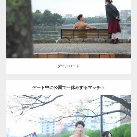
Update:
2021.07.8
Category:
公園のマッチョ
その他
AKIHITO(細マッチョ)
背中
ダウンロード
ダウンロード
デート中に公園で一休みするマッチョ
Update:
2021.07.6
Category:
公園のマッチョ
その他
AKIHITO(細マッチョ)
腹筋