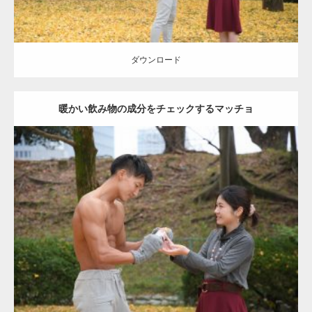
ダウンロード
暖かい飲み物の成分をチェックするマッチョ
Update:
2021.07.8
Category:
公園のマッチョ
その他
AKIHITO(細マッチョ)
上腕三頭筋
肩
ダウンロード