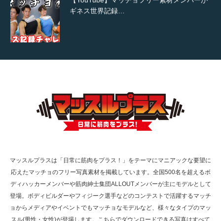
ギネス世界記録…
【TV】TBS番組「ひるおび」にてマッスルプ
ラスが紹介されま…
TOKYO FMラジオ番組「ONE MORNING」
で紹介さ…
マッスルプラスは「日常に筋肉をプラス！」をテーマにマニアックな要望に
応えたマッチョのフリー写真素材を掲載しています。全国500名を超えるボ
NHK「所さん！事件ですよ」に取材されまし
ディハッカーメンバーや筋肉紳士集団ALLOUTメンバーが主にモデルとして
た（6/8放送）
登場。ボディビルダーやフィジーク選手などのコンテストで活躍するマッチ
ョからメディアやイベントでもマッチョなモデルなど、様々なタイプのマッ
スル(男性・女性)が登場します。こちらでダウンロードできる写真はすべて