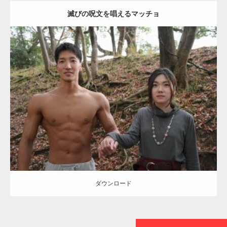
滅びの呪文を唱えるマッチョ
【TV】TBS番組「ひるおび」にてマッスルプ
ラスが紹介されま…
Update:
2021.07.8
TOKYO FMラジオ番組「ONE MORNING」
Category:
公園のマッチョ
その他
AKIHITO(細マッチョ)
大胸筋
腹筋
で紹介さ…
ダウンロード
NHK「所さん！事件ですよ」に取材されまし
た（6/8放送）
ダウンロード
映画「黄金泥棒」へマッスルプラスメンバー
が出演