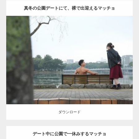
真冬の公園デートにて、裸で出迎えるマッチョ
Update:
2021.07.8
Category:
公園のマッチョ
その他
AKIHITO(細マッチョ)
背中
ダウンロード
ダウンロード
デート中に公園で一休みするマッチョ