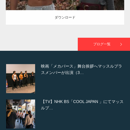
た（6/8放送）
ダウンロード
映画「黄金泥棒」へマッスルプラスメンバー
が出演
ブログ一覧
映画「メカバース」舞台挨拶へマッスルプラ
スメンバーが出演（3…
【TV】NHK BS「COOL JAPAN 」にてマッス
ルプ…