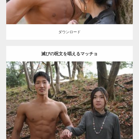
【YouTube】マッチョフリー素材メンバーが
ギネス世界記録…
ダウンロード
滅びの呪文を唱えるマッチョ
【TV】TBS番組「ひるおび」にてマッスルプ
ラスが紹介されま…
Update:
2021.07.8
TOKYO FMラジオ番組「ONE MORNING」
Category:
公園のマッチョ
その他
AKIHITO(細マッチョ)
大胸筋
腹筋
で紹介さ…
ダウンロード
NHK「所さん！事件ですよ」に取材されまし