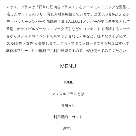
マッスルプラスは「日常に筋肉をプラス！」をテーマにマニアックな要望に
応えたマッチョのフリー写真素材を掲載しています。全国500名を超えるボ
NHK「所さん！事件ですよ」に取材されまし
ディハッカーメンバーや筋肉紳士集団ALLOUTメンバーが主にモデルとして
た（6/8放送）
登場。ボディビルダーやフィジーク選手などのコンテストで活躍するマッチ
ョからメディアやイベントでもマッチョなモデルなど、様々なタイプのマッ
スル(男性・女性)が登場します。こちらでダウンロードできる写真はすべて
著作権フリー、且つ無料でご利用可能ですので、ぜひ使ってみてください。
映画「黄金泥棒」へマッスルプラスメンバー
が出演
MENU
HOME
映画「メカバース」舞台挨拶へマッスルプラ
マッスルプラスとは
スメンバーが出演（3…
お知らせ
利用規約・ガイド
運営元
【TV】NHK BS「COOL JAPAN 」にてマッス
ルプ…