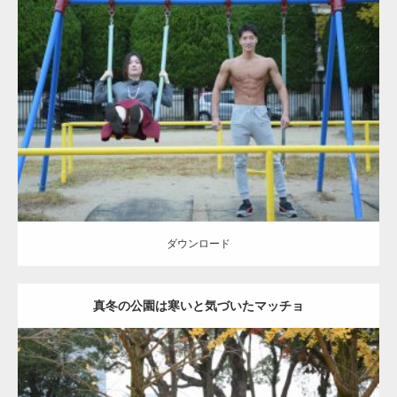
Update:
2021.07.6
Category:
公園のマッチョ
その他
AKIHITO(細マッチョ)
腹筋
大胸筋
ダウンロード
ダウンロード
真冬の公園は寒いと気づいたマッチョ