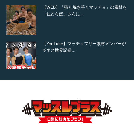
【WEB】「猫と焼き芋とマッチョ」の素材を
「ねとらぼ」さんに…
【YouTube】マッチョフリー素材メンバーが
ギネス世界記録…
【TV】TBS番組「ひるおび」にてマッスルプ
ラスが紹介されま…
TOKYO FMラジオ番組「ONE MORNING」
で紹介さ…