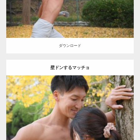
ダウンロード
ダウンロード
壁ドンするマッチョ
Update:
2021.07.8
Category:
公園のマッチョ
その他
AKIHITO(細マッチョ)
大胸筋
肩
腹
筋
ダウンロード