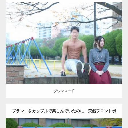
Update:
2021.07.6
Category:
公園のマッチョ
その他
AKIHITO(細マッチョ)
腹筋
ダウンロード
ダウンロード
ブランコをカップルで楽しんでいたのに、突然フロントポ
ーズをするマッチョ