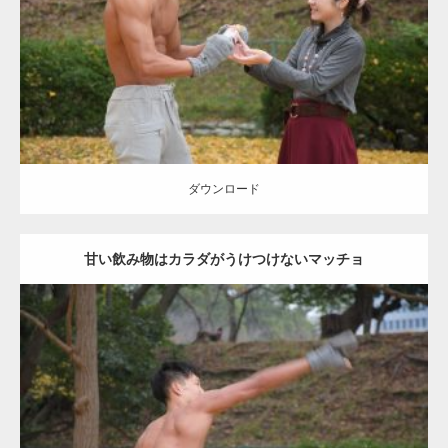
肩
ダウンロード
ダウンロード
甘い飲み物はカラダがうけつけないマッチョ
Update:
2021.07.8
Category:
公園のマッチョ
その他
AKIHITO(細マッチョ)
背中