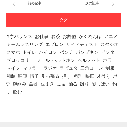
前の記事
次の記事
タグ
Y字バランス
お仕事
お茶
お辞儀
かくれんぼ
アニメ
アームレスリング
エプロン
サイドチェスト
スタジオ
スマホ
トイレ
パイロン
パンチ
パンプキン
ビンタ
ブロッコリー
プール
ヘッドホン
ヘルメット
ホラー
マイク
マフラー
ラジオ
ラピュタ
三角コーン
制服
和装
喧嘩
帽子
引っ張る
押す
料理
映画
木登り
歴
史
腕組み
薔薇
豆まき
豆腐
踊る
蹴り
酸っぱい
釣
り
飲む