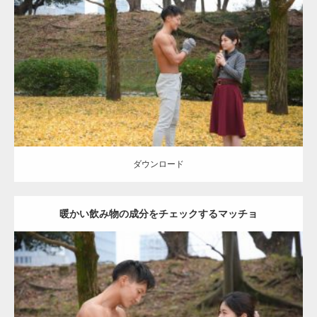
Update:
2021.07.8
Category:
公園のマッチョ
その他
AKIHITO(細マッチョ)
上腕三頭筋
肩
ダウンロード
ダウンロード
暖かい飲み物の成分をチェックするマッチョ
Update:
2021.07.8
Category:
公園のマッチョ
その他
AKIHITO(細マッチョ)
上腕三頭筋