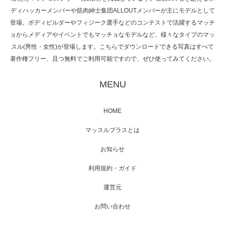
NHK「所さん！事件ですよ」に取材されまし
ディハッカーメンバーや筋肉紳士集団ALLOUTメンバーが主にモデルとして
た（6/8放送）
登場。ボディビルダーやフィジーク選手などのコンテストで活躍するマッチ
ョからメディアやイベントでもマッチョなモデルなど、様々なタイプのマッ
スル(男性・女性)が登場します。こちらでダウンロードできる写真はすべて
著作権フリー、且つ無料でご利用可能ですので、ぜひ使ってみてください。
映画「黄金泥棒」へマッスルプラスメンバー
が出演
MENU
HOME
映画「メカバース」舞台挨拶へマッスルプラ
マッスルプラスとは
スメンバーが出演（3…
お知らせ
利用規約・ガイド
運営元
【TV】NHK BS「COOL JAPAN 」にてマッス
ルプ…
お問い合わせ