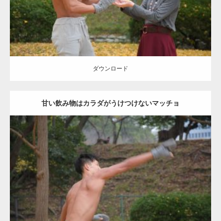
ダウンロード
ダウンロード
甘い飲み物はカラダがうけつけないマッチョ
Update:
2021.07.8
Category:
公園のマッチョ
その他
AKIHITO(細マッチョ)
背中
ダウンロード