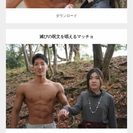
【YouTube】マッチョフリー素材メンバーが
ギネス世界記録…
ダウンロード
滅びの呪文を唱えるマッチョ
【TV】TBS番組「ひるおび」にてマッスルプ
ラスが紹介されま…
Update:
2021.07.8
TOKYO FMラジオ番組「ONE MORNING」
Category:
公園のマッチョ
その他
AKIHITO(細マッチョ)
大胸筋
腹筋
で紹介さ…
ダウンロード
NHK「所さん！事件ですよ」に取材されまし
た（6/8放送）