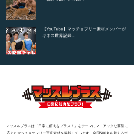
【YouTube】マッチョフリー素材メンバーが
ギネス世界記録…
【TV】TBS番組「ひるおび」にてマッスルプ
ラスが紹介されま…
TOKYO FMラジオ番組「ONE MORNING」
で紹介さ…
マッスルプラスは「日常に筋肉をプラス！」をテーマにマニアックな要望に
応えたマッチョのフリー写真素材を掲載しています。全国500名を超えるボ