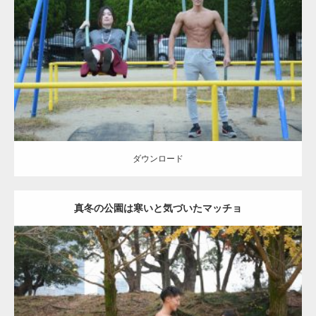
Update:
2021.07.6
Category:
公園のマッチョ
その他
AKIHITO(細マッチョ)
腹筋
大胸筋
ダウンロード
ダウンロード
真冬の公園は寒いと気づいたマッチョ
Update:
2021.07.8
Category:
公園のマッチョ
その他
AKIHITO(細マッチョ)
上腕三頭筋