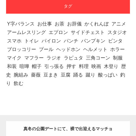
タグ
Y字バランス
お仕事
お茶
お辞儀
かくれんぼ
アニメ
アームレスリング
エプロン
サイドチェスト
スタジオ
スマホ
トイレ
パイロン
パンチ
パンプキン
ビンタ
ブロッコリー
プール
ヘッドホン
ヘルメット
ホラー
マイク
マフラー
ラジオ
ラピュタ
三角コーン
制服
和装
喧嘩
帽子
引っ張る
押す
料理
映画
木登り
歴
史
腕組み
薔薇
豆まき
豆腐
踊る
蹴り
酸っぱい
釣
り
飲む
真冬の公園デートにて、裸で出迎えるマッチョ