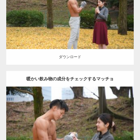
肩
ダウンロード
ダウンロード
暖かい飲み物の成分をチェックするマッチョ
Update:
2021.07.8
Category:
公園のマッチョ
その他
AKIHITO(細マッチョ)
上腕三頭筋
肩