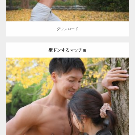
ダウンロード
壁ドンするマッチョ
Update:
2021.07.8
Category:
公園のマッチョ
その他
AKIHITO(細マッチョ)
大胸筋
肩
腹
筋
ダウンロード