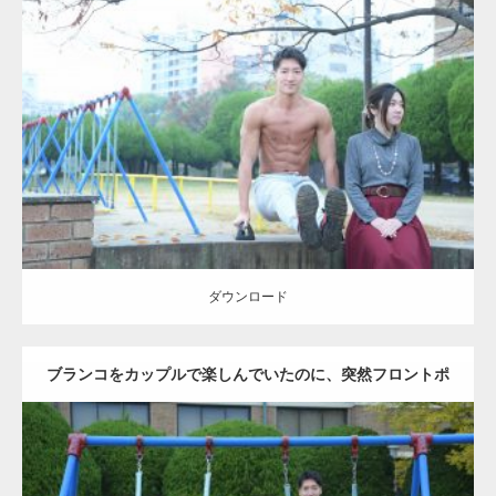
Update:
2021.07.6
Category:
公園のマッチョ
その他
AKIHITO(細マッチョ)
腹筋
ダウンロード
ダウンロード
ブランコをカップルで楽しんでいたのに、突然フロントポ
ーズをするマッチョ