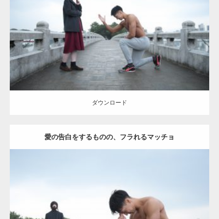
Category:
公園のマッチョ
その他
AKIHITO(細マッチョ)
上腕三頭筋
肩
ダウンロード
ダウンロード
愛の告白をするものの、フラれるマッチョ
Update:
2021.07.8
Category:
公園のマッチョ
その他
AKIHITO(細マッチョ)
上腕三頭筋
肩