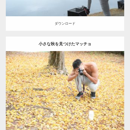
【YouTube】マッチョフリー素材メンバーが
ギネス世界記録…
ダウンロード
小さな秋を見つけたマッチョ
【TV】TBS番組「ひるおび」にてマッスルプ
ラスが紹介されま…
Update:
2021.07.8
TOKYO FMラジオ番組「ONE MORNING」
Category:
公園のマッチョ
その他
AKIHITO(細マッチョ)
肩
で紹介さ…
ダウンロード
NHK「所さん！事件ですよ」に取材されまし
た（6/8放送）