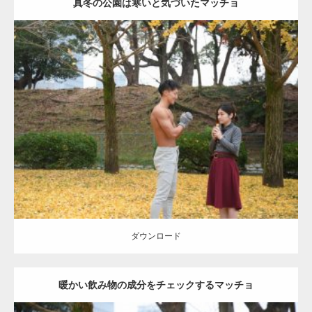
真冬の公園は寒いと気づいたマッチョ
Update:
2021.07.8
Category:
公園のマッチョ
その他
AKIHITO(細マッチョ)
上腕三頭筋
肩
ダウンロード
ダウンロード
暖かい飲み物の成分をチェックするマッチョ