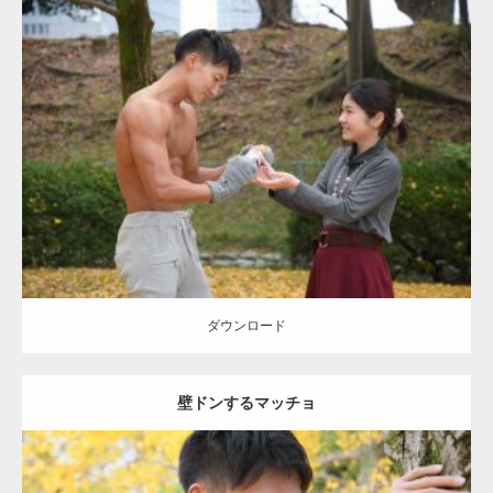
Update:
2021.07.8
Category:
公園のマッチョ
その他
AKIHITO(細マッチョ)
上腕三頭筋
肩
ダウンロード
ダウンロード
壁ドンするマッチョ