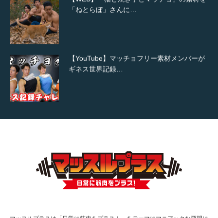
「ねとらぼ」さんに…
【YouTube】マッチョフリー素材メンバーが
ギネス世界記録…
【TV】TBS番組「ひるおび」にてマッスルプ
ラスが紹介されま…
TOKYO FMラジオ番組「ONE MORNING」
で紹介さ…