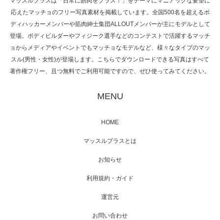
マッスルプラスは「日常に筋肉をプラス！」をテーマにマニアックな要望に
応えたマッチョのフリー写真素材を掲載しています。全国500名を超えるボ
NHK「所さん！事件ですよ」に取材されまし
ディハッカーメンバーや筋肉紳士集団ALLOUTメンバーが主にモデルとして
た（6/8放送）
登場。ボディビルダーやフィジーク選手などのコンテストで活躍するマッチ
ョからメディアやイベントでもマッチョなモデルなど、様々なタイプのマッ
スル(男性・女性)が登場します。こちらでダウンロードできる写真はすべて
著作権フリー、且つ無料でご利用可能ですので、ぜひ使ってみてください。
映画「黄金泥棒」へマッスルプラスメンバー
が出演
MENU
HOME
映画「メカバース」舞台挨拶へマッスルプラ
マッスルプラスとは
スメンバーが出演（3…
お知らせ
利用規約・ガイド
運営元
【TV】NHK BS「COOL JAPAN 」にてマッス
ルプ…
お問い合わせ