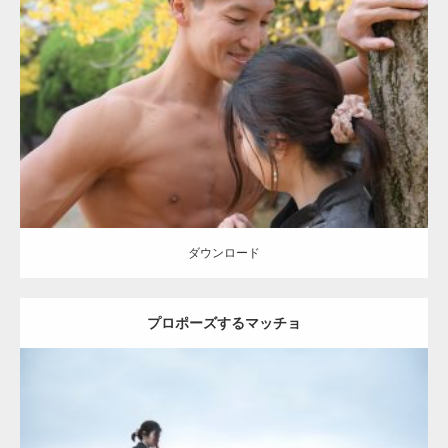
Update:
2021.07.8
Category:
公園のマッチョ
その他
AKIHITO(細マッチョ)
大胸筋
肩
腹
筋
ダウンロード
ダウンロード
プロポーズするマッチョ
Update:
2021.07.6