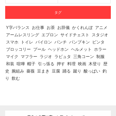
タグ
Y字バランス
お仕事
お茶
お辞儀
かくれんぼ
アニメ
アームレスリング
エプロン
サイドチェスト
スタジオ
スマホ
トイレ
パイロン
パンチ
パンプキン
ビンタ
ブロッコリー
プール
ヘッドホン
ヘルメット
ホラー
マイク
マフラー
ラジオ
ラピュタ
三角コーン
制服
和装
喧嘩
帽子
引っ張る
押す
料理
映画
木登り
歴
史
腕組み
薔薇
豆まき
豆腐
踊る
蹴り
酸っぱい
釣
り
飲む