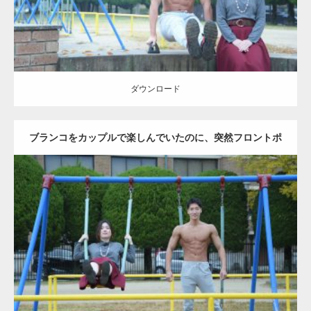
ダウンロード
ブランコをカップルで楽しんでいたのに、突然フロントポ
ーズをするマッチョ
Update:
2021.07.6
Category:
公園のマッチョ
その他
AKIHITO(細マッチョ)
腹筋
大胸筋
ダウンロード