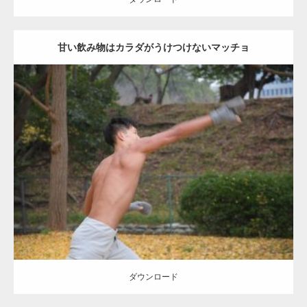
甘い飲み物はカラダがうけつけないマッチョ
Update:
2021.07.8
Category:
公園のマッチョ
その他
AKIHITO(細マッチョ)
背中
ダウンロード
ダウンロード