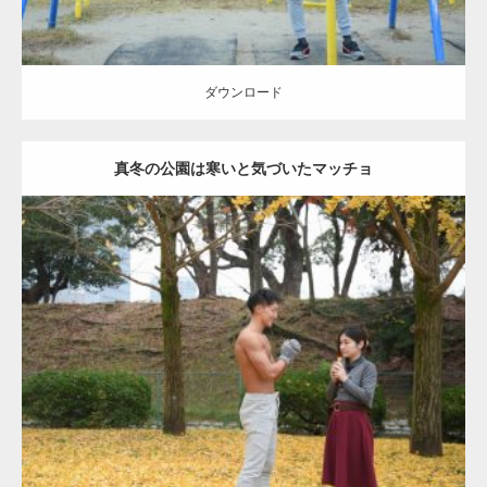
ダウンロード
真冬の公園は寒いと気づいたマッチョ
Update:
2021.07.8
Category:
公園のマッチョ
その他
AKIHITO(細マッチョ)
上腕三頭筋
肩
ダウンロード