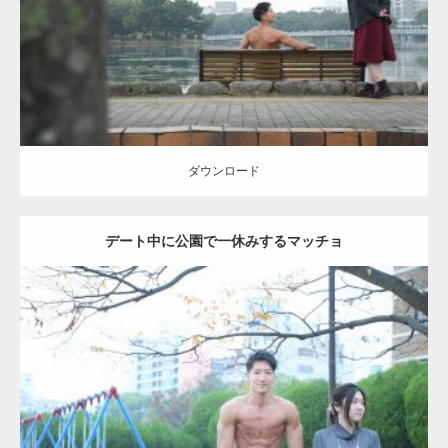
ダウンロード
ダウンロード
デート中に公園で一休みするマッチョ
Update:
2021.07.6
Category:
公園のマッチョ
その他
AKIHITO(細マッチョ)
腹筋
ダウンロード