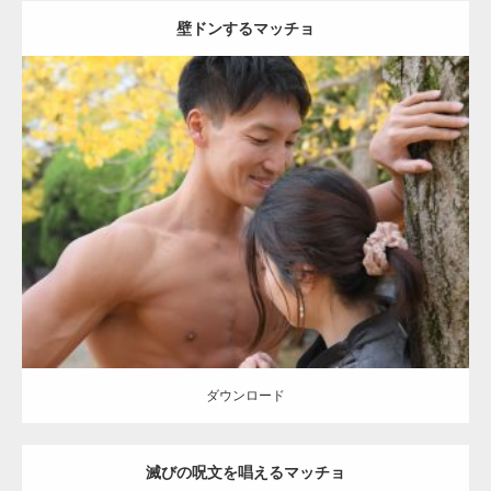
壁ドンするマッチョ
Update:
2021.07.8
Category:
公園のマッチョ
その他
AKIHITO(細マッチョ)
大胸筋
肩
腹
筋
ダウンロード
【YouTube】マッチョフリー素材メンバーが
ギネス世界記録…
ダウンロード
滅びの呪文を唱えるマッチョ
【TV】TBS番組「ひるおび」にてマッスルプ