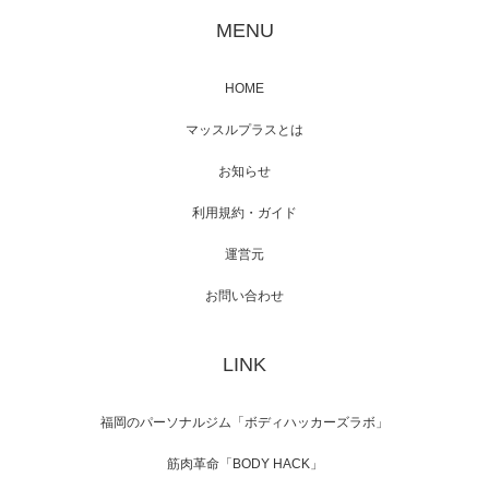
が出演
MENU
HOME
映画「メカバース」舞台挨拶へマッスルプラ
マッスルプラスとは
スメンバーが出演（3…
お知らせ
利用規約・ガイド
運営元
【TV】NHK BS「COOL JAPAN 」にてマッス
ルプ…
お問い合わせ
LINK
【WEB】「猫と焼き芋とマッチョ」の素材を
「ねとらぼ」さんに…
福岡のパーソナルジム「ボディハッカーズラボ」
筋肉革命「BODY HACK」