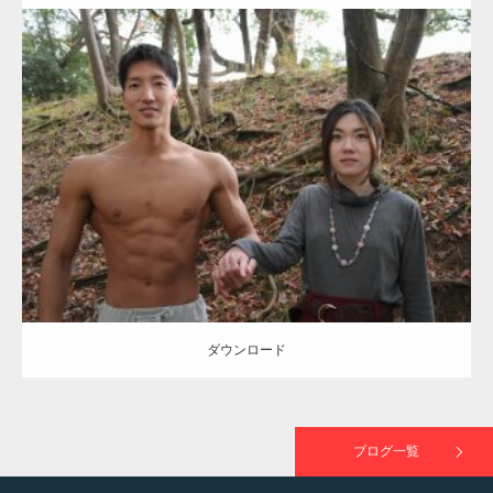
ラスが紹介されま…
Update:
2021.07.8
TOKYO FMラジオ番組「ONE MORNING」
Category:
公園のマッチョ
その他
AKIHITO(細マッチョ)
大胸筋
腹筋
で紹介さ…
ダウンロード
NHK「所さん！事件ですよ」に取材されまし
た（6/8放送）
ダウンロード
映画「黄金泥棒」へマッスルプラスメンバー
が出演
ブログ一覧