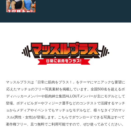
【TV】TBS番組「ひるおび」にてマッスルプ
ラスが紹介されま…
TOKYO FMラジオ番組「ONE MORNING」
で紹介さ…
マッスルプラスは「日常に筋肉をプラス！」をテーマにマニアックな要望に
応えたマッチョのフリー写真素材を掲載しています。全国500名を超えるボ
NHK「所さん！事件ですよ」に取材されまし
ディハッカーメンバーや筋肉紳士集団ALLOUTメンバーが主にモデルとして
た（6/8放送）
登場。ボディビルダーやフィジーク選手などのコンテストで活躍するマッチ
ョからメディアやイベントでもマッチョなモデルなど、様々なタイプのマッ
スル(男性・女性)が登場します。こちらでダウンロードできる写真はすべて
著作権フリー、且つ無料でご利用可能ですので、ぜひ使ってみてください。
映画「黄金泥棒」へマッスルプラスメンバー