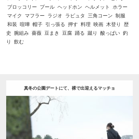
ブロッコリー
プール
ヘッドホン
ヘルメット
ホラー
マイク
マフラー
ラジオ
ラピュタ
三角コーン
制服
和装
喧嘩
帽子
引っ張る
押す
料理
映画
木登り
歴
史
腕組み
薔薇
豆まき
豆腐
踊る
蹴り
酸っぱい
釣
り
飲む
真冬の公園デートにて、裸で出迎えるマッチョ
Update:
2021.07.8
Category:
公園のマッチョ
その他
AKIHITO(細マッチョ)
背中