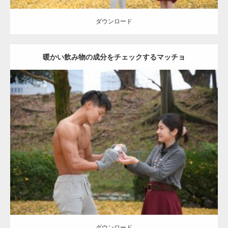
ダウンロード
暖かい飲み物の成分をチェックするマッチョ
Update:
2021.07.8
Category:
公園のマッチョ
その他
AKIHITO(細マッチョ)
上腕三頭筋
肩
ダウンロード
ダウンロード