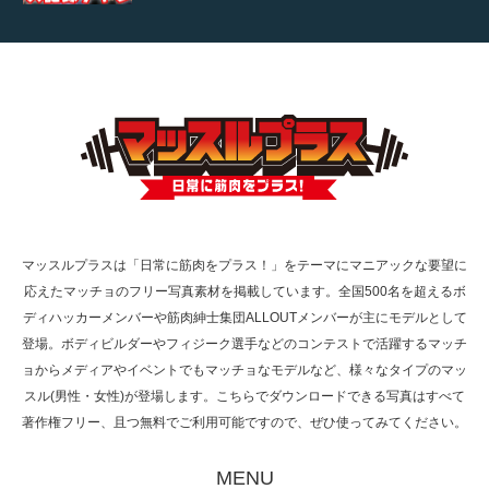
【TV】TBS番組「ひるおび」にてマッスルプ
ラスが紹介されま…
TOKYO FMラジオ番組「ONE MORNING」
で紹介さ…
マッスルプラスは「日常に筋肉をプラス！」をテーマにマニアックな要望に
応えたマッチョのフリー写真素材を掲載しています。全国500名を超えるボ
NHK「所さん！事件ですよ」に取材されまし
ディハッカーメンバーや筋肉紳士集団ALLOUTメンバーが主にモデルとして
た（6/8放送）
登場。ボディビルダーやフィジーク選手などのコンテストで活躍するマッチ
ョからメディアやイベントでもマッチョなモデルなど、様々なタイプのマッ
スル(男性・女性)が登場します。こちらでダウンロードできる写真はすべて
著作権フリー、且つ無料でご利用可能ですので、ぜひ使ってみてください。
映画「黄金泥棒」へマッスルプラスメンバー
が出演
MENU