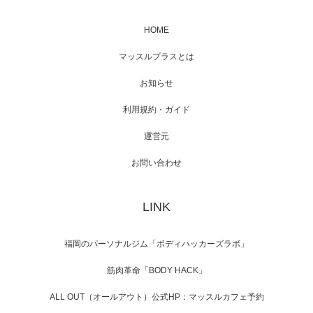
HOME
映画「メカバース」舞台挨拶へマッスルプラ
マッスルプラスとは
スメンバーが出演（3…
お知らせ
利用規約・ガイド
運営元
【TV】NHK BS「COOL JAPAN 」にてマッス
ルプ…
お問い合わせ
LINK
【WEB】「猫と焼き芋とマッチョ」の素材を
「ねとらぼ」さんに…
福岡のパーソナルジム「ボディハッカーズラボ」
筋肉革命「BODY HACK」
ALL OUT（オールアウト）公式HP：マッスルカフェ予約