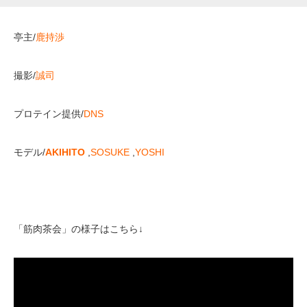
亭主/
鹿持渉
撮影/
誠司
プロテイン提供/
DNS
モデル/
AKIHITO
,
SOSUKE
,
YOSHI
「筋肉茶会」の様子はこちら↓