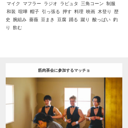
マイク
マフラー
ラジオ
ラピュタ
三角コーン
制服
和装
喧嘩
帽子
引っ張る
押す
料理
映画
木登り
歴
史
腕組み
薔薇
豆まき
豆腐
踊る
蹴り
酸っぱい
釣
り
飲む
筋肉茶会に参加するマッチョ
Update:
2021.07.8
Category:
茶会のマッチョ
その他
AKIHITO(細マッチョ)
SOSUKE
YOSHI