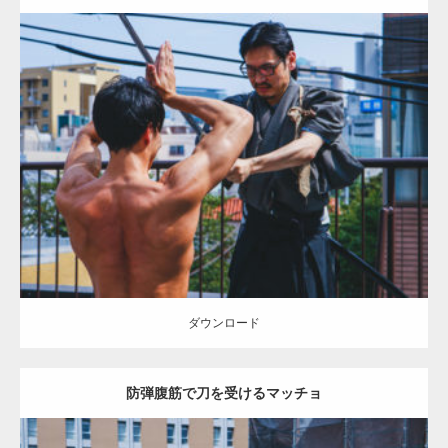
Update:
2021.07.8
Category:
茶会のマッチョ
その他
AKIHITO(細マッチョ)
背中
ダウンロード
【YouTube】マッチョフリー素材メンバーが
ギネス世界記録…
ダウンロード
防弾腹筋で刀を受けるマッチョ
【TV】TBS番組「ひるおび」にてマッスルプ
ラスが紹介されま…