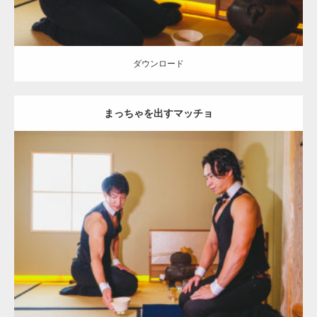
ダウンロード
まっちゃを出すマッチョ
Update:
2021.07.1
Category:
茶会のマッチョ
その他
AKIHITO(細マッチョ)
SOSUKE
上
腕三頭筋
肩
ダウンロード