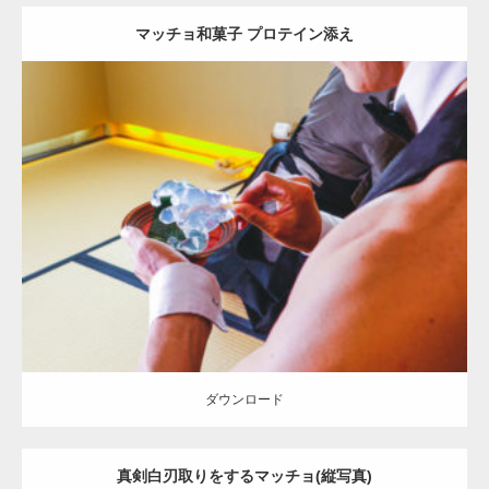
マッチョ和菓子 プロテイン添え
Update:
2021.07.7
Category:
茶会のマッチョ
その他
AKIHITO(細マッチョ)
ダウンロード
ダウンロード
真剣白刃取りをするマッチョ(縦写真)