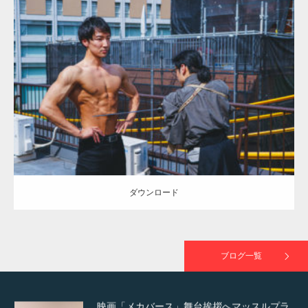
Update:
2021.07.9
TOKYO FMラジオ番組「ONE MORNING」
Category:
茶会のマッチョ
その他
AKIHITO(細マッチョ)
腹筋
で紹介さ…
ダウンロード
NHK「所さん！事件ですよ」に取材されまし
た（6/8放送）
ダウンロード
映画「黄金泥棒」へマッスルプラスメンバー
が出演
ブログ一覧
映画「メカバース」舞台挨拶へマッスルプラ