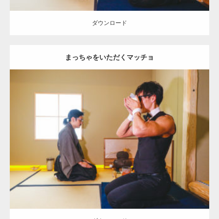
ダウンロード
まっちゃをいただくマッチョ
Update:
2021.07.1
Category:
茶会のマッチョ
その他
AKIHITO(細マッチョ)
上腕三頭筋
肩
ダウンロード