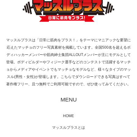
TOKYO FMラジオ番組「ONE MORNING」
で紹介さ…
マッスルプラスは「日常に筋肉をプラス！」をテーマにマニアックな要望に
応えたマッチョのフリー写真素材を掲載しています。全国500名を超えるボ
NHK「所さん！事件ですよ」に取材されまし
ディハッカーメンバーや筋肉紳士集団ALLOUTメンバーが主にモデルとして
た（6/8放送）
登場。ボディビルダーやフィジーク選手などのコンテストで活躍するマッチ
ョからメディアやイベントでもマッチョなモデルなど、様々なタイプのマッ
スル(男性・女性)が登場します。こちらでダウンロードできる写真はすべて
著作権フリー、且つ無料でご利用可能ですので、ぜひ使ってみてください。
映画「黄金泥棒」へマッスルプラスメンバー
が出演
MENU
HOME
映画「メカバース」舞台挨拶へマッスルプラ
マッスルプラスとは
スメンバーが出演（3…