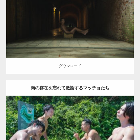
Category:
森のマッチョ
inori
AKIHITO(細マッチョ)
捨てマッチョ
ダウンロード
【YouTube】マッチョフリー素材メンバーが
ギネス世界記録…
ダウンロード
肉の存在を忘れて激論するマッチョたち
【TV】TBS番組「ひるおび」にてマッスルプ
ラスが紹介されま…
Update:
2021.07.8
TOKYO FMラジオ番組「ONE MORNING」
Category:
森のマッチョ
で紹介さ…