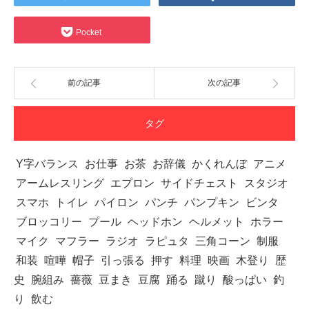
Pocket
前の記事
次の記事
タグ
Y字バランス
お仕事
お茶
お辞儀
かくれんぼ
アニメ
アームレスリング
エプロン
サイドチェスト
スタジオ
スマホ
トイレ
パイロン
パンチ
パンプキン
ビンタ
ブロッコリー
プール
ヘッドホン
ヘルメット
ホラー
マイク
マフラー
ラジオ
ラピュタ
三角コーン
制服
和装
喧嘩
帽子
引っ張る
押す
料理
映画
木登り
歴
史
腕組み
薔薇
豆まき
豆腐
踊る
蹴り
酸っぱい
釣
り
飲む