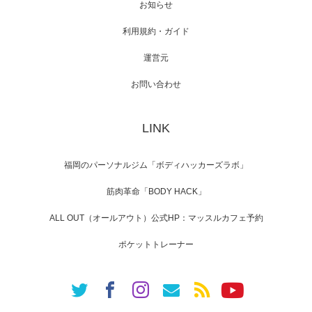
お知らせ
利用規約・ガイド
運営元
【TV】NHK BS「COOL JAPAN 」にてマッス
ルプ…
お問い合わせ
LINK
【WEB】「猫と焼き芋とマッチョ」の素材を
「ねとらぼ」さんに…
福岡のパーソナルジム「ボディハッカーズラボ」
筋肉革命「BODY HACK」
ALL OUT（オールアウト）公式HP：マッスルカフェ予約
ポケットトレーナー