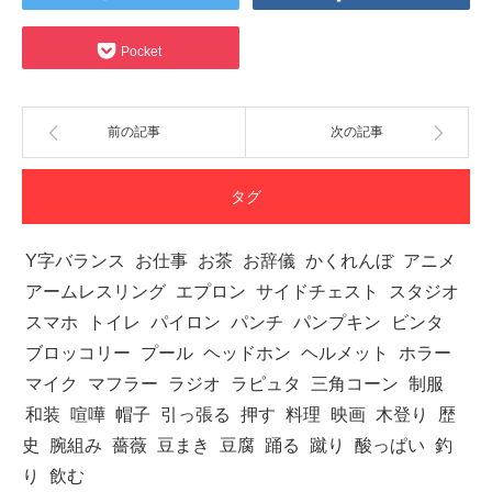
Pocket
前の記事
次の記事
タグ
Y字バランス
お仕事
お茶
お辞儀
かくれんぼ
アニメ
アームレスリング
エプロン
サイドチェスト
スタジオ
スマホ
トイレ
パイロン
パンチ
パンプキン
ビンタ
ブロッコリー
プール
ヘッドホン
ヘルメット
ホラー
マイク
マフラー
ラジオ
ラピュタ
三角コーン
制服
和装
喧嘩
帽子
引っ張る
押す
料理
映画
木登り
歴
史
腕組み
薔薇
豆まき
豆腐
踊る
蹴り
酸っぱい
釣
り
飲む