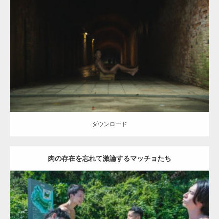
Update:
2021.07.6
Category:
森のマッチョ
inori
AKIHITO(細マッチョ)
捨てマッチョ
ダウンロード
ダウンロード
肉の存在を忘れて激論するマッチョたち
Update:
2021.07.8