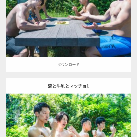
Category:
森のマッチョ
ダウンロード
【YouTube】マッチョフリー素材メンバーが
ギネス世界記録…
ダウンロード
森と牛乳とマッチョ1
【TV】TBS番組「ひるおび」にてマッスルプ
ラスが紹介されま…
Update:
2021.07.8
TOKYO FMラジオ番組「ONE MORNING」
Category:
森のマッチョ
で紹介さ…