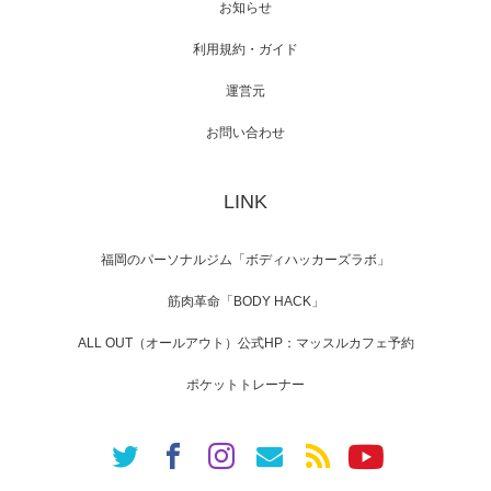
お知らせ
利用規約・ガイド
運営元
【TV】NHK BS「COOL JAPAN 」にてマッス
ルプ…
お問い合わせ
LINK
【WEB】「猫と焼き芋とマッチョ」の素材を
「ねとらぼ」さんに…
福岡のパーソナルジム「ボディハッカーズラボ」
筋肉革命「BODY HACK」
ALL OUT（オールアウト）公式HP：マッスルカフェ予約
ポケットトレーナー