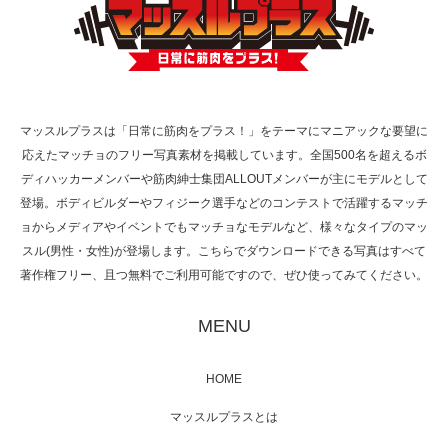
TOKYO FMラジオ番組「ONE MORNING」
で紹介さ…
マッスルプラスは「日常に筋肉をプラス！」をテーマにマニアックな要望に
応えたマッチョのフリー写真素材を掲載しています。全国500名を超えるボ
NHK「所さん！事件ですよ」に取材されまし
ディハッカーメンバーや筋肉紳士集団ALLOUTメンバーが主にモデルとして
た（6/8放送）
登場。ボディビルダーやフィジーク選手などのコンテストで活躍するマッチ
ョからメディアやイベントでもマッチョなモデルなど、様々なタイプのマッ
スル(男性・女性)が登場します。こちらでダウンロードできる写真はすべて
著作権フリー、且つ無料でご利用可能ですので、ぜひ使ってみてください。
映画「黄金泥棒」へマッスルプラスメンバー
が出演
MENU
HOME
映画「メカバース」舞台挨拶へマッスルプラ
マッスルプラスとは
スメンバーが出演（3…