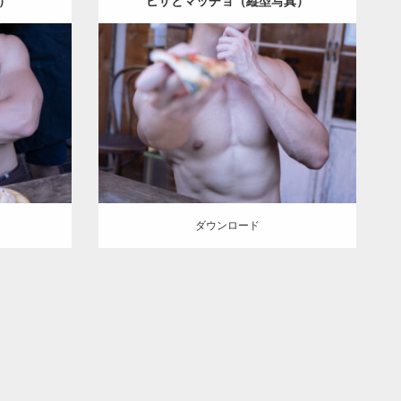
）
ピザとマッチョ（縦型写真）
Update:
2024.06.7
（方南町）
Category:
ピザ屋のマッチョ（方南町）
南町（東
kaichan
SOSUKE
大胸筋
方南町（東
京）
ダウンロード
ダウンロード