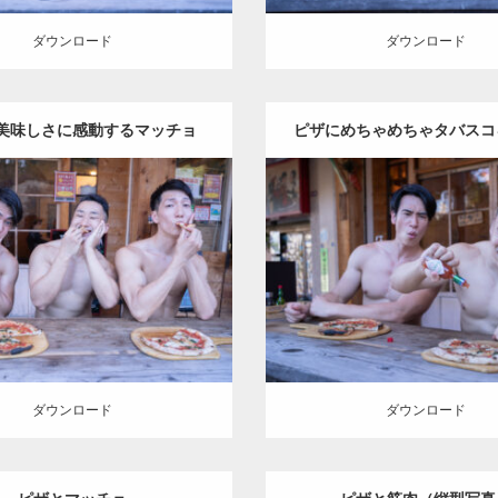
ダウンロード
ダウンロード
美味しさに感動するマッチョ
ピザにめちゃめちゃタバスコ
マッチョ
Update:
2024.06.7
Update:
2024.06.7
:
ピザ屋のマッチョ（方南町）
Category:
ピザ屋のマッチョ
han
AKIHITO(細マッチョ)
kaichan
SOSUKE
外資系筋
E
外資系筋肉
方南町（東京）
（東京）
ロード
ダウンロード
ダウンロード
ダウンロード