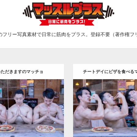
のフリー写真素材で日常に筋肉をプラス。登録不要（著作権フ
いただきますのマッチョ
チートデイにピザを食べる
Update:
2024.06.7
Update:
2024.06.20
:
ピザ屋のマッチョ（方南町）
Category:
ピザ屋のマッチョ
han
AKIHITO(細マッチョ)
kaichan
AKIHITO(細マ
E
外資系筋肉
大胸筋
肩
方南町
SOSUKE
外資系筋肉
肩
方
（東京）
京）
ロード
ダウンロード