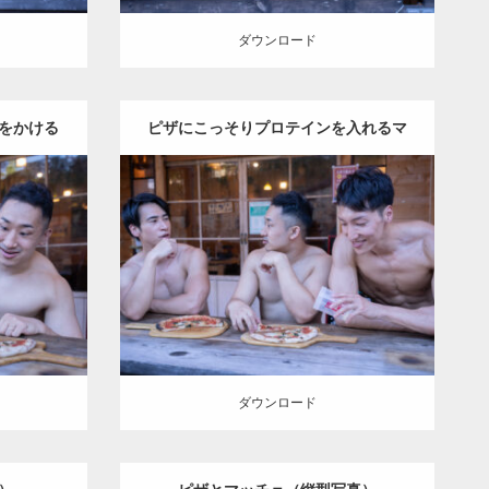
ダウンロード
をかける
ピザにこっそりプロテインを入れるマ
Update:
2025.12.31
ッチョ
Category:
ピザ屋のマッチョ（方南町）
（方南町）
kaichan
SOSUKE
外資系筋肉
肉
方南町
AKIHITO(細マッチョ)
こっそりプロテ
イン
方南町（東京）
ダウンロード
ダウンロード