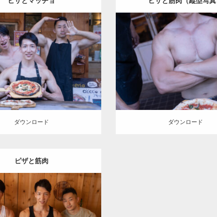
ピザとマッチョ
ピザと筋肉（縦型写真
Update:
2024.06.7
Update:
2024.06.20
:
ピザ屋のマッチョ（方南町）
Category:
ピザ屋のマッチョ
han
AKIHITO(細マッチョ)
kaichan
SOSUKE
大胸筋
方
E
外資系筋肉
方南町（東京）
京）
ロード
ダウンロード
ダウンロード
ダウンロード
ピザと筋肉
Update:
2024.06.20
:
ピザ屋のマッチョ（方南町）
han
AKIHITO(細マッチョ)