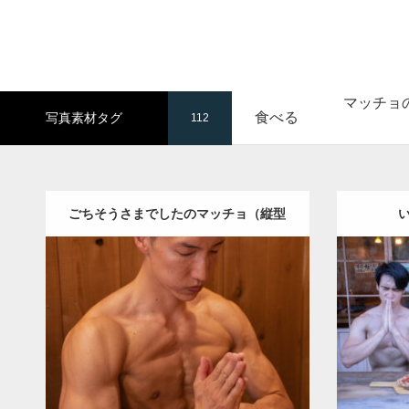
マッチョ
食べる
写真素材タグ
112
ごちそうさまでしたのマッチョ（縦型
写真）
Update:
2024.06.7
Category
Category:
ピザ屋のマッチョ（方南町）
kaic
kaichan
AKIHITO(細マッチョ)
大胸筋
SOSUK
肩
方南町（東京）
ダウンロード
ダウン