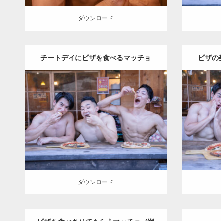
ダウンロード
チートデイにピザを食べるマッチョ
ピザの
Update:
2024.06.20
Category:
ピザ屋のマッチョ（方南町）
Category
kaichan
AKIHITO(細マッチョ)
kaic
SOSUKE
外資系筋肉
方南町（東京）
SOSUK
ダウンロード
ダウン
ダウンロード