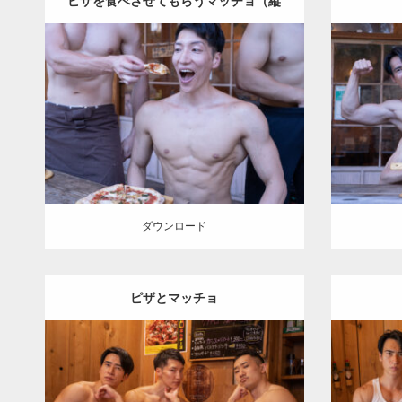
ピザを食べさせてもらうマッチョ（縦
Update:
2024.06.7
型写真）
Category:
ピザ屋のマッチョ（方南町）
Category
kaichan
SOSUKE
外資系筋肉
kaic
AKIHITO(細マッチョ)
腹筋
方南町（東
SOSUK
京）
ダウン
ダウンロード
ダウンロード
ピザとマッチョ
Update:
2024.06.7
Category:
ピザ屋のマッチョ（方南町）
Category
kaichan
AKIHITO(細マッチョ)
kaic