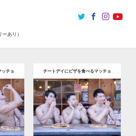
リーあり）
マッチョ
チートデイにピザを食べるマッチョ
Update:
2024.06.20
（方南町）
Category:
ピザ屋のマッチョ（方南町）
ッチョ)
kaichan
SOSUKE
外資系筋肉
南町（東
AKIHITO(細マッチョ)
方南町（東京）
ダウンロード