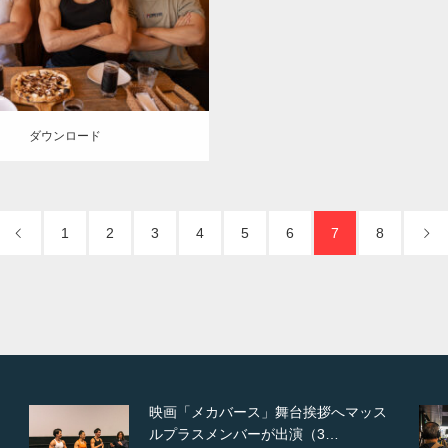
KE
外資系筋肉
肩
方南町（東
京）
ロード
ダウンロード
1
2
3
4
5
6
7
8
【TV】NHK BS「COOL JAPAN 」に
てマッスルプ…