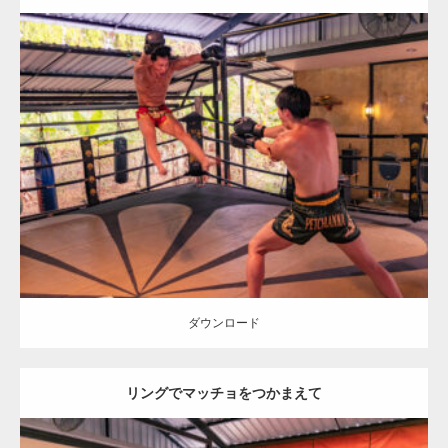
Update:
2023.09.8
Category:
ムエタイのマッチョ in チェンマイ(タイ)
オレンジの人
AKIHITO(細マッチョ)
SOSUKE
ぶっ飛ばされマッチョ
チェンマイ
(タイ)
ダウンロード
ダウンロード
リングでマッチョをつかまえて