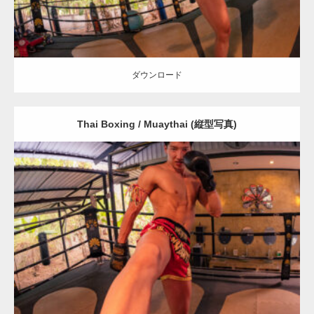
ダウンロード
Thai Boxing / Muaythai (縦型写真)
Update:
2023.09.8
Category:
ムエタイのマッチョ in チェンマイ(タイ)
オレンジの人
AKIHITO(細マッチョ)
チェンマイ(タイ)
ダウンロード