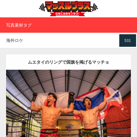
写真素材タグ
海外ロケ
531
ムエタイのリングで国旗を掲げるマッチョ
Update:
2023.09.8
Category:
ムエタイのマッチョ in チェンマイ(タイ)
オレンジの人
AKIHITO(細マッチョ)
SOSUKE
腹筋
チェンマイ(タイ)
ダウンロード