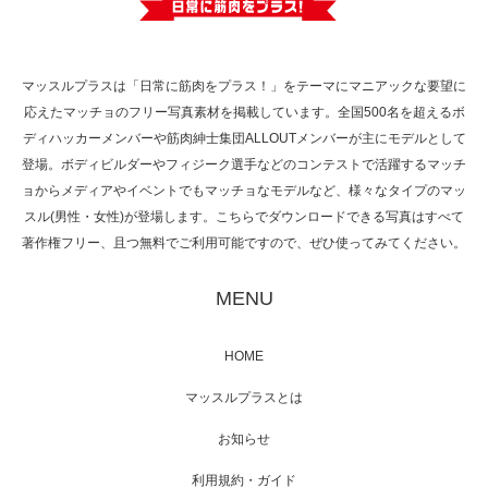
で紹介さ…
マッスルプラスは「日常に筋肉をプラス！」をテーマにマニアックな要望に
応えたマッチョのフリー写真素材を掲載しています。全国500名を超えるボ
NHK「所さん！事件ですよ」に取材されまし
ディハッカーメンバーや筋肉紳士集団ALLOUTメンバーが主にモデルとして
た（6/8放送）
登場。ボディビルダーやフィジーク選手などのコンテストで活躍するマッチ
ョからメディアやイベントでもマッチョなモデルなど、様々なタイプのマッ
スル(男性・女性)が登場します。こちらでダウンロードできる写真はすべて
著作権フリー、且つ無料でご利用可能ですので、ぜひ使ってみてください。
映画「黄金泥棒」へマッスルプラスメンバー
が出演
MENU
HOME
映画「メカバース」舞台挨拶へマッスルプラ
マッスルプラスとは
スメンバーが出演（3…
お知らせ
利用規約・ガイド