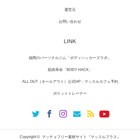
運営元
【TV】NHK BS「COOL JAPAN 」にてマッス
ルプ…
お問い合わせ
LINK
【WEB】「猫と焼き芋とマッチョ」の素材を
「ねとらぼ」さんに…
福岡のパーソナルジム「ボディハッカーズラボ」
筋肉革命「BODY HACK」
ALL OUT（オールアウト）公式HP：マッスルカフェ予約
ポケットトレーナー
Copyright ©
マッチョフリー素材サイト『マッスルプラス』