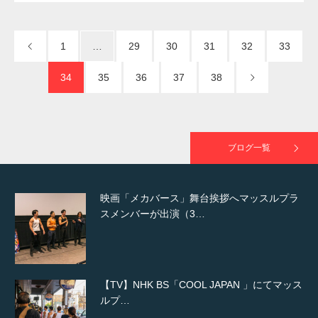
NHK「所さん！事件ですよ」に取材されまし
た（6/8放送）
1
…
29
30
31
32
33
34
35
36
37
38
映画「黄金泥棒」へマッスルプラスメンバー
が出演
ブログ一覧
映画「メカバース」舞台挨拶へマッスルプラ
スメンバーが出演（3…
【TV】NHK BS「COOL JAPAN 」にてマッス
ルプ…