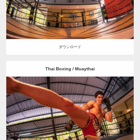
ダウンロード
ダウンロード
Thai Boxing / Muaythai
Update:
2023.09.8
Category:
ムエタイのマッチョ in チェンマイ(タイ)
オレンジの人
AKIHITO(細マッチョ)
チェンマイ(タイ)
ダウンロード