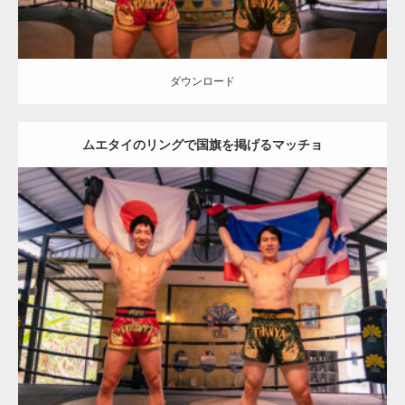
ダウンロード
ムエタイのリングで国旗を掲げるマッチョ
Update:
2023.09.8
Category:
ムエタイのマッチョ in チェンマイ(タイ)
オレンジの人
AKIHITO(細マッチョ)
SOSUKE
腹筋
チェンマイ(タイ)
ダウンロード