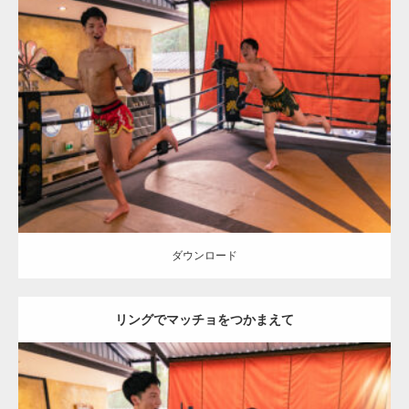
Update:
2023.09.8
Category:
ムエタイのマッチョ in チェンマイ(タイ)
オレンジの人
SOSUKE
AKIHITO(細マッチョ)
マッチョをつかまえて
チェンマイ
(タイ)
ダウンロード
ダウンロード
リングでマッチョをつかまえて