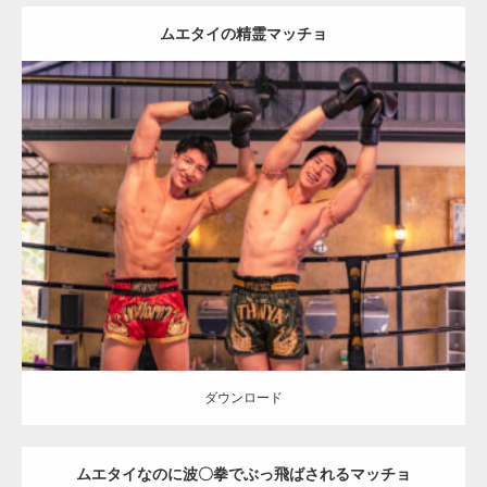
ムエタイの精霊マッチョ
Update:
2023.09.8
Category:
ムエタイのマッチョ in チェンマイ(タイ)
オレンジの人
AKIHITO(細マッチョ)
SOSUKE
チェンマイ(タイ)
ダウンロード
ダウンロード
ムエタイなのに波〇拳でぶっ飛ばされるマッチョ