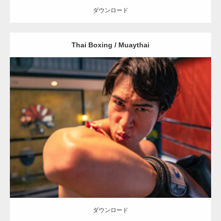
ダウンロード
Thai Boxing / Muaythai
【YouTube】マッチョフリー素材メンバーが
ギネス世界記録…
Update:
2023.09.8
Category:
ムエタイのマッチョ in チェンマイ(タイ)
オレンジの人
【TV】TBS番組「ひるおび」にてマッスルプ
SOSUKE
チェンマイ(タイ)
ラスが紹介されま…
ダウンロード
TOKYO FMラジオ番組「ONE MORNING」
で紹介さ…
ダウンロード