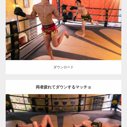
Update:
2023.09.8
Category:
ムエタイのマッチョ in チェンマイ(タイ)
オレンジの人
SOSUKE
AKIHITO(細マッチョ)
マッチョをつかまえて
チェンマイ
(タイ)
ダウンロード
ダウンロード
両者疲れてダウンするマッチョ
Update:
2023.09.8