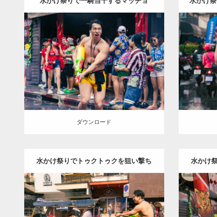
水かけ祭りで一騎当千するマッチョ
水かけ祭
Update:
2023.05.20
Category:
ソンクランのマッチョ in バ
Categor
ンコク(タイ)
オレンジの人
SOSUKE
バ
ンコク(タ
ンコク(タイ)
ダウンロード
ダウン
ダウンロード
水かけ祭りでトゥクトゥクを狙い撃ち
水かけ
するマッチョ
Update:
2023.05.20
Category:
ソンクランのマッチョ in バ
Categor
ンコク(タイ)
オレンジの人
SOSUKE
バ
ンコク(タ