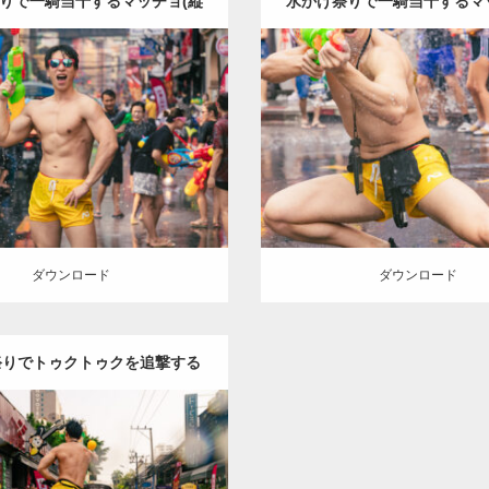
りで一騎当千するマッチョ(縦
水かけ祭りで一騎当千するマ
型写真)
型写真)
Update:
2023.05.20
Update:
2023.05.20
y:
ソンクランのマッチョ in バ
Category:
ソンクランのマッチョ
イ)
オレンジの人
SOSUKE
大
ンコク(タイ)
オレンジの人
S
胸筋
バンコク(タイ)
ンコク(タイ)
ロード
ダウンロード
ダウンロード
ダウンロード
祭りでトゥクトゥクを追撃する
マッチョ
Update:
2023.05.20
y:
ソンクランのマッチョ in バ
イ)
オレンジの人
SOSUKE
背