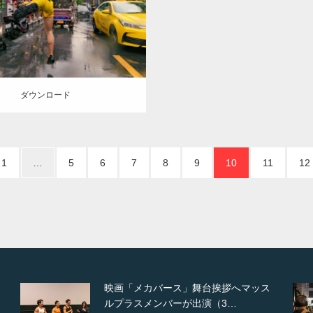
中
バンコク(タイ)
ロード
ダウンロード
1
…
5
6
7
8
9
10
11
12
【TV】NHK BS「COOL JAPAN 」に
てマッスルプ…