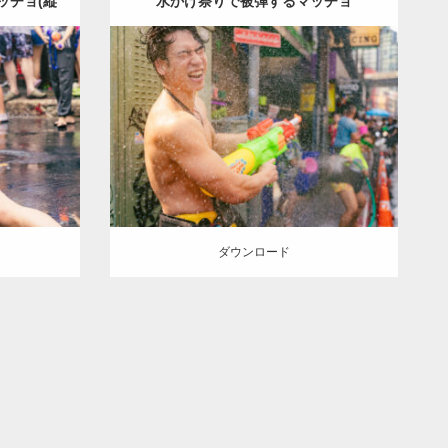
ッチョ(縦
水かけ祭りで被弾するマッチョ
Update:
2023.05.20
 in バ
Category:
ソンクランのマッチョ in バ
OSUKE
バ
ンコク(タイ)
オレンジの人
SOSUKE
大
胸筋
バンコク(タイ)
ダウンロード
ダウンロード