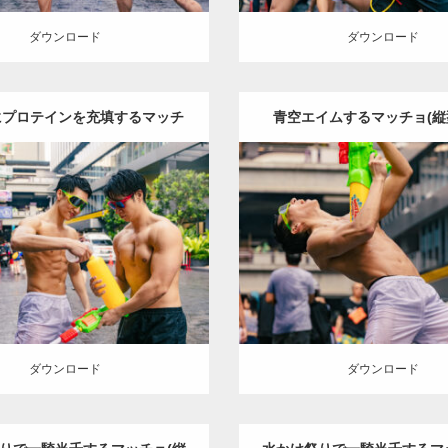
ダウンロード
ダウンロード
にプロテインを充填するマッチ
青空エイムするマッチョ(縦
Update:
2023.05.20
ョ
Update:
2023.05.20
y:
ソンクランのマッチョ in バ
Category:
ソンクランのマッチョ
イ)
オレンジの人
AKIHITO(細
ンコク(タイ)
オレンジの人
A
)
SOSUKE
大胸筋
肩
腹筋
バ
マッチョ)
バンコク(タ
ンコク(タイ)
ダウンロード
ロード
ダウンロード
ダウンロード