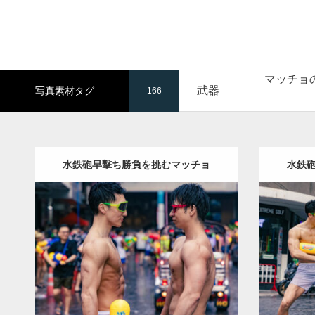
マッチョ
武器
写真素材タグ
166
水鉄砲早撃ち勝負を挑むマッチョ
水鉄
Update:
2023.05.20
Category:
ソンクランのマッチョ in バ
Categor
ンコク(タイ)
オレンジの人
AKIHITO(細
ンコク(タ
マッチョ)
SOSUKE
上腕三頭筋
肩
腹筋
マッチョ
闘うマッチョ
バンコク(タイ)
ダウンロード
ダウン