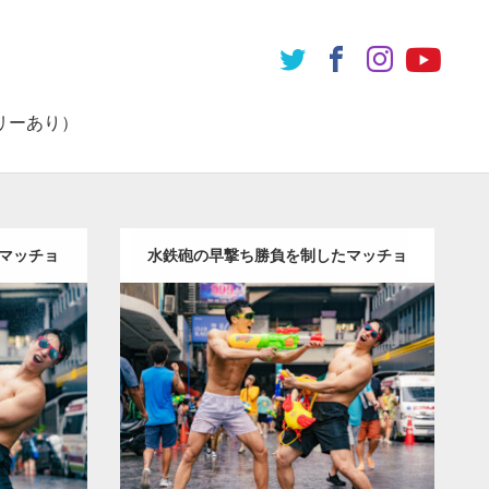
リーあり）
マッチョ
水鉄砲の早撃ち勝負を制したマッチョ
Update:
2023.05.20
 in バ
Category:
ソンクランのマッチョ in バ
KIHITO(細
ンコク(タイ)
オレンジの人
AKIHITO(細
闘うマッチ
マッチョ)
SOSUKE
闘うマッチョ
バン
コク(タイ)
ダウンロード