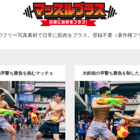
のフリー写真素材で日常に筋肉をプラス。登録不要（著作権フ
砲早撃ち勝負を挑むマッチョ
水鉄砲の早撃ち勝負を制した
Update:
2023.05.20
Update:
2023.05.20
y:
ソンクランのマッチョ in バ
Category:
ソンクランのマッチョ
イ)
オレンジの人
AKIHITO(細
ンコク(タイ)
オレンジの人
A
)
SOSUKE
上腕三頭筋
肩
闘う
マッチョ)
SOSUKE
腹筋
肩
マッチョ
バンコク(タイ)
ョ
バンコク(タイ)
ロード
ダウンロード