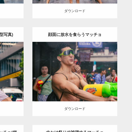
ダウンロード
型写真)
顔面に放水を食らうマッチョ
Update:
2023.05.20
Category:
ソンクランのマッチョ in バ
 in バ
ンコク(タイ)
オレンジの人
AKIHITO(細
KIHITO(細
マッチョ)
上腕三頭筋
肩
バンコク(タ
イ)
イ)
ダウンロード
ダウンロード