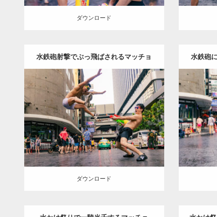
ダウンロード
水鉄砲射撃でぶっ飛ばされるマッチョ
水鉄砲
Update:
2023.05.20
Category:
ソンクランのマッチョ in バ
Categor
ンコク(タイ)
オレンジの人
AKIHITO(細
ンコク(タ
マッチョ)
SOSUKE
ぶっ飛ばされマッ
マッチョ
チョ
バンコク(タイ)
ダウンロード
ダウン
ダウンロード