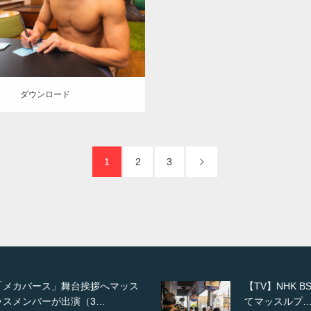
KIHITO(細マッチョ)
大胸筋
ロード
ダウンロード
1
2
3
【TV】NHK BS「COOL JAPAN 」に
てマッスルプ…