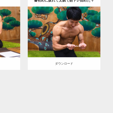
書初めに疲れて文鎮で筋トレ始めたマ
ッチョ(アームカール)
Update:
2022.01.23
Category:
年末年始のマッチョ
オレンジ
オレンジ
の人
AKIHITO(細マッチョ)
上腕二頭筋
腹筋
肩
肩
ダウンロード
ダウンロード