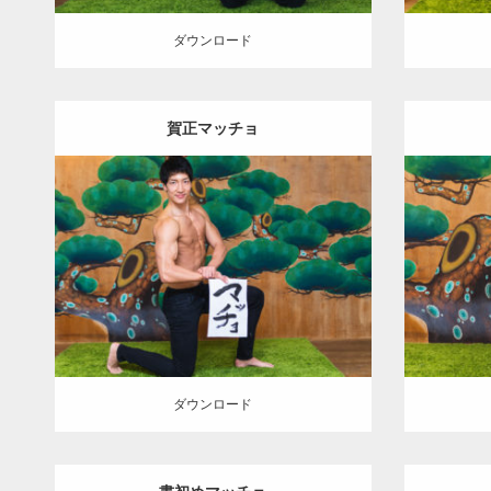
ダウンロード
賀正マッチョ
Update:
2022.01.23
Category:
年末年始のマッチョ
オレンジ
Category
の人
AKIHITO(細マッチョ)
上腕三頭筋
の人
肩
ダウン
ダウンロード
ダウンロード