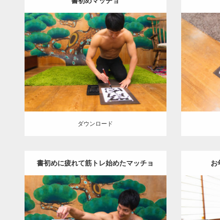
書初めマッチョ
Update:
2022.01.23
Category:
年末年始のマッチョ
オレンジ
Category
の人
AKIHITO(細マッチョ)
の人
ダウンロード
ダウン
ダウンロード
書初めに疲れて筋トレ始めたマッチョ
お
(サイドレイズ)
Update:
2022.01.23
Category:
年末年始のマッチョ
オレンジ
Category