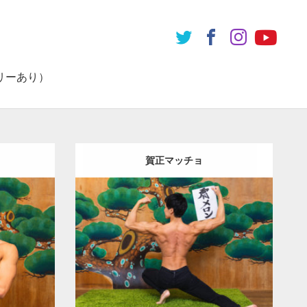
リーあり）
賀正マッチョ
Update:
2022.01.23
オレンジ
Category:
年末年始のマッチョ
オレンジ
ョ)
の人
AKIHITO(細マッチョ)
背中
肩
ダウンロード