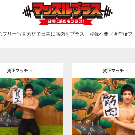
のフリー写真素材で日常に筋肉をプラス。登録不要（著作権フ
賀正マッチョ
賀正マッチョ
Update:
2022.01.23
Update:
2022.01.23
:
年末年始のマッチョ
オレンジ
Category:
年末年始のマッチョ
人
AKIHITO(細マッチョ)
の人
AKIHITO(細マッチ
ロード
ダウンロード