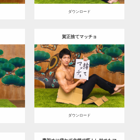
ダウンロード
賀正捨てマッチョ
Update:
2022.01.23
Category:
年末年始のマッチョ
オレンジ
オレンジ
の人
AKIHITO(細マッチョ)
上腕三頭筋
)
腹筋
肩
捨てマッチョ
ダウンロード
ダウンロード