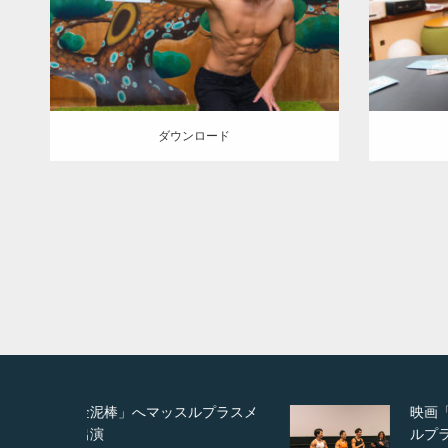
の人
AKIHITO(細マッチョ)
腹筋
の人
A
ダウンロード
ダウン
ダウンロード
プラスメ
映画「メカバース」舞台挨拶へマッス
ルプラスメンバーが出演（3…