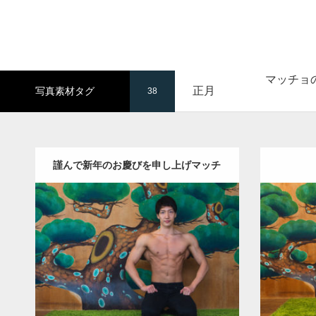
マッチョ
正月
写真素材タグ
38
謹んで新年のお慶びを申し上げマッチ
ョ
Update:
2022.01.23
Category:
年末年始のマッチョ
オレンジ
Category
の人
AKIHITO(細マッチョ)
腹筋
の
ダウンロード
ダウン