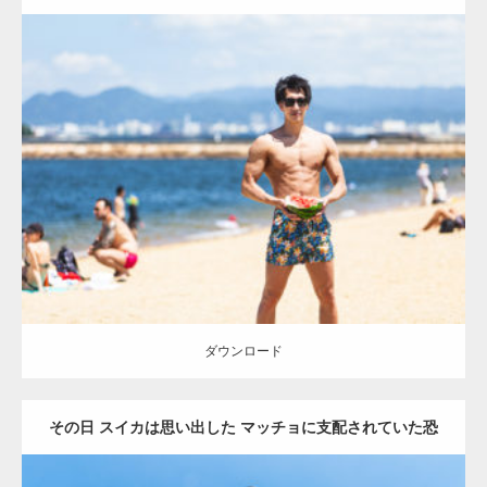
Update:
2021.07.8
Category:
海のマッチョ
オレンジの人
AKIHITO(細マッチョ)
肩
腹筋
大胸筋
ダウンロード
ダウンロード
その日 スイカは思い出した マッチョに支配されていた恐
怖を1(縦写真)