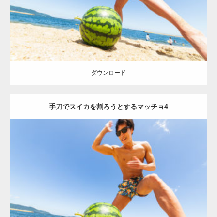
ダウンロード
ダウンロード
手刀でスイカを割ろうとするマッチョ4
Update:
2021.07.8
Category:
海のマッチョ
オレンジの人
AKIHITO(細マッチョ)
上腕三
頭筋
腹筋
手刀マッチョ
ダウンロード