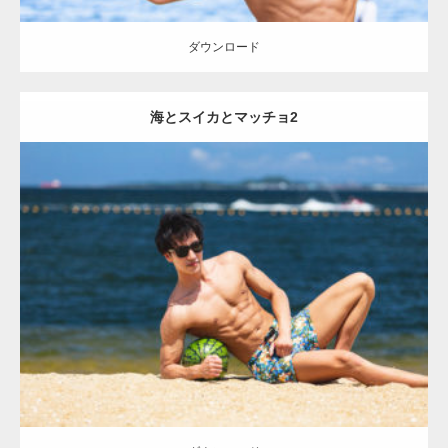
ダウンロード
海とスイカとマッチョ2
Update:
2021.07.8
Category:
海のマッチョ
オレンジの人
AKIHITO(細マッチョ)
大胸筋
肩
腹筋
ダウンロード