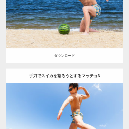
Category:
海のマッチョ
オレンジの人
AKIHITO(細マッチョ)
腹筋
手
刀マッチョ
ダウンロード
ダウンロード
手刀でスイカを割ろうとするマッチョ3
Update:
2021.07.8
Category:
海のマッチョ
オレンジの人
AKIHITO(細マッチョ)
上腕三
頭筋
背中
手刀マッチョ