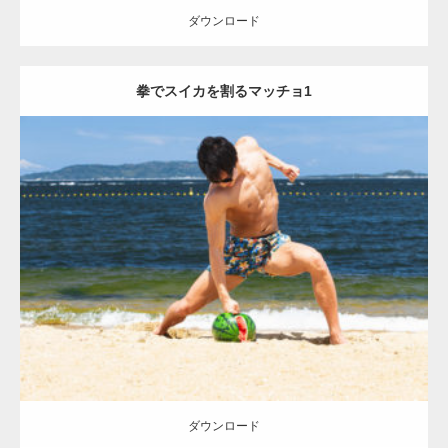
ダウンロード
【YouTube】マッチョフリー素材メンバーが
拳でスイカを割るマッチョ1
ギネス世界記録…
【TV】TBS番組「ひるおび」にてマッスルプ
Update:
2021.07.8
ラスが紹介されま…
Category:
海のマッチョ
オレンジの人
AKIHITO(細マッチョ)
脚
肩
ダウンロード
TOKYO FMラジオ番組「ONE MORNING」
で紹介さ…
ダウンロード
NHK「所さん！事件ですよ」に取材されまし