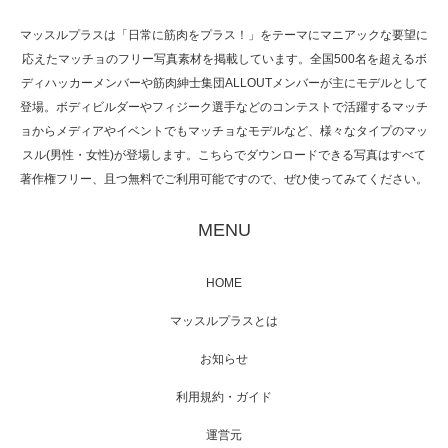
マッスルプラスは「日常に筋肉をプラス！」をテーマにマニアックな要望に
応えたマッチョのフリー写真素材を掲載しています。全国500名を超えるボ
NHK「所さん！事件ですよ」に取材されまし
ディハッカーメンバーや筋肉紳士集団ALLOUTメンバーが主にモデルとして
た（6/8放送）
登場。ボディビルダーやフィジーク選手などのコンテストで活躍するマッチ
ョからメディアやイベントでもマッチョなモデルなど、様々なタイプのマッ
スル(男性・女性)が登場します。こちらでダウンロードできる写真はすべて
著作権フリー、且つ無料でご利用可能ですので、ぜひ使ってみてください。
映画「黄金泥棒」へマッスルプラスメンバー
が出演
MENU
HOME
映画「メカバース」舞台挨拶へマッスルプラ
マッスルプラスとは
スメンバーが出演（3…
お知らせ
利用規約・ガイド
運営元
【TV】NHK BS「COOL JAPAN 」にてマッス