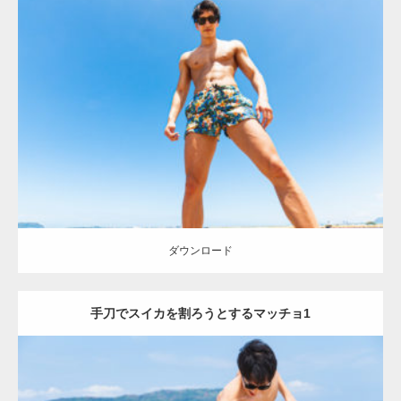
Update:
2021.07.1
Category:
海のマッチョ
オレンジの人
AKIHITO(細マッチョ)
腹筋
脚
ダウンロード
ダウンロード
手刀でスイカを割ろうとするマッチョ1