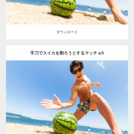
ダウンロード
手刀でスイカを割ろうとするマッチョ5
Update:
2021.07.8
Category:
海のマッチョ
オレンジの人
AKIHITO(細マッチョ)
腹筋
手
刀マッチョ
ダウンロード