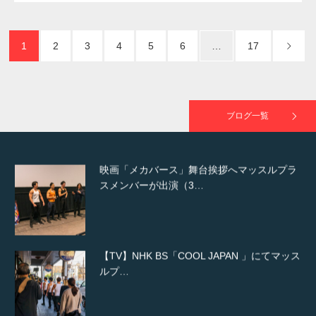
た（6/8放送）
1
2
3
4
5
6
…
17
映画「黄金泥棒」へマッスルプラスメンバー
が出演
ブログ一覧
映画「メカバース」舞台挨拶へマッスルプラ
スメンバーが出演（3…
【TV】NHK BS「COOL JAPAN 」にてマッス
ルプ…