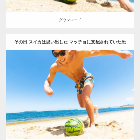
ダウンロード
その日 スイカは思い出した マッチョに支配されていた恐
怖を2
Update:
2021.07.1
Category:
海のマッチョ
オレンジの人
AKIHITO(細マッチョ)
腹筋
闘
うマッチョ
ダウンロード