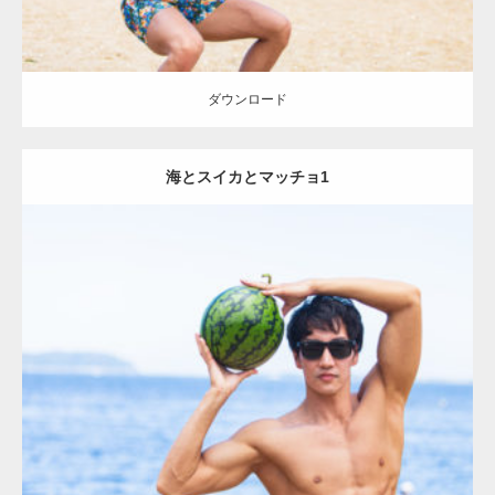
ダウンロード
海とスイカとマッチョ1
Update:
2021.07.8
Category:
海のマッチョ
オレンジの人
AKIHITO(細マッチョ)
大胸筋
上腕二頭筋
ダウンロード