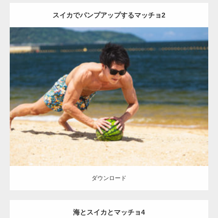
スイカでパンプアップするマッチョ2
Update:
2021.07.6
Category:
海のマッチョ
オレンジの人
AKIHITO(細マッチョ)
肩
血管
上腕三頭筋
ダウンロード
ダウンロード
海とスイカとマッチョ4