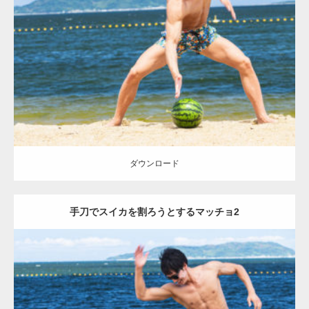
Update:
2021.07.8
Category:
海のマッチョ
オレンジの人
AKIHITO(細マッチョ)
肩
脚
上
腕二頭筋
上腕三頭筋
手刀マッチョ
ダウンロード
ダウンロード
手刀でスイカを割ろうとするマッチョ2
Update:
2021.07.8