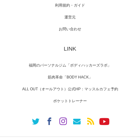
利用規約・ガイド
運営元
映画「メカバース」舞台挨拶へマッスルプラ
スメンバーが出演（3…
お問い合わせ
LINK
【TV】NHK BS「COOL JAPAN 」にてマッス
ルプ…
福岡のパーソナルジム「ボディハッカーズラボ」
筋肉革命「BODY HACK」
ALL OUT（オールアウト）公式HP：マッスルカフェ予約
【WEB】「猫と焼き芋とマッチョ」の素材を
「ねとらぼ」さんに…
ポケットトレーナー