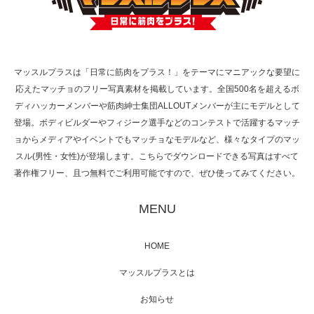
【TV】TBS番組「ひるおび」にてマッスルプ
ラスが紹介されま…
マッスルプラスは「日常に筋肉をプラス！」をテーマにマニアックな要望に
応えたマッチョのフリー写真素材を掲載しています。全国500名を超えるボ
TOKYO FMラジオ番組「ONE MORNING」
ディハッカーメンバーや筋肉紳士集団ALLOUTメンバーが主にモデルとして
で紹介さ…
登場。ボディビルダーやフィジーク選手などのコンテストで活躍するマッチ
ョからメディアやイベントでもマッチョなモデルなど、様々なタイプのマッ
スル(男性・女性)が登場します。こちらでダウンロードできる写真はすべて
著作権フリー、且つ無料でご利用可能ですので、ぜひ使ってみてください。
NHK「所さん！事件ですよ」に取材されまし
た（6/8放送）
MENU
HOME
映画「黄金泥棒」へマッスルプラスメンバー
マッスルプラスとは
が出演
お知らせ