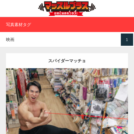
写真素材タグ
映画
1
スパイダーマッチョ
【YouTube】マッチョフリー素材メンバーが
ギネス世界記録…
Update:
2024.06.25
Category:
手芸屋さんのマッチョ（方南町）
オレンジの人
SOSUKE
ぶっ飛ばされマッチョ
方南町（東京）
【TV】TBS番組「ひるおび」にてマッスルプ
ラスが紹介されま…
ダウンロード