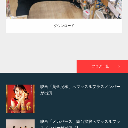
TOKYO FMラジオ番組「ONE MORNING」
で紹介さ…
ダウンロード
NHK「所さん！事件ですよ」に取材されまし
た（6/8放送）
ブログ一覧
映画「黄金泥棒」へマッスルプラスメンバー
が出演
映画「メカバース」舞台挨拶へマッスルプラ
スメンバーが出演（3…