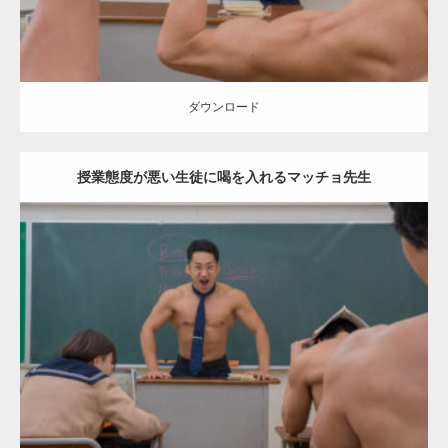
ダウンロード
授業態度が悪い生徒に喝を入れるマッチョ先生
Update:
2021.07.8
Category:
学校のマッチョ
kaichan
AKIHITO(細マッチョ)
SOSUKE
外
資系筋肉
Kaori
ダウンロード