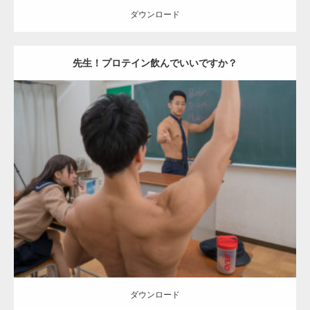
ダウンロード
先生！プロテイン飲んでいいですか？
【YouTube】マッチョフリー素材メンバーが
ギネス世界記録…
Update:
2021.07.7
Category:
学校のマッチョ
kaichan
外資系筋肉
Kaori
AKIHITO(細マッ
チョ)
背中
肩
【TV】TBS番組「ひるおび」にてマッスルプ
ダウンロード
ラスが紹介されま…
TOKYO FMラジオ番組「ONE MORNING」
で紹介さ…
ダウンロード