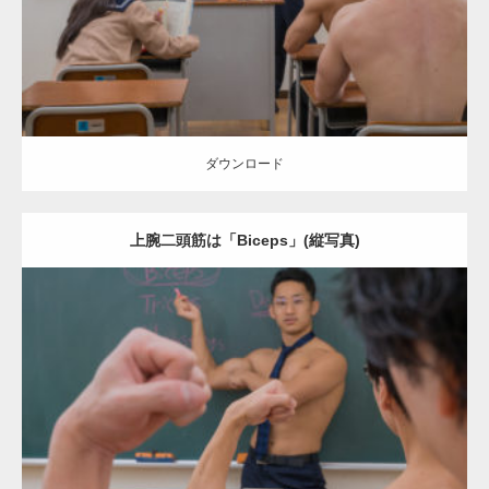
ダウンロード
ダウンロード
上腕二頭筋は「Biceps」(縦写真)
Update:
2021.07.7
Category:
学校のマッチョ
kaichan
AKIHITO(細マッチョ)
SOSUKE
外
資系筋肉
上腕二頭筋
肩
ダウンロード