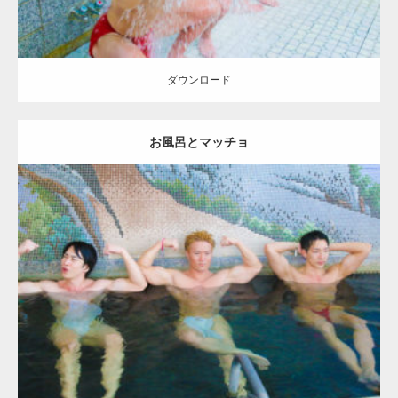
ダウンロード
お風呂とマッチョ
Update:
2023.02.11
Category:
筋肉銭湯
その他
AKIHITO(細マッチョ)
SOSUKE
YOSHI
上
腕二頭筋
葛飾 (東京)
ダウンロード