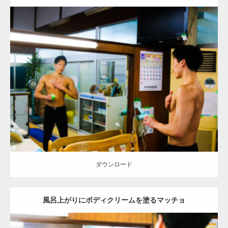
Update:
2023.02.11
Category:
筋肉銭湯
その他
AKIHITO(細マッチョ)
大胸筋
腹筋
葛飾
(東京)
ダウンロード
ダウンロード
風呂上がりにボディクリームを塗るマッチョ