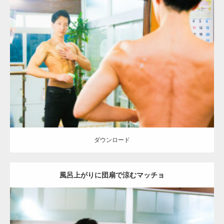
Update:
2023.02.11
Category:
筋肉銭湯
葛飾 (東京)
ダウンロード
ダウンロード
風呂上がりに団扇で涼むマッチョ