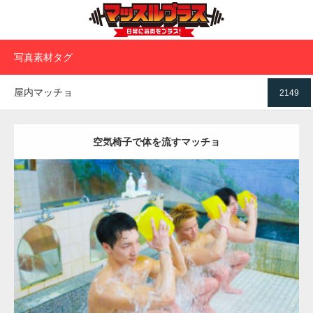
写真素材タグ
屋内マッチョ
2149
空気椅子で体を流すマッチョ
Update:
2023.02.11
Category:
筋肉銭湯
葛飾 (東京)
ダウンロード