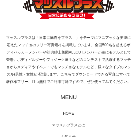
TOKYO FMラジオ番組「ONE MORNING」
で紹介さ…
マッスルプラスは「日常に筋肉をプラス！」をテーマにマニアックな要望に
応えたマッチョのフリー写真素材を掲載しています。全国500名を超えるボ
NHK「所さん！事件ですよ」に取材されまし
ディハッカーメンバーや筋肉紳士集団ALLOUTメンバーが主にモデルとして
た（6/8放送）
登場。ボディビルダーやフィジーク選手などのコンテストで活躍するマッチ
ョからメディアやイベントでもマッチョなモデルなど、様々なタイプのマッ
スル(男性・女性)が登場します。こちらでダウンロードできる写真はすべて
著作権フリー、且つ無料でご利用可能ですので、ぜひ使ってみてください。
映画「黄金泥棒」へマッスルプラスメンバー
が出演
MENU
HOME
映画「メカバース」舞台挨拶へマッスルプラ
マッスルプラスとは
スメンバーが出演（3…
お知らせ