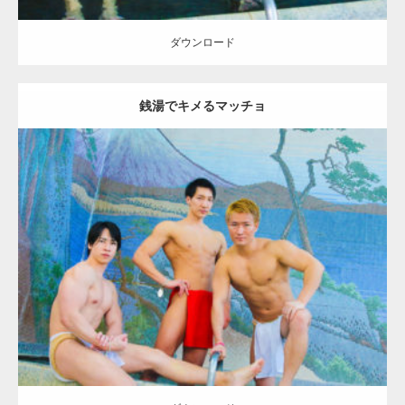
ダウンロード
銭湯でキメるマッチョ
Update:
2023.02.11
Category:
筋肉銭湯
その他
AKIHITO(細マッチョ)
SOSUKE
YOSHI
大
胸筋
肩
腹筋
葛飾 (東京)
ダウンロード