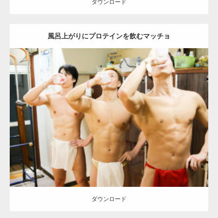
ダウンロード
風呂上がりにプロテインを飲むマッチョ
Update:
2023.02.11
Category:
筋肉銭湯
その他
AKIHITO(細マッチョ)
SOSUKE
YOSHI
腹
筋
葛飾 (東京)
ダウンロード
ダウンロード