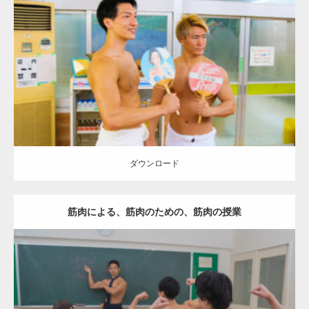
Update:
2023.02.11
Category:
筋肉銭湯
その他
YOSHI
AKIHITO(細マッチョ)
上腕三頭筋
肩
葛飾 (東京)
ダウンロード
ダウンロード
筋肉による、筋肉のための、筋肉の授業
Update:
2021.07.8