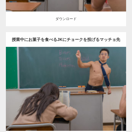
ダウンロード
授業中にお菓子を食べるJKにチョークを投げるマッチョ先
生
Update:
2021.07.8
Category:
学校のマッチョ
kaichan
外資系筋肉
Kaori
ダウンロード