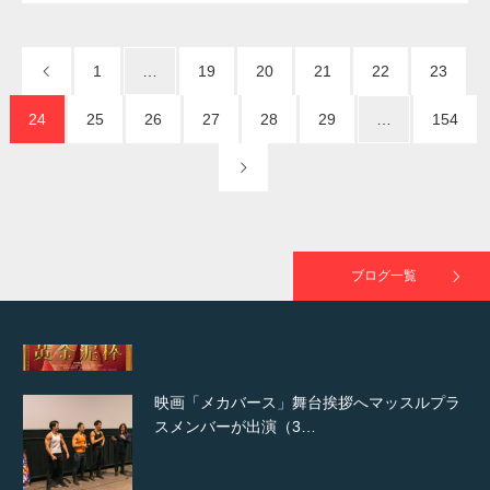
1
…
19
20
21
22
23
NHK「所さん！事件ですよ」に取材されまし
た（6/8放送）
24
25
26
27
28
29
…
154
映画「黄金泥棒」へマッスルプラスメンバー
が出演
ブログ一覧
映画「メカバース」舞台挨拶へマッスルプラ
スメンバーが出演（3…
【TV】NHK BS「COOL JAPAN 」にてマッス