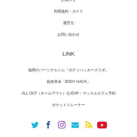
利用規約・ガイド
運営元
【TV】NHK BS「COOL JAPAN 」にてマッス
ルプ…
お問い合わせ
LINK
【WEB】「猫と焼き芋とマッチョ」の素材を
「ねとらぼ」さんに…
福岡のパーソナルジム「ボディハッカーズラボ」
筋肉革命「BODY HACK」
ALL OUT（オールアウト）公式HP：マッスルカフェ予約
ポケットトレーナー