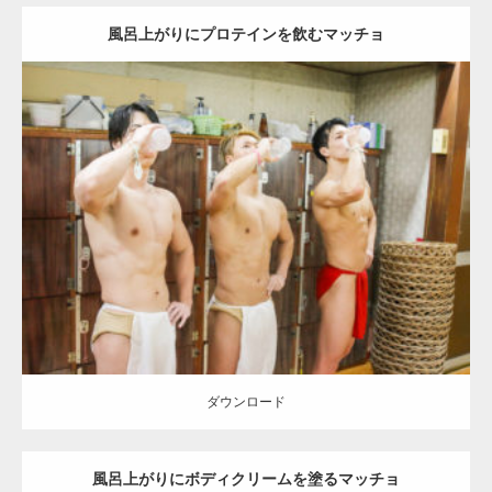
風呂上がりにプロテインを飲むマッチョ
Update:
2023.02.11
Category:
筋肉銭湯
その他
AKIHITO(細マッチョ)
SOSUKE
YOSHI
腹
筋
葛飾 (東京)
ダウンロード
ダウンロード
風呂上がりにボディクリームを塗るマッチョ