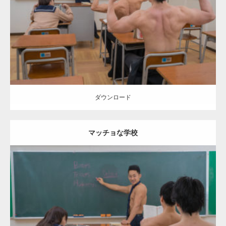
Category:
学校のマッチョ
kaichan
AKIHITO(細マッチョ)
SOSUKE
外
資系筋肉
Kaori
背中
ダウンロード
ダウンロード
マッチョな学校
Update:
2021.03.16
Category:
学校のマッチョ
kaichan
AKIHITO(細マッチョ)
SOSUKE
外
資系筋肉
Kaori