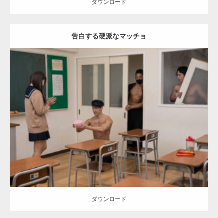
ダウンロード
告白する硬派なマッチョ
Update:
2022.01.28
Category:
バレンタインのマッチョ(学校)
kaichan
AKIHITO(細マッチ
ョ)
SOSUKE
外資系筋肉
Kaori
ダウンロード
ダウンロード