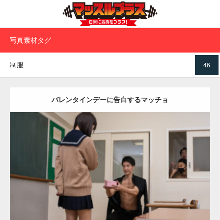
写真素材タグ
制服
46
バレンタインデーに告白するマッチョ
Update:
2022.01.28
Category:
バレンタインのマッチョ(学校)
kaichan
SOSUKE
外資系筋
肉
Kaori
AKIHITO(細マッチョ)
ダウンロード