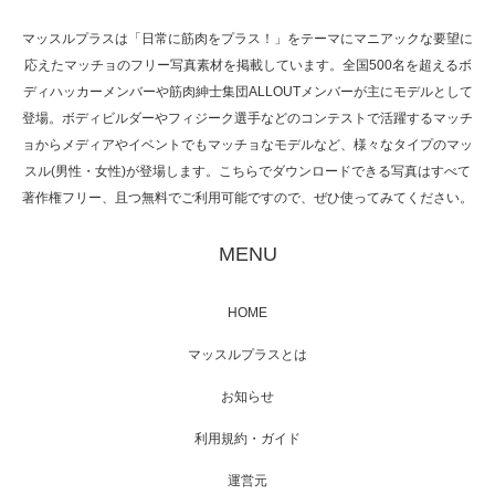
マッスルプラスは「日常に筋肉をプラス！」をテーマにマニアックな要望に
応えたマッチョのフリー写真素材を掲載しています。全国500名を超えるボ
NHK「所さん！事件ですよ」に取材されまし
ディハッカーメンバーや筋肉紳士集団ALLOUTメンバーが主にモデルとして
た（6/8放送）
登場。ボディビルダーやフィジーク選手などのコンテストで活躍するマッチ
ョからメディアやイベントでもマッチョなモデルなど、様々なタイプのマッ
スル(男性・女性)が登場します。こちらでダウンロードできる写真はすべて
著作権フリー、且つ無料でご利用可能ですので、ぜひ使ってみてください。
映画「黄金泥棒」へマッスルプラスメンバー
が出演
MENU
HOME
映画「メカバース」舞台挨拶へマッスルプラ
マッスルプラスとは
スメンバーが出演（3…
お知らせ
利用規約・ガイド
運営元
【TV】NHK BS「COOL JAPAN 」にてマッス