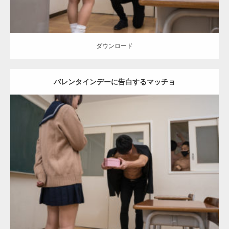
ダウンロード
バレンタインデーに告白するマッチョ
Update:
2022.01.28
Category:
バレンタインのマッチョ(学校)
kaichan
AKIHITO(細マッチ
ョ)
SOSUKE
外資系筋肉
Kaori
ダウンロード