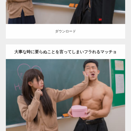
ダウンロード
大事な時に要らぬことを言ってしまいフラれるマッチョ
Update:
2022.01.28
Category:
バレンタインのマッチョ(学校)
kaichan
外資系筋肉
Kaori
殴られマッチョ
ダウンロード