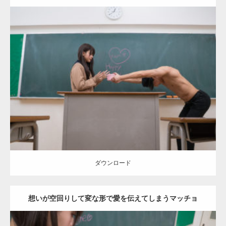
Update:
2022.01.28
Category:
バレンタインのマッチョ(学校)
kaichan
AKIHITO(細マッチ
ョ)
Kaori
ダウンロード
ダウンロード
想いが空回りして変な形で愛を伝えてしまうマッチョ