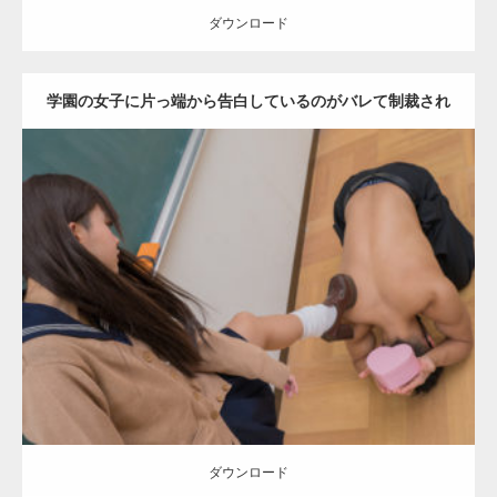
ダウンロード
【YouTube】マッチョフリー素材メンバーが
学園の女子に片っ端から告白しているのがバレて制裁され
ギネス世界記録…
るマッチョ
【TV】TBS番組「ひるおび」にてマッスルプ
Update:
2022.01.28
ラスが紹介されま…
Category:
バレンタインのマッチョ(学校)
kaichan
外資系筋肉
Kaori
ダウンロード
TOKYO FMラジオ番組「ONE MORNING」
で紹介さ…
ダウンロード
NHK「所さん！事件ですよ」に取材されまし