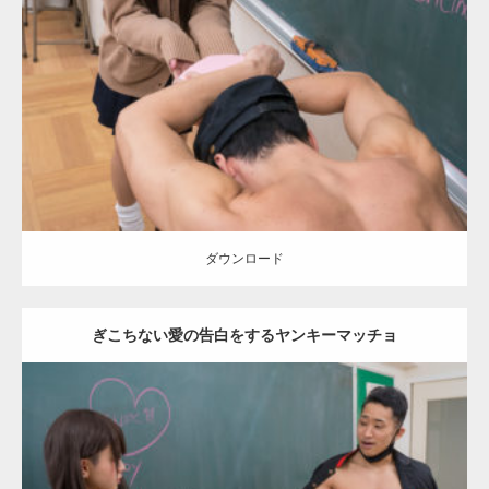
Update:
2022.01.28
Category:
バレンタインのマッチョ(学校)
kaichan
AKIHITO(細マッチ
ョ)
Kaori
背中
肩
ダウンロード
ダウンロード
ぎこちない愛の告白をするヤンキーマッチョ
Update:
2022.01.28