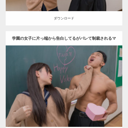
ダウンロード
学園の女子に片っ端から告白してるがバレて制裁されるマ
ッチョ
Update:
2022.01.28
Category:
バレンタインのマッチョ(学校)
kaichan
外資系筋肉
Kaori
殴られマッチョ
ダウンロード