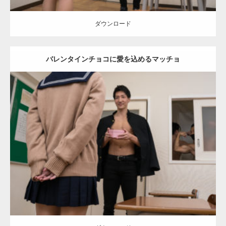
ダウンロード
バレンタインチョコに愛を込めるマッチョ
Update:
2022.01.28
Category:
バレンタインのマッチョ(学校)
kaichan
AKIHITO(細マッチ
ョ)
SOSUKE
外資系筋肉
Kaori
ダウンロード