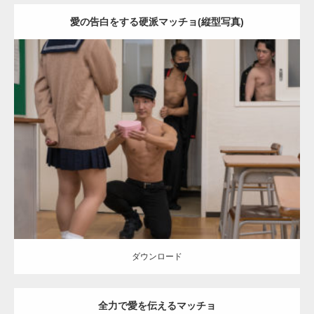
愛の告白をする硬派マッチョ(縦型写真)
Update:
2022.01.28
Category:
バレンタインのマッチョ(学校)
kaichan
AKIHITO(細マッチ
ョ)
SOSUKE
外資系筋肉
Kaori
ダウンロード
ダウンロード
全力で愛を伝えるマッチョ