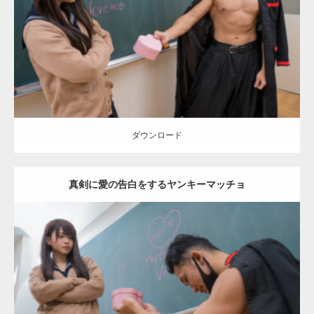
Category:
バレンタインのマッチョ(学校)
kaichan
外資系筋肉
Kaori
ダウンロード
ダウンロード
真剣に愛の告白をするヤンキーマッチョ
Update:
2022.01.28
Category:
バレンタインのマッチョ(学校)
kaichan
外資系筋肉
Kaori