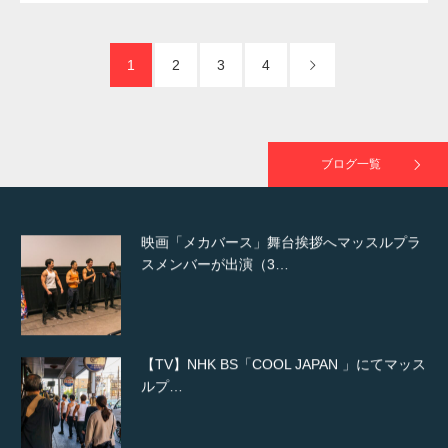
た（6/8放送）
1
2
3
4
映画「黄金泥棒」へマッスルプラスメンバー
が出演
ブログ一覧
映画「メカバース」舞台挨拶へマッスルプラ
スメンバーが出演（3…
【TV】NHK BS「COOL JAPAN 」にてマッス
ルプ…