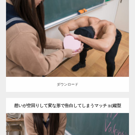
Update:
2022.01.28
Category:
バレンタインのマッチョ(学校)
kaichan
AKIHITO(細マッチ
ョ)
Kaori
肩
ダウンロード
ダウンロード
想いが空回りして変な形で告白してしまうマッチョ(縦型
写真)