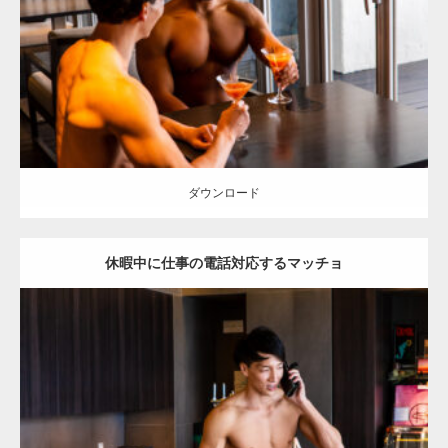
Category:
ホテルのマッチョ
オレンジの人
AKIHITO(細マッチョ)
TOSHI(大胸筋)
大胸筋
宗像 (福岡)
ダウンロード
ダウンロード
休暇中に仕事の電話対応するマッチョ
Update:
2023.02.11
Category:
ホテルのマッチョ
オレンジの人
AKIHITO(細マッチョ)
TOSHI(大胸筋)
宗像 (福岡)