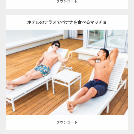
ダウンロード
ホテルのテラスでバナナを食べるマッチョ
Update:
2023.02.11
Category:
ホテルのマッチョ
オレンジの人
TOSHI(大胸筋)
AKIHITO(細マッチョ)
宗像 (福岡)
ダウンロード
ダウンロード