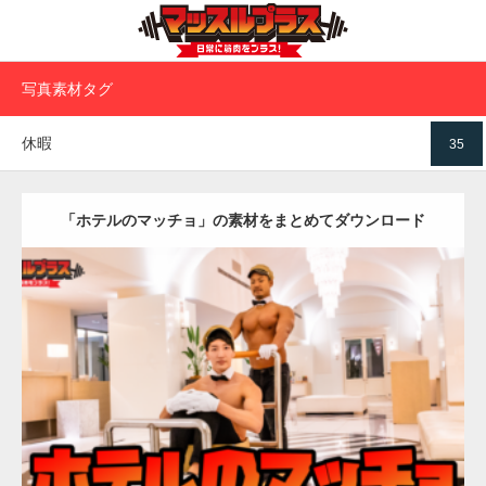
写真素材タグ
休暇
35
「ホテルのマッチョ」の素材をまとめてダウンロード
Update:
2023.02.11
Category:
ホテルのマッチョ
オレンジの人
TOSHI(大胸筋)
AKIHITO(細マッチョ)
宗像 (福岡)
ダウンロード