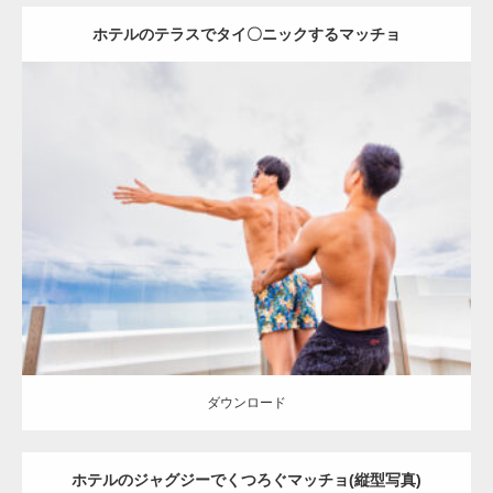
ホテルのテラスでタイ〇ニックするマッチョ
Update:
2023.02.11
Category:
ホテルのマッチョ
オレンジの人
AKIHITO(細マッチョ)
TOSHI(大胸筋)
背中
宗像 (福岡)
ダウンロード
ダウンロード
ホテルのジャグジーでくつろぐマッチョ(縦型写真)