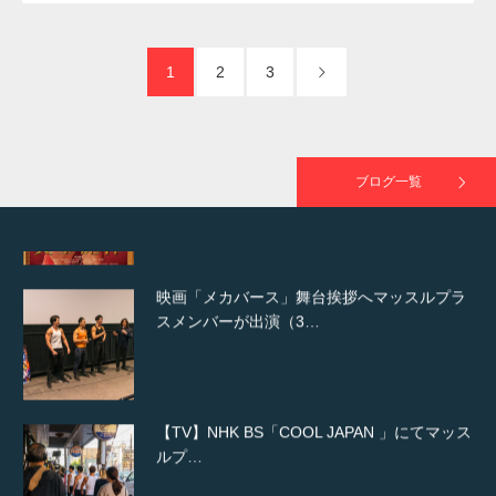
た（6/8放送）
1
2
3
映画「黄金泥棒」へマッスルプラスメンバー
が出演
ブログ一覧
映画「メカバース」舞台挨拶へマッスルプラ
スメンバーが出演（3…
【TV】NHK BS「COOL JAPAN 」にてマッス
ルプ…