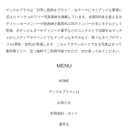
マッスルプラスは「日常に筋肉をプラス！」をテーマにマニアックな要望に
応えたマッチョのフリー写真素材を掲載しています。全国500名を超えるボ
NHK「所さん！事件ですよ」に取材されまし
ディハッカーメンバーや筋肉紳士集団ALLOUTメンバーが主にモデルとして
た（6/8放送）
登場。ボディビルダーやフィジーク選手などのコンテストで活躍するマッチ
ョからメディアやイベントでもマッチョなモデルなど、様々なタイプのマッ
スル(男性・女性)が登場します。こちらでダウンロードできる写真はすべて
著作権フリー、且つ無料でご利用可能ですので、ぜひ使ってみてください。
映画「黄金泥棒」へマッスルプラスメンバー
が出演
MENU
HOME
映画「メカバース」舞台挨拶へマッスルプラ
マッスルプラスとは
スメンバーが出演（3…
お知らせ
利用規約・ガイド
運営元
【TV】NHK BS「COOL JAPAN 」にてマッス