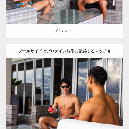
ダウンロード
プールサイドでプロテイン片手に談笑するマッチョ
Update:
2023.02.11
Category:
ホテルのマッチョ
オレンジの人
AKIHITO(細マッチョ)
TOSHI(大胸筋)
腹筋
宗像 (福岡)
ダウンロード