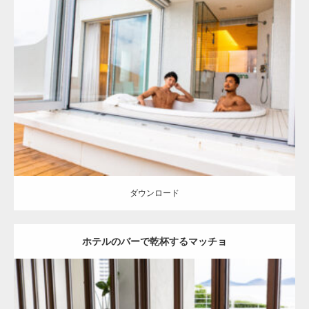
Update:
2023.02.11
Category:
ホテルのマッチョ
オレンジの人
AKIHITO(細マッチョ)
TOSHI(大胸筋)
宗像 (福岡)
ダウンロード
ダウンロード
ホテルのバーで乾杯するマッチョ