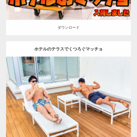
ダウンロード
ホテルのテラスでくつろぐマッチョ
Update:
2023.02.11
Category:
ホテルのマッチョ
オレンジの人
AKIHITO(細マッチョ)
TOSHI(大胸筋)
背中
宗像 (福岡)
ダウンロード