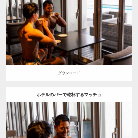
Update:
2023.02.11
Category:
ホテルのマッチョ
オレンジの人
AKIHITO(細マッチョ)
TOSHI(大胸筋)
宗像 (福岡)
ダウンロード
ダウンロード
ホテルのバーで乾杯するマッチョ
Update:
2023.02.11