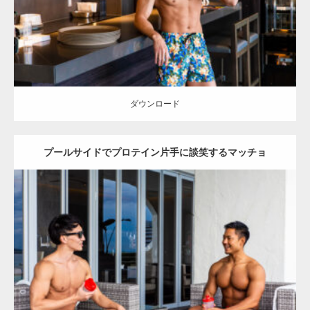
ダウンロード
ダウンロード
プールサイドでプロテイン片手に談笑するマッチョ
Update:
2023.02.11
Category:
ホテルのマッチョ
オレンジの人
AKIHITO(細マッチョ)
TOSHI(大胸筋)
大胸筋
宗像 (福岡)
ダウンロード