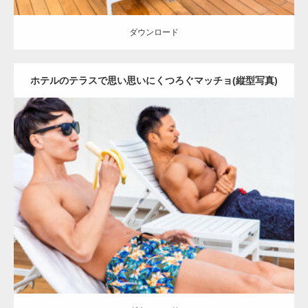
ダウンロード
ホテルのテラスで思い思いにくつろぐマッチョ(縦型写真)
Update:
2023.02.11
Category:
ホテルのマッチョ
オレンジの人
AKIHITO(細マッチョ)
TOSHI(大胸筋)
大胸筋
肩
宗像 (福岡)
ダウンロード