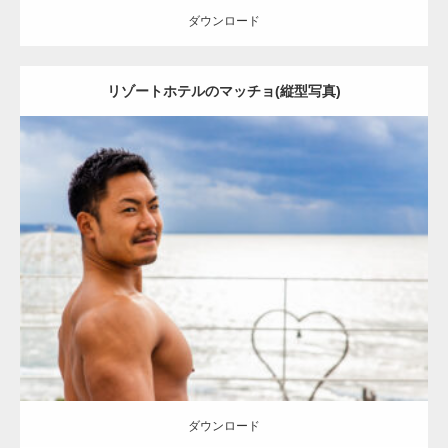
ダウンロード
【YouTube】マッチョフリー素材メンバーが
リゾートホテルのマッチョ(縦型写真)
ギネス世界記録…
【TV】TBS番組「ひるおび」にてマッスルプ
Update:
2023.02.11
ラスが紹介されま…
Category:
ホテルのマッチョ
オレンジの人
TOSHI(大胸筋)
肩
上腕三
頭筋
宗像 (福岡)
ダウンロード
TOKYO FMラジオ番組「ONE MORNING」
で紹介さ…
ダウンロード
NHK「所さん！事件ですよ」に取材されまし