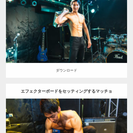
Update:
2023.02.11
Category:
ロックなマッチョ
オレンジの人
AKIHITO(細マッチョ)
腹
筋
天神 (福岡)
ダウンロード
ダウンロード
エフェクターボードをセッティングするマッチョ
Update:
2023.02.11