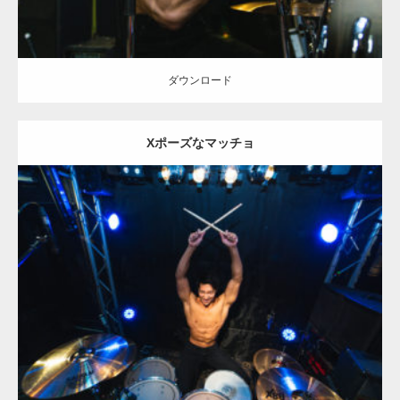
ダウンロード
Xポーズなマッチョ
Update:
2023.02.11
Category:
ロックなマッチョ
オレンジの人
AKIHITO(細マッチョ)
腹
筋
天神 (福岡)
ダウンロード