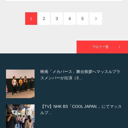
た（6/8放送）
1
2
3
4
5
映画「黄金泥棒」へマッスルプラスメンバー
が出演
ブログ一覧
映画「メカバース」舞台挨拶へマッスルプラ
スメンバーが出演（3…
【TV】NHK BS「COOL JAPAN 」にてマッス
ルプ…