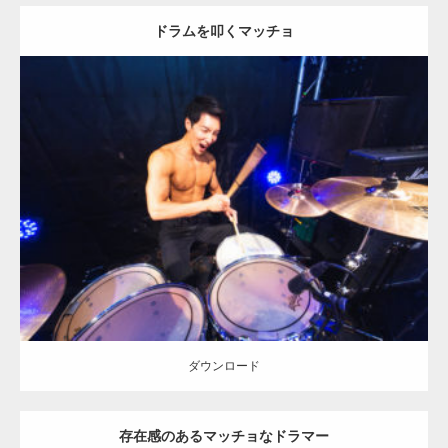
ドラムを叩くマッチョ
Update:
2023.02.11
Category:
ロックなマッチョ
オレンジの人
AKIHITO(細マッチョ)
大
胸筋
肩
天神 (福岡)
ダウンロード
ダウンロード
存在感のあるマッチョなドラマー