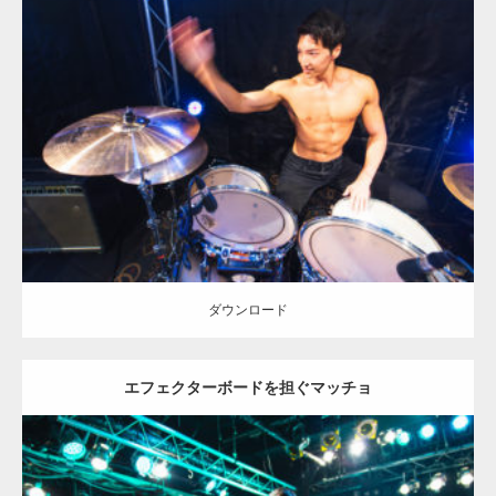
Update:
2023.02.11
Category:
ロックなマッチョ
オレンジの人
AKIHITO(細マッチョ)
手
刀マッチョ
天神 (福岡)
ダウンロード
ダウンロード
エフェクターボードを担ぐマッチョ