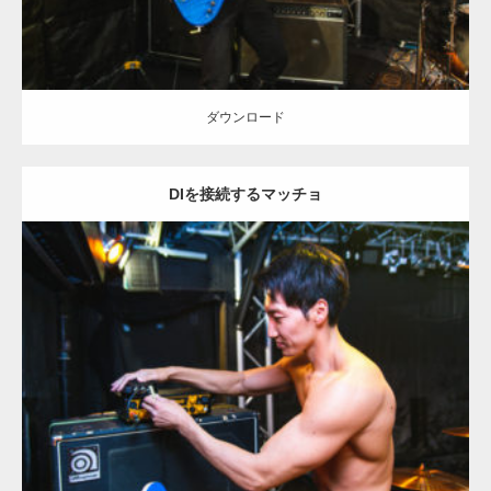
ダウンロード
DIを接続するマッチョ
Update:
2023.02.11
Category:
ロックなマッチョ
オレンジの人
AKIHITO(細マッチョ)
背
中
肩
天神 (福岡)
ダウンロード