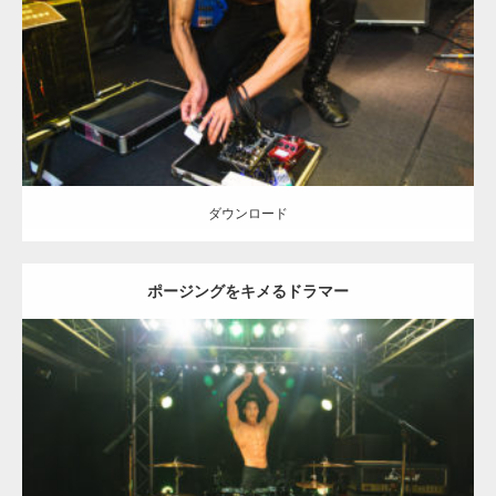
Category:
ロックなマッチョ
オレンジの人
AKIHITO(細マッチョ)
上
腕二頭筋
肩
天神 (福岡)
ダウンロード
ダウンロード
ポージングをキメるドラマー
Update:
2023.02.11
Category:
ロックなマッチョ
オレンジの人
AKIHITO(細マッチョ)
腹
筋
天神 (福岡)