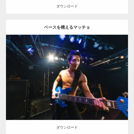
ダウンロード
【YouTube】マッチョフリー素材メンバーが
ベースを構えるマッチョ
ギネス世界記録…
【TV】TBS番組「ひるおび」にてマッスルプ
Update:
2023.02.11
ラスが紹介されま…
Category:
ロックなマッチョ
オレンジの人
AKIHITO(細マッチョ)
腹
筋
天神 (福岡)
ダウンロード
TOKYO FMラジオ番組「ONE MORNING」
で紹介さ…
ダウンロード
NHK「所さん！事件ですよ」に取材されまし