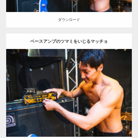
ダウンロード
ベースアンプのツマミをいじるマッチョ
Update:
2023.02.11
Category:
ロックなマッチョ
オレンジの人
AKIHITO(細マッチョ)
肩
天神 (福岡)
ダウンロード