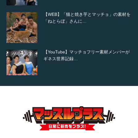
【WEB】「猫と焼き芋とマッチョ」の素材を
「ねとらぼ」さんに…
【YouTube】マッチョフリー素材メンバーが
ギネス世界記録…
【TV】TBS番組「ひるおび」にてマッスルプ
ラスが紹介されま…
TOKYO FMラジオ番組「ONE MORNING」
で紹介さ…