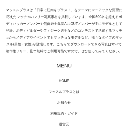
マッスルプラスは「日常に筋肉をプラス！」をテーマにマニアックな要望に
応えたマッチョのフリー写真素材を掲載しています。全国500名を超えるボ
NHK「所さん！事件ですよ」に取材されまし
ディハッカーメンバーや筋肉紳士集団ALLOUTメンバーが主にモデルとして
た（6/8放送）
登場。ボディビルダーやフィジーク選手などのコンテストで活躍するマッチ
ョからメディアやイベントでもマッチョなモデルなど、様々なタイプのマッ
スル(男性・女性)が登場します。こちらでダウンロードできる写真はすべて
著作権フリー、且つ無料でご利用可能ですので、ぜひ使ってみてください。
映画「黄金泥棒」へマッスルプラスメンバー
が出演
MENU
HOME
映画「メカバース」舞台挨拶へマッスルプラ
マッスルプラスとは
スメンバーが出演（3…
お知らせ
利用規約・ガイド
運営元
【TV】NHK BS「COOL JAPAN 」にてマッス