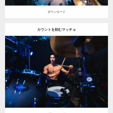
ダウンロード
カウントを刻むマッチョ
Update:
2023.02.11
Category:
ロックなマッチョ
オレンジの人
AKIHITO(細マッチョ)
大
胸筋
天神 (福岡)
ダウンロード