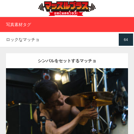
写真素材タグ
ロックなマッチョ
64
シンバルをセットするマッチョ
Update:
2023.02.11
Category:
ロックなマッチョ
オレンジの人
AKIHITO(細マッチョ)
天
神 (福岡)
ダウンロード