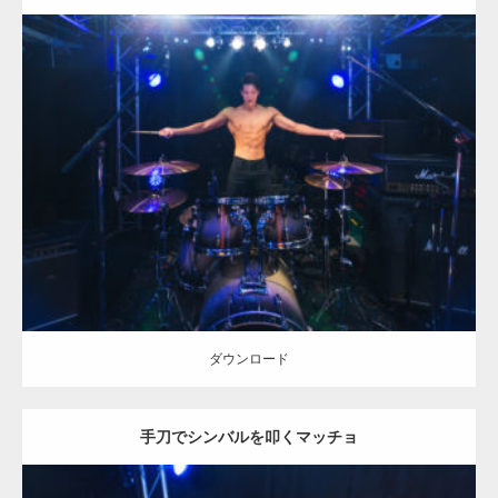
Update:
2023.02.11
Category:
ロックなマッチョ
オレンジの人
AKIHITO(細マッチョ)
天
神 (福岡)
ダウンロード
ダウンロード
手刀でシンバルを叩くマッチョ