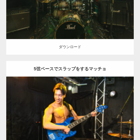
ダウンロード
ダウンロード
5弦ベースでスラップをするマッチョ
Update:
2023.02.11
Category:
ロックなマッチョ
オレンジの人
AKIHITO(細マッチョ)
大
胸筋
上腕三頭筋
肩
天神 (福岡)
ダウンロード