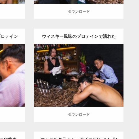
ダウンロード
プロテイン
ウィスキー風味のプロテインで潰れた
マッチョ
Update:
2023.09.6
Category:
バーのマッチョ
オレンジの人
チョ
SOSUKE
外資系筋肉
ダウンロード
ダウンロード