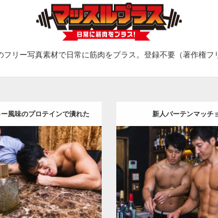
のフリー写真素材で日常に筋肉をプラス。登録不要（著作権フ
キー風味のプロテインで潰れた
新人バーテンマッチ
マッチョ
Update:
2023.09.6
Update:
2021.07.8
:
バーのマッチョ
オレンジの人
Category:
バーのマッ
外資系筋肉
ダウンロード
ロード