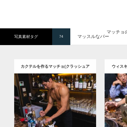
マッチョ
マッスルなバー
写真素材タグ
74
カクテルを作るマッチョ(クラッシュア
ウィス
イス)
Update:
2021.07.1
Category:
バーのマッチョ
オレンジの人
Category
AKIHITO(細マッチョ)
肩
ダウンロード
ダウン