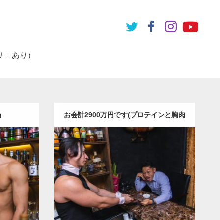
リーあり）
ョ
お会計2900万円です(プロテインと胸肉
のソテー頼んだだけ)
Update:
2023.02.6
チョ
Category:
バーのマッチョ
ダウンロード