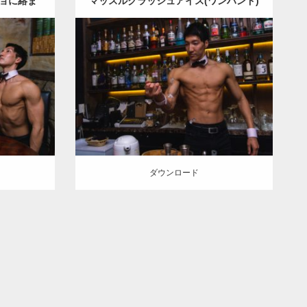
ョに絡ま
マッスルクラッシュアイス(ワンハンド)
チョ
Update:
2021.07.6
IHITO(細
筋
殴られ
Category:
バーのマッチョ
ダウンロード
ダウンロード