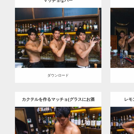
マッチョなバー
Update:
2021.07.6
Category:
バーのマッチョ
Ca
ダウンロード
ダウン
ダウンロード
カクテルを作るマッチョ(グラスにお酒
レモ
を注ぐ)
Update:
2021.07.1
Categor
Category:
バーのマッチョ