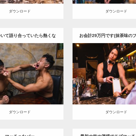
ダウンロード
ダウンロード
ついて語り合っていたら熱くな
お会計29万円です(抹茶味の
り過ぎたマッチョ
1杯飲んだだけ)
Update:
2021.07.8
Update:
2021.06.30
y:
バーのマッチョ
外資系筋肉
Category:
バーのマッ
肩
殴られマッチョ
ダウンロード
ロード
ダウンロード
ダウンロード