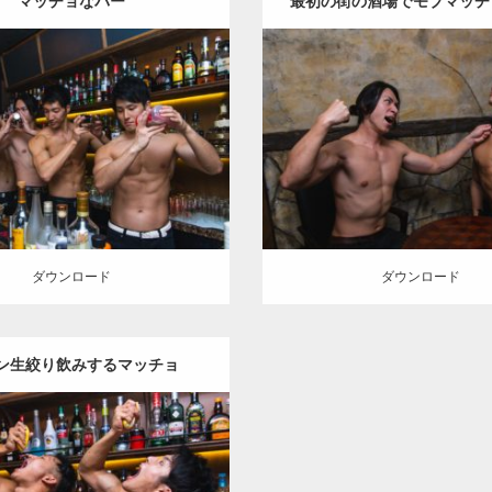
マッチョなバー
最初の街の酒場でモブマッチ
れる駆け出し冒険者マッ
Update:
2021.07.8
Update:
2021.07.6
Category:
バーのマッチョ
AK
tegory:
バーのマッチョ
マッチョ)
SOSUKE
腹筋
大胸
マッチョ
ロード
ダウンロード
ダウンロード
ダウンロード
ン生絞り飲みするマッチョ
Update:
2023.09.10
y:
バーのマッチョ
外資系筋肉