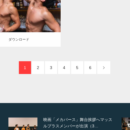
大胸筋
ロード
ダウンロード
1
2
3
4
5
6
【TV】NHK BS「COOL JAPAN 」に
てマッスルプ…