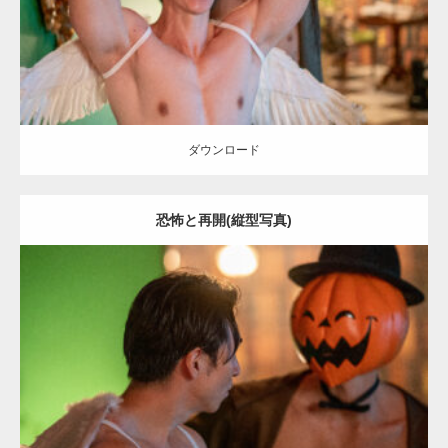
ダウンロード
ダウンロード
恐怖と再開(縦型写真)
Update:
2023.02.11
Category:
ハロウィンのマッチョ
その他
SOSUKE
AKIHITO(細マッチ
ョ)
大胸筋
腹筋
姫路 (兵庫)
ダウンロード