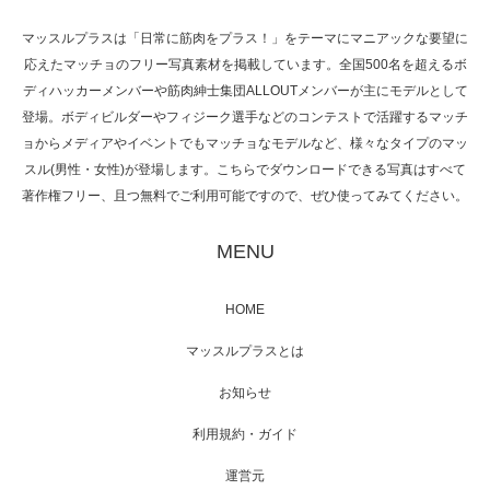
マッスルプラスは「日常に筋肉をプラス！」をテーマにマニアックな要望に
応えたマッチョのフリー写真素材を掲載しています。全国500名を超えるボ
NHK「所さん！事件ですよ」に取材されまし
ディハッカーメンバーや筋肉紳士集団ALLOUTメンバーが主にモデルとして
た（6/8放送）
登場。ボディビルダーやフィジーク選手などのコンテストで活躍するマッチ
ョからメディアやイベントでもマッチョなモデルなど、様々なタイプのマッ
スル(男性・女性)が登場します。こちらでダウンロードできる写真はすべて
著作権フリー、且つ無料でご利用可能ですので、ぜひ使ってみてください。
映画「黄金泥棒」へマッスルプラスメンバー
が出演
MENU
HOME
映画「メカバース」舞台挨拶へマッスルプラ
マッスルプラスとは
スメンバーが出演（3…
お知らせ
利用規約・ガイド
運営元
【TV】NHK BS「COOL JAPAN 」にてマッス