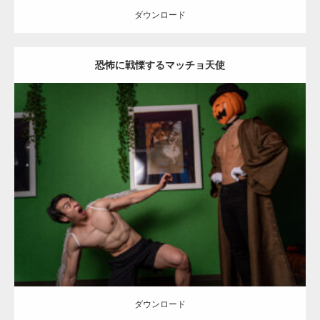
ダウンロード
【YouTube】マッチョフリー素材メンバーが
恐怖に戦慄するマッチョ天使
ギネス世界記録…
【TV】TBS番組「ひるおび」にてマッスルプ
Update:
2023.02.11
ラスが紹介されま…
Category:
ハロウィンのマッチョ
その他
AKIHITO(細マッチョ)
SOSUKE
腹筋
姫路 (兵庫)
ダウンロード
TOKYO FMラジオ番組「ONE MORNING」
で紹介さ…
ダウンロード
NHK「所さん！事件ですよ」に取材されまし