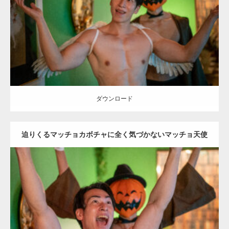
Category:
ハロウィンのマッチョ
その他
AKIHITO(細マッチョ)
SOSUKE
大胸筋
姫路 (兵庫)
ダウンロード
ダウンロード
迫りくるマッチョカボチャに全く気づかないマッチョ天使
(縦型写真)
Update:
2023.02.11
Category:
ハロウィンのマッチョ
その他
AKIHITO(細マッチョ)
SOSUKE
大胸筋
姫路 (兵庫)