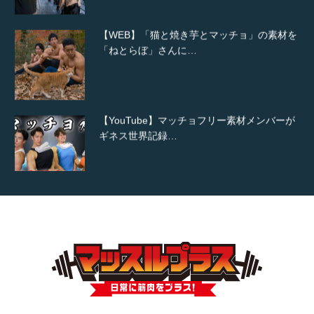
【WEB】「猫と焼き芋とマッチョ」の素材を
「ねとらぼ」さんに…
【YouTube】マッチョフリー素材メンバーが
ギネス世界記録…
【TV】TBS番組「ひるおび」にてマッスルプ
ラスが紹介されま…
TOKYO FMラジオ番組「ONE MORNING」
で紹介さ…