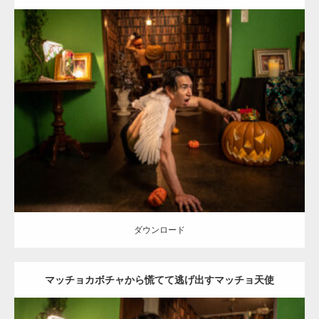
Update:
2023.02.11
Category:
ハロウィンのマッチョ
その他
AKIHITO(細マッチョ)
SOSUKE
姫路 (兵庫)
ダウンロード
ダウンロード
マッチョカボチャから慌てて逃げ出すマッチョ天使