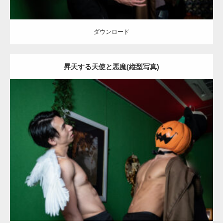
ダウンロード
昇天する天使と悪魔(縦型写真)
Update:
2023.02.11
Category:
ハロウィンのマッチョ
その他
AKIHITO(細マッチョ)
SOSUKE
姫路 (兵庫)
ダウンロード