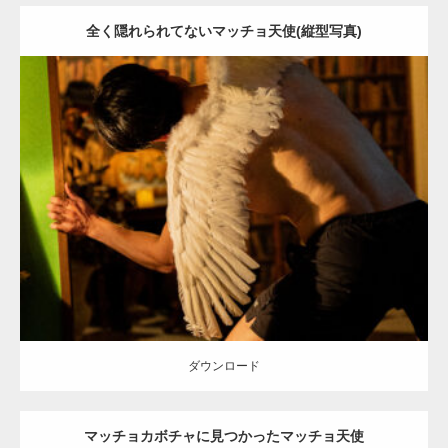
全く隠れられてないマッチョ天使(縦型写真)
Update:
2023.02.11
Category:
ハロウィンのマッチョ
その他
SOSUKE
姫路 (兵庫)
ダウンロード
ダウンロード
マッチョカボチャに見つかったマッチョ天使