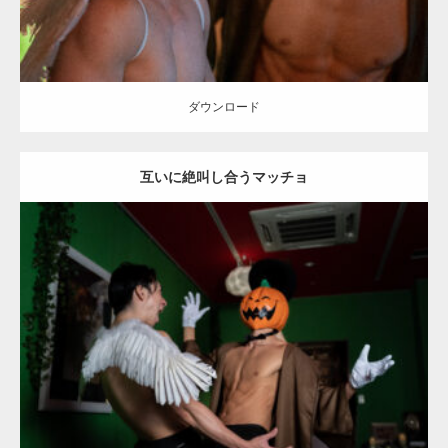
ダウンロード
互いに絶叫し合うマッチョ
Update:
2023.02.11
Category:
ハロウィンのマッチョ
その他
AKIHITO(細マッチョ)
SOSUKE
姫路 (兵庫)
ダウンロード