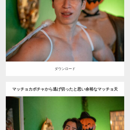
Update:
2023.02.11
Category:
ハロウィンのマッチョ
その他
AKIHITO(細マッチョ)
SOSUKE
大胸筋
姫路 (兵庫)
ダウンロード
ダウンロード
マッチョカボチャから逃げ切ったと思い余裕なマッチョ天
使
Update:
2023.02.11