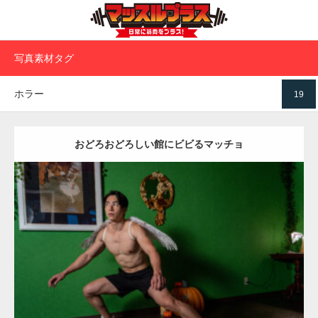
写真素材タグ
ホラー
19
おどろおどろしい館にビビるマッチョ
Update:
2023.02.11
Category:
ハロウィンのマッチョ
その他
SOSUKE
姫路 (兵庫)
ダウンロード