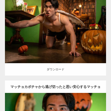
Update:
2023.02.11
Category:
ハロウィンのマッチョ
その他
AKIHITO(細マッチョ)
SOSUKE
肩
姫路 (兵庫)
ダウンロード
ダウンロード
マッチョカボチャから逃げ切ったと思い安心するマッチョ
天使(縦型写真)