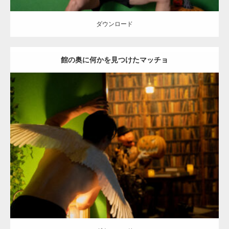
ダウンロード
館の奥に何かを見つけたマッチョ
Update:
2023.02.11
Category:
ハロウィンのマッチョ
その他
AKIHITO(細マッチョ)
SOSUKE
姫路 (兵庫)
ダウンロード