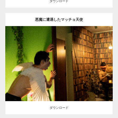
ダウンロード
悪魔に遭遇したマッチョ天使
Update:
2023.02.11
Category:
ハロウィンのマッチョ
その他
AKIHITO(細マッチョ)
SOSUKE
姫路 (兵庫)
ダウンロード
ダウンロード