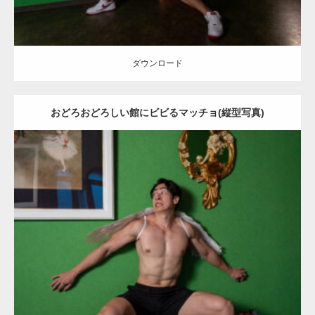
ダウンロード
おどろおどろしい館にビビるマッチョ(縦型写真)
Update:
2023.02.11
Category:
ハロウィンのマッチョ
その他
SOSUKE
姫路 (兵庫)
ダウンロード