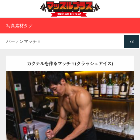
写真素材タグ
バーテンマッチョ
73
カクテルを作るマッチョ(クラッシュアイス)
Update:
2021.07.1
Category:
バーのマッチョ
オレンジの人
AKIHITO(細マッチョ)
肩
ダウンロード