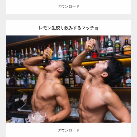
ダウンロード
【YouTube】マッチョフリー素材メンバーが
レモン生絞り飲みするマッチョ
ギネス世界記録…
【TV】TBS番組「ひるおび」にてマッスルプ
Update:
2023.09.10
ラスが紹介されま…
Category:
バーのマッチョ
外資系筋肉
大胸筋
ダウンロード
TOKYO FMラジオ番組「ONE MORNING」
で紹介さ…
ダウンロード
NHK「所さん！事件ですよ」に取材されまし