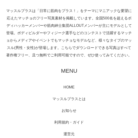
マッスルプラスは「日常に筋肉をプラス！」をテーマにマニアックな要望に
応えたマッチョのフリー写真素材を掲載しています。全国500名を超えるボ
NHK「所さん！事件ですよ」に取材されまし
ディハッカーメンバーや筋肉紳士集団ALLOUTメンバーが主にモデルとして
た（6/8放送）
登場。ボディビルダーやフィジーク選手などのコンテストで活躍するマッチ
ョからメディアやイベントでもマッチョなモデルなど、様々なタイプのマッ
スル(男性・女性)が登場します。こちらでダウンロードできる写真はすべて
著作権フリー、且つ無料でご利用可能ですので、ぜひ使ってみてください。
映画「黄金泥棒」へマッスルプラスメンバー
が出演
MENU
HOME
映画「メカバース」舞台挨拶へマッスルプラ
マッスルプラスとは
スメンバーが出演（3…
お知らせ
利用規約・ガイド
運営元
【TV】NHK BS「COOL JAPAN 」にてマッス