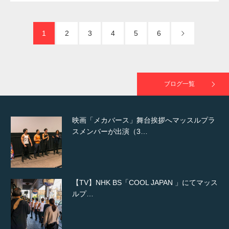
た（6/8放送）
1
2
3
4
5
6
映画「黄金泥棒」へマッスルプラスメンバー
が出演
ブログ一覧
映画「メカバース」舞台挨拶へマッスルプラ
スメンバーが出演（3…
【TV】NHK BS「COOL JAPAN 」にてマッス
ルプ…