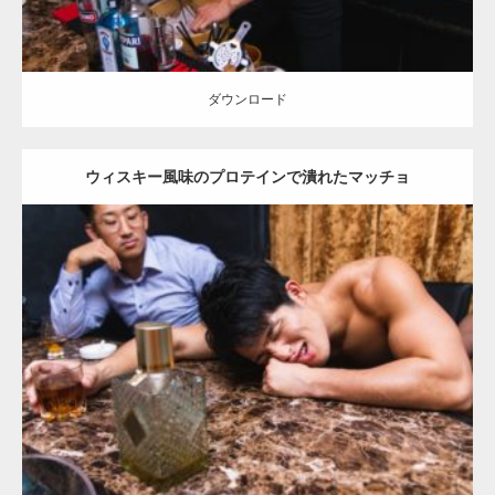
ダウンロード
ウィスキー風味のプロテインで潰れたマッチョ
Update:
2023.09.6
Category:
バーのマッチョ
オレンジの人
外資系筋肉
ダウンロード