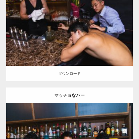
Update:
2023.09.6
Category:
バーのマッチョ
オレンジの人
外資系筋肉
SOSUKE
ダウンロード
ダウンロード
マッチョなバー
Update:
2021.07.6