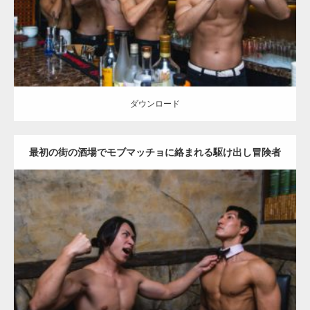
ダウンロード
ダウンロード
最初の街の酒場でモブマッチョに絡まれる駆け出し冒険者
マッチョ
Update:
2021.07.8
Category:
バーのマッチョ
AKIHITO(細マッチョ)
SOSUKE
大胸筋
腹
筋
殴られマッチョ
ダウンロード