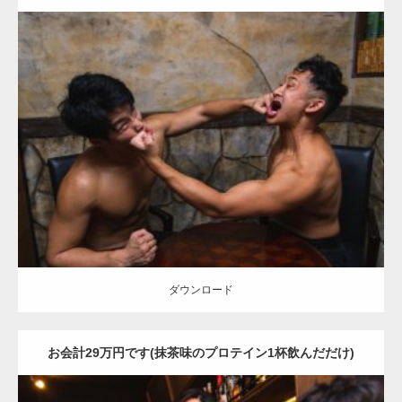
Update:
2021.07.8
Category:
バーのマッチョ
外資系筋肉
肩
殴られマッチョ
ダウンロード
ダウンロード
お会計29万円です(抹茶味のプロテイン1杯飲んだだけ)