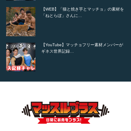
【WEB】「猫と焼き芋とマッチョ」の素材を
「ねとらぼ」さんに…
【YouTube】マッチョフリー素材メンバーが
ギネス世界記録…
【TV】TBS番組「ひるおび」にてマッスルプ
ラスが紹介されま…
TOKYO FMラジオ番組「ONE MORNING」
で紹介さ…