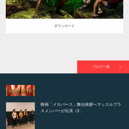
NHK「所さん！事件ですよ」に取材されまし
ダウンロード
た（6/8放送）
映画「黄金泥棒」へマッスルプラスメンバー
が出演
ブログ一覧
映画「メカバース」舞台挨拶へマッスルプラ
スメンバーが出演（3…
【TV】NHK BS「COOL JAPAN 」にてマッス