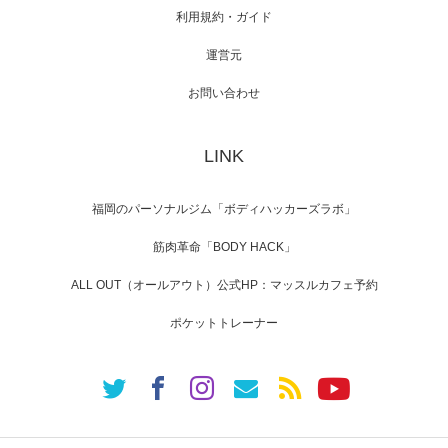
利用規約・ガイド
運営元
【TV】NHK BS「COOL JAPAN 」にてマッス
お問い合わせ
ルプ…
LINK
【WEB】「猫と焼き芋とマッチョ」の素材を
福岡のパーソナルジム「ボディハッカーズラボ」
「ねとらぼ」さんに…
筋肉革命「BODY HACK」
ALL OUT（オールアウト）公式HP：マッスルカフェ予約
ポケットトレーナー