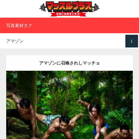
写真素材タグ
アマゾン
1
【YouTube】マッチョフリー素材メンバーが
ギネス世界記録…
アマゾンに召喚されしマッチョ
【TV】TBS番組「ひるおび」にてマッスルプ
ラスが紹介されま…
Update:
2023.09.6
Category:
その他
AKIHITO(細マッチョ)
SOSUKE
外資系筋肉
肩
ダウンロード
TOKYO FMラジオ番組「ONE MORNING」
で紹介さ…