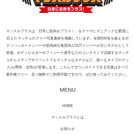
TOKYO FMラジオ番組「ONE MORNING」
で紹介さ…
マッスルプラスは「日常に筋肉をプラス！」をテーマにマニアックな要望に
応えたマッチョのフリー写真素材を掲載しています。全国500名を超えるボ
ディハッカーメンバーや筋肉紳士集団ALLOUTメンバーが主にモデルとして
NHK「所さん！事件ですよ」に取材されまし
登場。ボディビルダーやフィジーク選手などのコンテストで活躍するマッチ
た（6/8放送）
ョからメディアやイベントでもマッチョなモデルなど、様々なタイプのマッ
スル(男性・女性)が登場します。こちらでダウンロードできる写真はすべて
著作権フリー、且つ無料でご利用可能ですので、ぜひ使ってみてください。
映画「黄金泥棒」へマッスルプラスメンバー
MENU
が出演
HOME
マッスルプラスとは
映画「メカバース」舞台挨拶へマッスルプラ
スメンバーが出演（3…
お知らせ