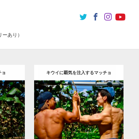
リーあり）
チョ
キウイに覇気を注入するマッチョ
Update:
2023.02.11
ョ
その他
Category:
キウイ農家のマッチョ
その他
筋
肩
腹筋
ONIKKY(デカいよ)
AKIHITO(細マッチ
ョ)
背中
肩
唐津 (佐賀)
ダウンロード