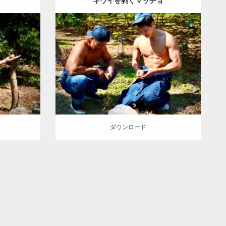
キウイを剥くマッチョ
Update:
2023.02.11
Category:
キウイ農家のマッチョ
その他
ョ
その他
ONIKKY(デカいよ)
AKIHITO(細マッチ
津 (佐賀)
ョ)
腹筋
大胸筋
唐津 (佐賀)
ダウンロード
ダウンロード