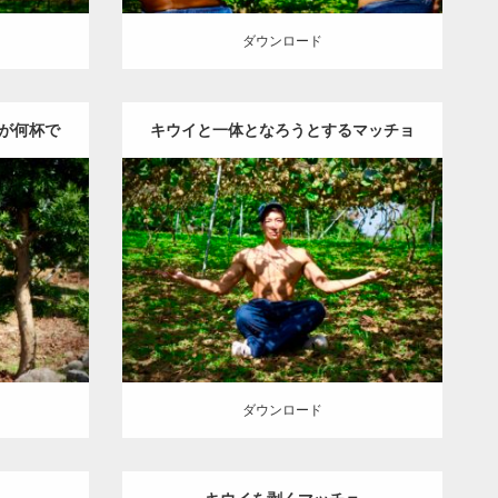
ダウンロード
が何杯で
キウイと一体となろうとするマッチョ
ッチョ
Update:
2023.02.11
ョ
その他
Category:
キウイ農家のマッチョ
その他
上腕三頭
AKIHITO(細マッチョ)
唐津 (佐賀)
ダウンロード
ダウンロード