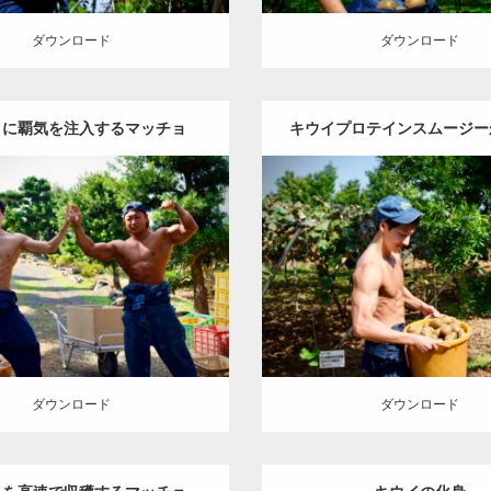
ダウンロード
ダウンロード
イに覇気を注入するマッチョ
キウイプロテインスムージー
きるか想像してニヤつくマ
Update:
2023.02.11
Update:
2023.02.11
:
キウイ農家のマッチョ
その他
Category:
キウイ農家のマッチ
Y(デカいよ)
AKIHITO(細マッチ
AKIHITO(細マッチョ)
肩
腹筋
上腕三頭筋
腹筋
唐津 (佐賀)
筋
唐津 (佐賀)
ロード
ダウンロード
ダウンロード
ダウンロード