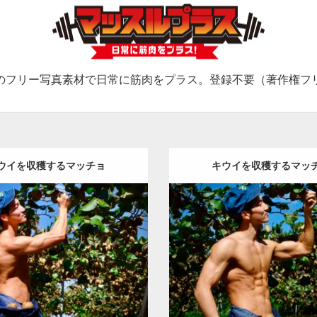
のフリー写真素材で日常に筋肉をプラス。登録不要（著作権フ
ウイを収穫するマッチョ
キウイを収穫するマッ
Update:
2023.02.11
Update:
2023.02.11
:
キウイ農家のマッチョ
その他
Category:
キウイ農家のマッチ
TO(細マッチョ)
肩
上腕三頭筋
背
AKIHITO(細マッチョ)
大胸
中
唐津 (佐賀)
唐津 (佐賀)
ロード
ダウンロード