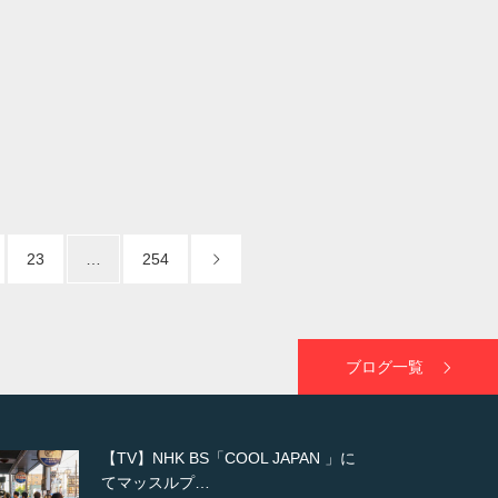
23
…
254
ブログ一覧
【WEB】「猫と焼き芋とマッチョ」
の素材を「ねとらぼ」さんに…