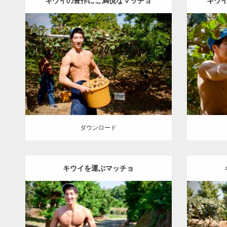
キウイの豊作にご満悦なマッチョ
キウ
Update:
2023.02.11
Category:
キウイ農家のマッチョ
その他
Category
AKIHITO(細マッチョ)
大胸筋
肩
腹筋
AKIH
唐津 (佐賀)
ダウン
ダウンロード
ダウンロード
キウイを運ぶマッチョ
Update:
2023.02.11
Category:
キウイ農家のマッチョ
その他
Category
AKIHITO(細マッチョ)
大胸筋
腹筋
唐津