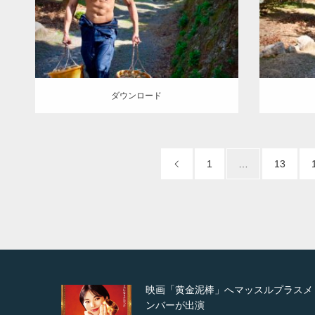
AKIHI
(佐賀)
ダウン
ダウンロード
ダウンロード
1
…
13
スルプラスメ
映画「メカバース」舞台挨拶へマ
ルプラスメンバーが出演（3…