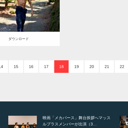
TO(細マッチョ)
腹筋
唐津 (佐賀)
ロード
ダウンロード
14
15
16
17
18
19
20
21
22
ッス
【TV】NHK BS「COOL JAPAN 」に
てマッスルプ…