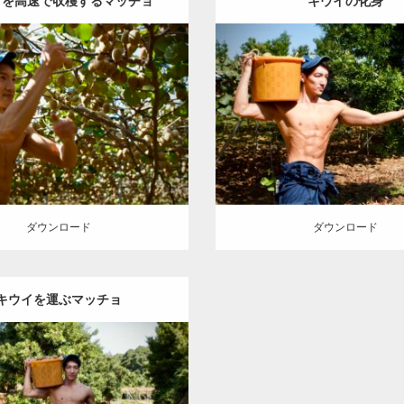
イを高速で収穫するマッチョ
キウイの化身
Update:
2023.02.11
Update:
2023.02.11
:
キウイ農家のマッチョ
その他
Category:
キウイ農家のマッチ
ITO(細マッチョ)
唐津 (佐賀)
AKIHITO(細マッチョ)
腹筋
唐
ロード
ダウンロード
ダウンロード
ダウンロード
キウイを運ぶマッチョ
Update:
2023.02.11
:
キウイ農家のマッチョ
その他