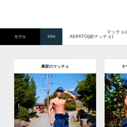
マッチョ
AKIHITO(細マッチョ)
モデル
3554
農家のマッチョ
キ
Update:
2023.02.11
Category
Category:
キウイ農家のマッチョ
その他
AKIHI
AKIHITO(細マッチョ)
腹筋
唐津 (佐賀)
ダウンロード
ダウン