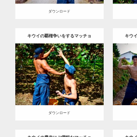
ダウンロード
キウイの覇権争いをするマッチョ
キウ
Update:
2023.02.11
Category:
キウイ農家のマッチョ
その他
Category
AKIHITO(細マッチョ)
ONIKKY(デカい
ONIKK
よ)
上腕三頭筋
背中
肩
唐津 (佐賀)
ョ)
ダウンロード
ダウン
ダウンロード