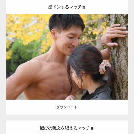
壁ドンするマッチョ
Update:
2021.07.8
Category:
公園のマッチョ
その他
AKIHITO(細マッチョ)
大胸筋
肩
腹
筋
ダウンロード
【YouTube】マッチョフリー素材メンバーが
ギネス世界記録…
ダウンロード
滅びの呪文を唱えるマッチョ
【TV】TBS番組「ひるおび」にてマッスルプ