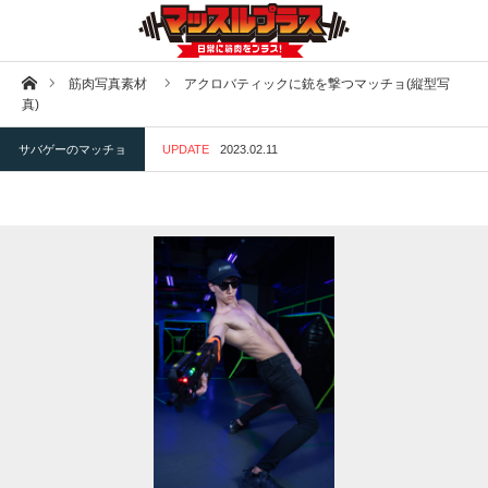
ホーム
筋肉写真素材
アクロバティックに銃を撃つマッチョ(縦型写
真)
サバゲーのマッチョ
UPDATE
2023.02.11