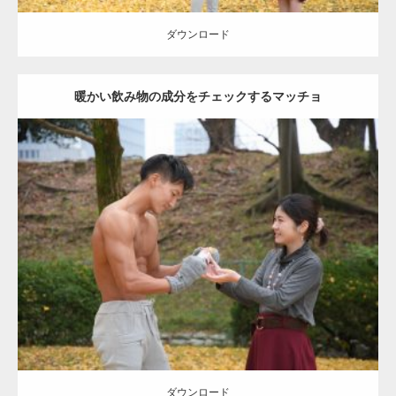
ダウンロード
暖かい飲み物の成分をチェックするマッチョ
Update:
2021.07.8
Category:
公園のマッチョ
その他
AKIHITO(細マッチョ)
上腕三頭筋
肩
ダウンロード
ダウンロード