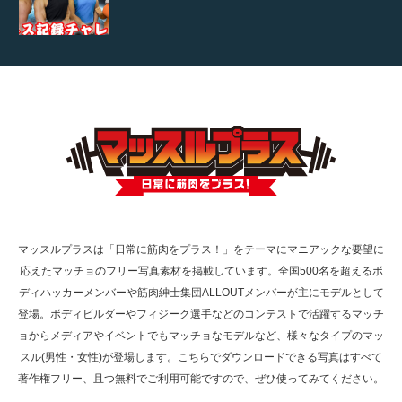
【TV】TBS番組「ひるおび」にてマッスルプ
ラスが紹介されま…
TOKYO FMラジオ番組「ONE MORNING」
で紹介さ…
マッスルプラスは「日常に筋肉をプラス！」をテーマにマニアックな要望に
応えたマッチョのフリー写真素材を掲載しています。全国500名を超えるボ
NHK「所さん！事件ですよ」に取材されまし
ディハッカーメンバーや筋肉紳士集団ALLOUTメンバーが主にモデルとして
た（6/8放送）
登場。ボディビルダーやフィジーク選手などのコンテストで活躍するマッチ
ョからメディアやイベントでもマッチョなモデルなど、様々なタイプのマッ
スル(男性・女性)が登場します。こちらでダウンロードできる写真はすべて
著作権フリー、且つ無料でご利用可能ですので、ぜひ使ってみてください。
映画「黄金泥棒」へマッスルプラスメンバー