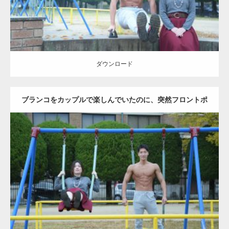
ダウンロード
ブランコをカップルで楽しんでいたのに、突然フロントポ
ーズをするマッチョ
Update:
2021.07.6
Category:
公園のマッチョ
その他
AKIHITO(細マッチョ)
腹筋
大胸筋
ダウンロード