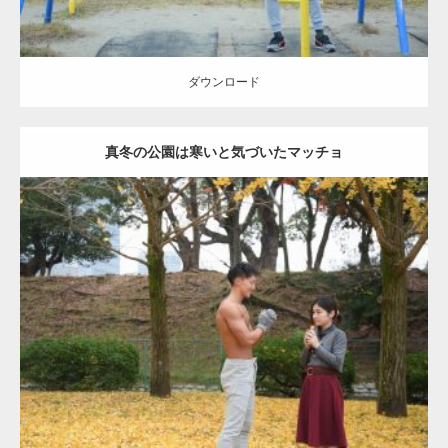
ダウンロード
真冬の公園は寒いと気づいたマッチョ
Update:
2021.07.8
Category:
公園のマッチョ
その他
AKIHITO(細マッチョ)
上腕三頭筋
肩
ダウンロード