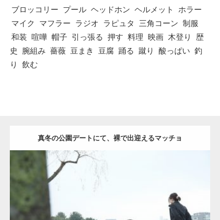
ブロッコリー
プール
ヘッドホン
ヘルメット
ホラー
マイク
マフラー
ラジオ
ラピュタ
三角コーン
制服
和装
喧嘩
帽子
引っ張る
押す
料理
映画
木登り
歴
史
腕組み
薔薇
豆まき
豆腐
踊る
蹴り
酸っぱい
釣
り
飲む
真冬の公園デートにて、裸で出迎えるマッチョ
Update:
2021.07.8
Category:
公園のマッチョ
その他
AKIHITO(細マッチョ)
背中