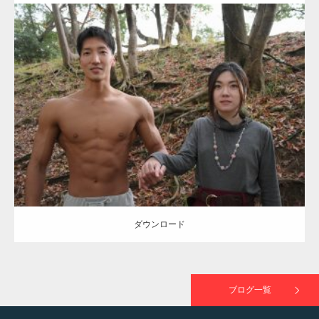
ラスが紹介されま…
Update:
2021.07.8
TOKYO FMラジオ番組「ONE MORNING」
Category:
公園のマッチョ
その他
AKIHITO(細マッチョ)
大胸筋
腹筋
で紹介さ…
ダウンロード
NHK「所さん！事件ですよ」に取材されまし
た（6/8放送）
ダウンロード
映画「黄金泥棒」へマッスルプラスメンバー
が出演
ブログ一覧