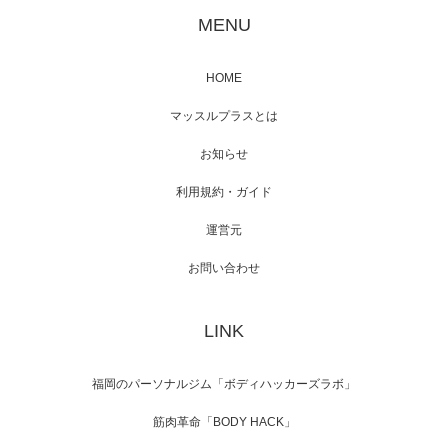
が出演
MENU
HOME
映画「メカバース」舞台挨拶へマッスルプラ
マッスルプラスとは
スメンバーが出演（3…
お知らせ
利用規約・ガイド
運営元
【TV】NHK BS「COOL JAPAN 」にてマッス
ルプ…
お問い合わせ
LINK
【WEB】「猫と焼き芋とマッチョ」の素材を
「ねとらぼ」さんに…
福岡のパーソナルジム「ボディハッカーズラボ」
筋肉革命「BODY HACK」