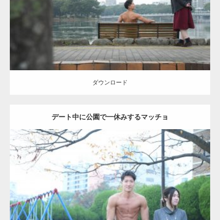
ダウンロード
ダウンロード
デート中に公園で一休みするマッチョ
Update:
2021.07.6
Category:
公園のマッチョ
その他
AKIHITO(細マッチョ)
腹筋
ダウンロード