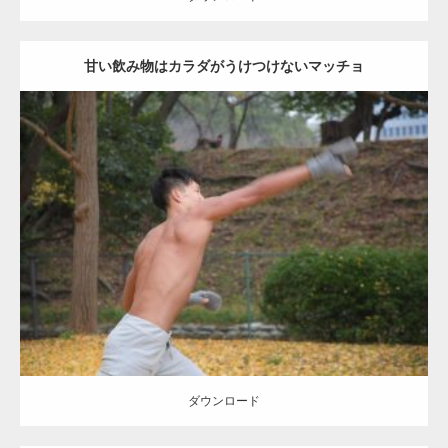
甘い飲み物はカラダがうけつけないマッチョ
Update:
2021.07.8
Category:
公園のマッチョ
その他
AKIHITO(細マッチョ)
背中
ダウンロード
ダウンロード