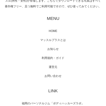
スル(男性・女性)が登場します。こちらでダウンロードできる写真はすべて
著作権フリー、且つ無料でご利用可能ですので、ぜひ使ってみてください。
映画「黄金泥棒」へマッスルプラスメンバー
が出演
MENU
HOME
映画「メカバース」舞台挨拶へマッスルプラ
マッスルプラスとは
スメンバーが出演（3…
お知らせ
利用規約・ガイド
運営元
【TV】NHK BS「COOL JAPAN 」にてマッス
ルプ…
お問い合わせ
LINK
【WEB】「猫と焼き芋とマッチョ」の素材を
「ねとらぼ」さんに…
福岡のパーソナルジム「ボディハッカーズラボ」