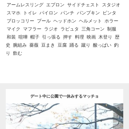
アームレスリング
エプロン
サイドチェスト
スタジオ
スマホ
トイレ
パイロン
パンチ
パンプキン
ビンタ
ブロッコリー
プール
ヘッドホン
ヘルメット
ホラー
マイク
マフラー
ラジオ
ラピュタ
三角コーン
制服
和装
喧嘩
帽子
引っ張る
押す
料理
映画
木登り
歴
史
腕組み
薔薇
豆まき
豆腐
踊る
蹴り
酸っぱい
釣
り
飲む
デート中に公園で一休みするマッチョ