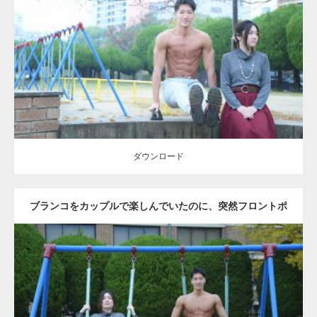
Update:
2021.07.6
Category:
公園のマッチョ
その他
AKIHITO(細マッチョ)
腹筋
ダウンロード
ダウンロード
ブランコをカップルで楽しんでいたのに、突然フロントポ
ーズをするマッチョ
Update:
2021.07.6
Category:
公園のマッチョ
その他
AKIHITO(細マッチョ)
大胸筋
腹筋