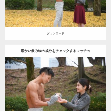
ダウンロード
ダウンロード
暖かい飲み物の成分をチェックするマッチョ
Update:
2021.07.8
Category:
公園のマッチョ
その他
AKIHITO(細マッチョ)
上腕三頭筋
肩
ダウンロード