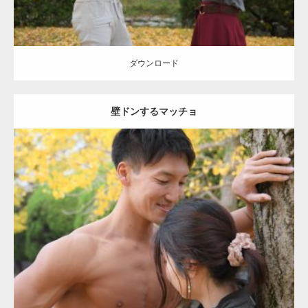
ダウンロード
壁ドンするマッチョ
Update:
2021.07.8
Category:
公園のマッチョ
その他
AKIHITO(細マッチョ)
大胸筋
肩
腹
筋
ダウンロード