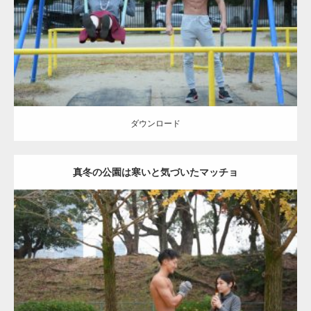
ダウンロード
ダウンロード
真冬の公園は寒いと気づいたマッチョ
Update:
2021.07.8
Category:
公園のマッチョ
その他
AKIHITO(細マッチョ)
上腕三頭筋
肩