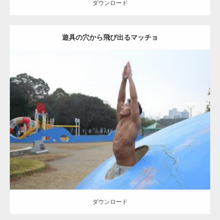
ダウンロード
遊具の穴から飛び出るマッチョ
Update:
2021.07.9
Category:
公園のマッチョ
その他
AKIHITO(細マッチョ)
腹筋
ダウンロード
【YouTube】マッチョフリー素材メンバーが
ギネス世界記録…
ダウンロード