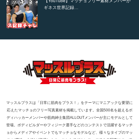
【YouTube】マッチョフリー素材メンバーが
ギネス世界記録…
【TV】TBS番組「ひるおび」にてマッスルプ
ラスが紹介されま…
TOKYO FMラジオ番組「ONE MORNING」
で紹介さ…
マッスルプラスは「日常に筋肉をプラス！」をテーマにマニアックな要望に
応えたマッチョのフリー写真素材を掲載しています。全国500名を超えるボ
NHK「所さん！事件ですよ」に取材されまし
ディハッカーメンバーや筋肉紳士集団ALLOUTメンバーが主にモデルとして
た（6/8放送）
登場。ボディビルダーやフィジーク選手などのコンテストで活躍するマッチ
ョからメディアやイベントでもマッチョなモデルなど、様々なタイプのマッ