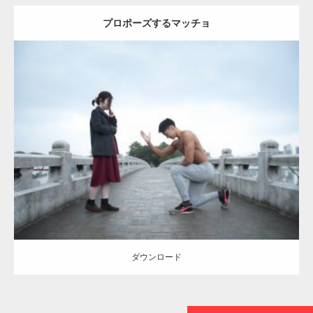
プロポーズするマッチョ
【TV】TBS番組「ひるおび」にてマッスルプ
ラスが紹介されま…
Update:
2021.07.6
TOKYO FMラジオ番組「ONE MORNING」
Category:
公園のマッチョ
その他
AKIHITO(細マッチョ)
上腕三頭筋
で紹介さ…
肩
ダウンロード
NHK「所さん！事件ですよ」に取材されまし
た（6/8放送）
ダウンロード
映画「黄金泥棒」へマッスルプラスメンバー
が出演