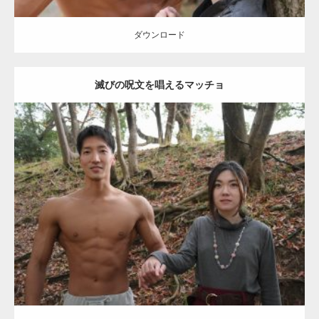
ダウンロード
滅びの呪文を唱えるマッチョ
Update:
2021.07.8
Category:
公園のマッチョ
その他
AKIHITO(細マッチョ)
大胸筋
腹筋
ダウンロード