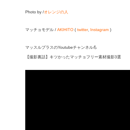
Photo by /
オレンジの人
マッチョモデル /
AKIHITO
(
twitter
,
Instagram
)
マッスルプラスのYoutubeチャンネル💪
【撮影裏話】キツかったマッチョフリー素材撮影3選