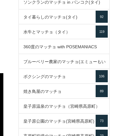
ソンクランのマッチョ in バンコク(タイ)
35
タイ暮らしのマッチョ(タイ)
92
85
水牛とマッチョ（タイ）
119
360度のマッチョ with POSEMANIACS
ブルーベリー農家のマッチョ(エミューもい
49
ボクシングのマッチョ
るよ)
106
72
焼き鳥屋のマッチョ
89
皇子原温泉のマッチョ（宮崎県高原町）
皇子原公園のマッチョ(宮崎県高原町)
73
133
23