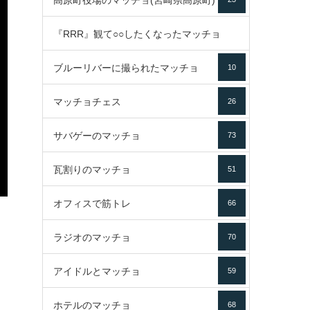
高原町役場のマッチョ(宮崎県高原町)
『RRR』観て○○したくなったマッチョ
ブルーリバーに撮られたマッチョ
10
16
マッチョチェス
26
サバゲーのマッチョ
73
瓦割りのマッチョ
51
オフィスで筋トレ
66
ラジオのマッチョ
70
アイドルとマッチョ
59
ホテルのマッチョ
68