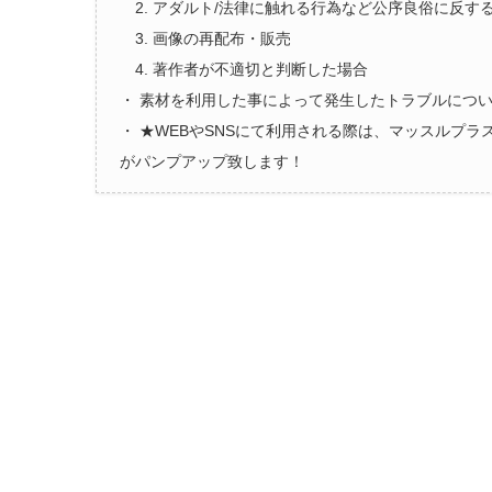
2. アダルト/法律に触れる行為など公序良俗に反す
3. 画像の再配布・販売
4. 著作者が不適切と判断した場合
・ 素材を利用した事によって発生したトラブルにつ
・ ★WEBやSNSにて利用される際は、マッスルプ
がパンプアップ致します！