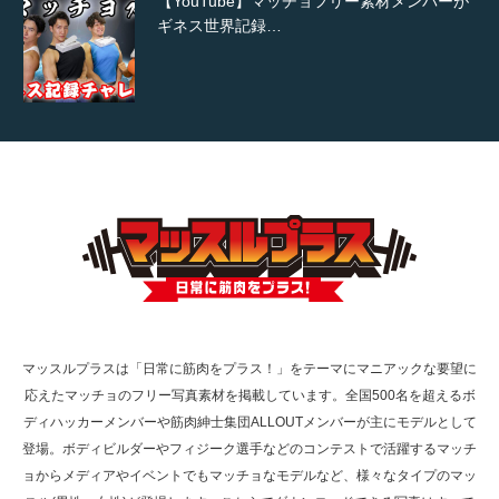
【YouTube】マッチョフリー素材メンバーが
ギネス世界記録…
【TV】TBS番組「ひるおび」にてマッスルプ
ラスが紹介されま…
TOKYO FMラジオ番組「ONE MORNING」
で紹介さ…
マッスルプラスは「日常に筋肉をプラス！」をテーマにマニアックな要望に
応えたマッチョのフリー写真素材を掲載しています。全国500名を超えるボ
NHK「所さん！事件ですよ」に取材されまし
ディハッカーメンバーや筋肉紳士集団ALLOUTメンバーが主にモデルとして
た（6/8放送）
登場。ボディビルダーやフィジーク選手などのコンテストで活躍するマッチ
ョからメディアやイベントでもマッチョなモデルなど、様々なタイプのマッ