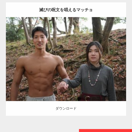
滅びの呪文を唱えるマッチョ
【TV】TBS番組「ひるおび」にてマッスルプ
ラスが紹介されま…
Update:
2021.07.8
TOKYO FMラジオ番組「ONE MORNING」
Category:
公園のマッチョ
その他
AKIHITO(細マッチョ)
大胸筋
腹筋
で紹介さ…
ダウンロード
NHK「所さん！事件ですよ」に取材されまし
た（6/8放送）
ダウンロード
映画「黄金泥棒」へマッスルプラスメンバー
が出演