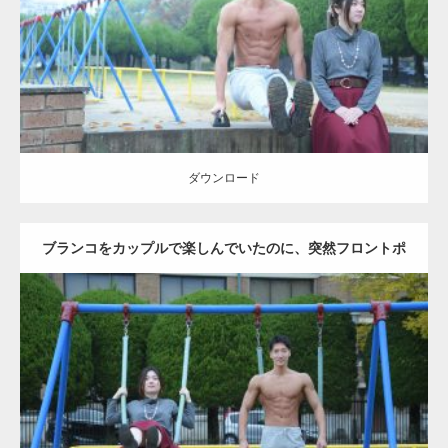
ダウンロード
ダウンロード
ブランコをカップルで楽しんでいたのに、突然フロントポ
ーズをするマッチョ
Update:
2021.07.6
Category:
公園のマッチョ
その他
AKIHITO(細マッチョ)
腹筋
大胸筋
ダウンロード