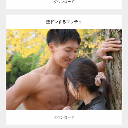
ダウンロード
壁ドンするマッチョ
Update:
2021.07.8
Category:
公園のマッチョ
その他
AKIHITO(細マッチョ)
大胸筋
肩
腹
筋
ダウンロード
【YouTube】マッチョフリー素材メンバーが
ギネス世界記録…
ダウンロード