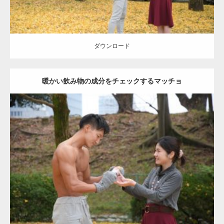
ダウンロード
暖かい飲み物の成分をチェックするマッチョ
Update:
2021.07.8
Category:
公園のマッチョ
その他
AKIHITO(細マッチョ)
上腕三頭筋
肩
ダウンロード