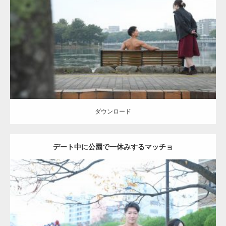
Update:
2021.07.8
Category:
公園のマッチョ
その他
AKIHITO(細マッチョ)
背中
ダウンロード
ダウンロード
デート中に公園で一休みするマッチョ
Update:
2021.07.6
Category:
公園のマッチョ
その他
AKIHITO(細マッチョ)
腹筋