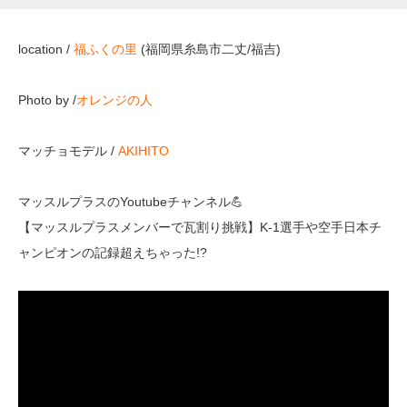
location /
福ふくの里
(福岡県糸島市二丈/福吉)
Photo by /
オレンジの人
マッチョモデル /
AKIHITO
マッスルプラスのYoutubeチャンネル💪
【マッスルプラスメンバーで瓦割り挑戦】K-1選手や空手日本チ
ャンピオンの記録超えちゃった!?