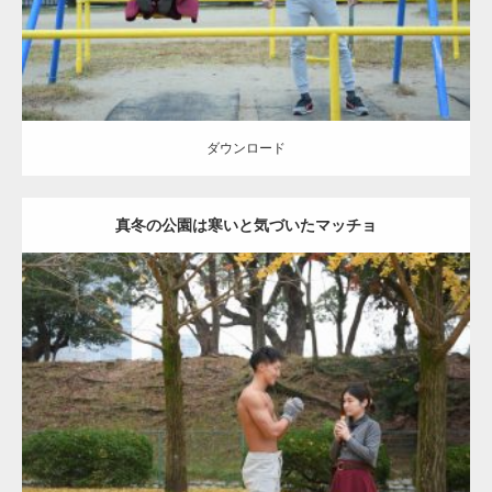
ダウンロード
真冬の公園は寒いと気づいたマッチョ
Update:
2021.07.8
Category:
公園のマッチョ
その他
AKIHITO(細マッチョ)
上腕三頭筋
肩
ダウンロード