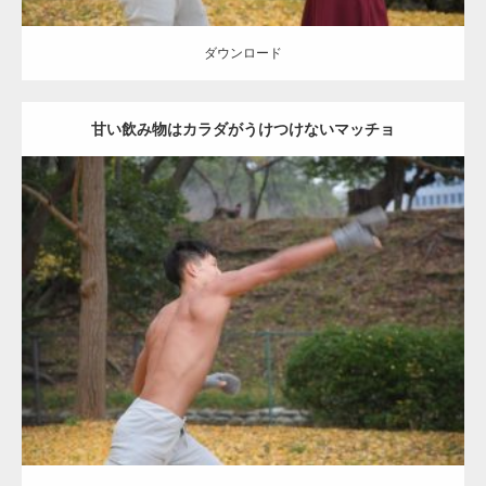
ダウンロード
甘い飲み物はカラダがうけつけないマッチョ
Update:
2021.07.8
Category:
公園のマッチョ
その他
AKIHITO(細マッチョ)
背中
ダウンロード