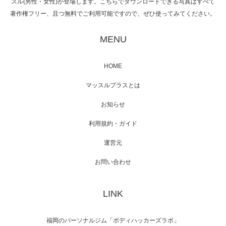
スル(男性・女性)が登場します。こちらでダウンロードできる写真はすべて
著作権フリー、且つ無料でご利用可能ですので、ぜひ使ってみてください。
映画「黄金泥棒」へマッスルプラスメンバー
が出演
MENU
HOME
映画「メカバース」舞台挨拶へマッスルプラ
マッスルプラスとは
スメンバーが出演（3…
お知らせ
利用規約・ガイド
運営元
【TV】NHK BS「COOL JAPAN 」にてマッス
ルプ…
お問い合わせ
LINK
【WEB】「猫と焼き芋とマッチョ」の素材を
「ねとらぼ」さんに…
福岡のパーソナルジム「ボディハッカーズラボ」