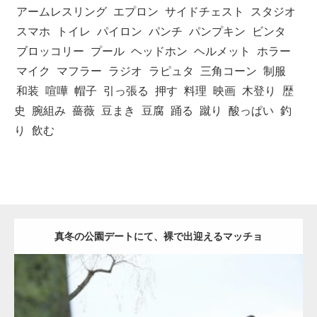
アームレスリング
エプロン
サイドチェスト
スタジオ
スマホ
トイレ
パイロン
パンチ
パンプキン
ビンタ
ブロッコリー
プール
ヘッドホン
ヘルメット
ホラー
マイク
マフラー
ラジオ
ラピュタ
三角コーン
制服
和装
喧嘩
帽子
引っ張る
押す
料理
映画
木登り
歴
史
腕組み
薔薇
豆まき
豆腐
踊る
蹴り
酸っぱい
釣
り
飲む
真冬の公園デートにて、裸で出迎えるマッチョ