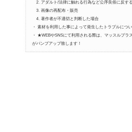
2. アダルト/法律に触れる行為など公序良俗に反す
3. 画像の再配布・販売
4. 著作者が不適切と判断した場合
・ 素材を利用した事によって発生したトラブルにつ
・ ★WEBやSNSにて利用される際は、マッスルプ
がパンプアップ致します！