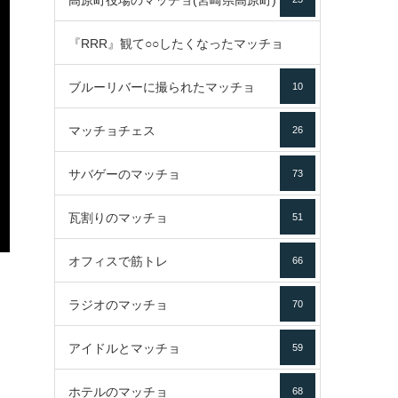
高原町役場のマッチョ(宮崎県高原町)
『RRR』観て○○したくなったマッチョ
ブルーリバーに撮られたマッチョ
10
16
マッチョチェス
26
サバゲーのマッチョ
73
瓦割りのマッチョ
51
オフィスで筋トレ
66
ラジオのマッチョ
70
アイドルとマッチョ
59
ホテルのマッチョ
68