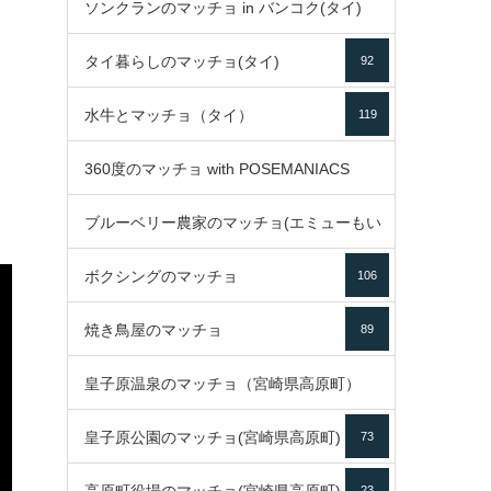
ソンクランのマッチョ in バンコク(タイ)
35
タイ暮らしのマッチョ(タイ)
92
85
水牛とマッチョ（タイ）
119
360度のマッチョ with POSEMANIACS
ブルーベリー農家のマッチョ(エミューもい
49
ボクシングのマッチョ
るよ)
106
72
焼き鳥屋のマッチョ
89
皇子原温泉のマッチョ（宮崎県高原町）
皇子原公園のマッチョ(宮崎県高原町)
73
133
23