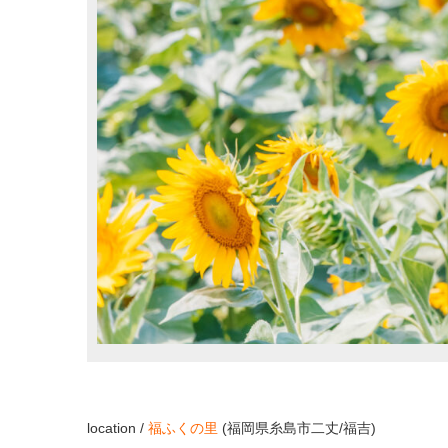
location /
福ふくの里
(福岡県糸島市二丈/福吉)