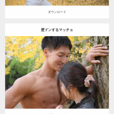
ダウンロード
壁ドンするマッチョ
Update:
2021.07.8
Category:
公園のマッチョ
その他
AKIHITO(細マッチョ)
大胸筋
肩
腹
筋
ダウンロード
【YouTube】マッチョフリー素材メンバーが
ギネス世界記録…