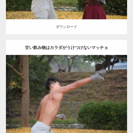
ダウンロード
甘い飲み物はカラダがうけつけないマッチョ
Update:
2021.07.8
Category:
公園のマッチョ
その他
AKIHITO(細マッチョ)
背中
ダウンロード