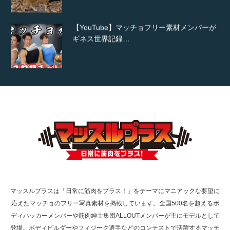
【YouTube】マッチョフリー素材メンバーが
ギネス世界記録…
【TV】TBS番組「ひるおび」にてマッスルプ
ラスが紹介されま…
TOKYO FMラジオ番組「ONE MORNING」
で紹介さ…
マッスルプラスは「日常に筋肉をプラス！」をテーマにマニアックな要望に
応えたマッチョのフリー写真素材を掲載しています。全国500名を超えるボ
NHK「所さん！事件ですよ」に取材されまし
ディハッカーメンバーや筋肉紳士集団ALLOUTメンバーが主にモデルとして
た（6/8放送）
登場。ボディビルダーやフィジーク選手などのコンテストで活躍するマッチ