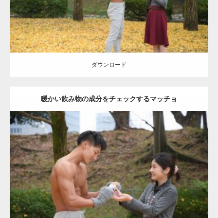
ダウンロード
ダウンロード
暖かい飲み物の成分をチェックするマッチョ
Update:
2021.07.8
Category:
公園のマッチョ
その他
AKIHITO(細マッチョ)
上腕三頭筋
肩
ダウンロード