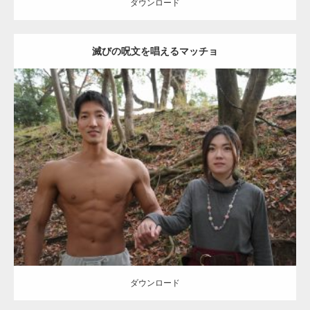
ダウンロード
滅びの呪文を唱えるマッチョ
【TV】TBS番組「ひるおび」にてマッスルプ
ラスが紹介されま…
Update:
2021.07.8
TOKYO FMラジオ番組「ONE MORNING」
Category:
公園のマッチョ
その他
AKIHITO(細マッチョ)
大胸筋
腹筋
で紹介さ…
ダウンロード
NHK「所さん！事件ですよ」に取材されまし
た（6/8放送）
ダウンロード