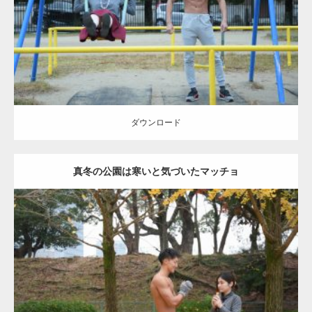
ダウンロード
ダウンロード
真冬の公園は寒いと気づいたマッチョ
Update:
2021.07.8
Category:
公園のマッチョ
その他
AKIHITO(細マッチョ)
上腕三頭筋
肩