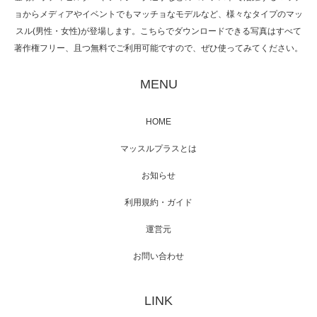
ョからメディアやイベントでもマッチョなモデルなど、様々なタイプのマッ
スル(男性・女性)が登場します。こちらでダウンロードできる写真はすべて
著作権フリー、且つ無料でご利用可能ですので、ぜひ使ってみてください。
映画「黄金泥棒」へマッスルプラスメンバー
が出演
MENU
HOME
映画「メカバース」舞台挨拶へマッスルプラ
マッスルプラスとは
スメンバーが出演（3…
お知らせ
利用規約・ガイド
運営元
【TV】NHK BS「COOL JAPAN 」にてマッス
ルプ…
お問い合わせ
LINK
【WEB】「猫と焼き芋とマッチョ」の素材を