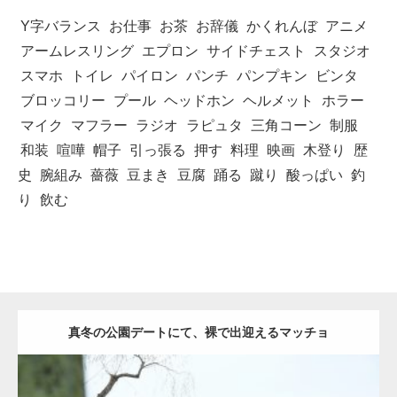
Y字バランス
お仕事
お茶
お辞儀
かくれんぼ
アニメ
アームレスリング
エプロン
サイドチェスト
スタジオ
スマホ
トイレ
パイロン
パンチ
パンプキン
ビンタ
ブロッコリー
プール
ヘッドホン
ヘルメット
ホラー
マイク
マフラー
ラジオ
ラピュタ
三角コーン
制服
和装
喧嘩
帽子
引っ張る
押す
料理
映画
木登り
歴
史
腕組み
薔薇
豆まき
豆腐
踊る
蹴り
酸っぱい
釣
り
飲む
真冬の公園デートにて、裸で出迎えるマッチョ