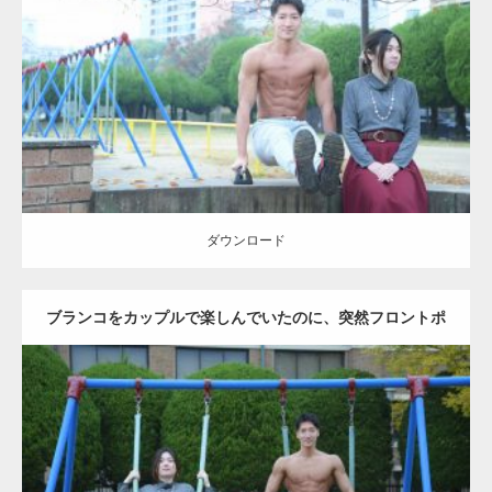
Update:
2021.07.6
Category:
公園のマッチョ
その他
AKIHITO(細マッチョ)
腹筋
ダウンロード
ダウンロード
ブランコをカップルで楽しんでいたのに、突然フロントポ
ーズをするマッチョ
Update:
2021.07.6
Category:
公園のマッチョ
その他
AKIHITO(細マッチョ)
腹筋
大胸筋