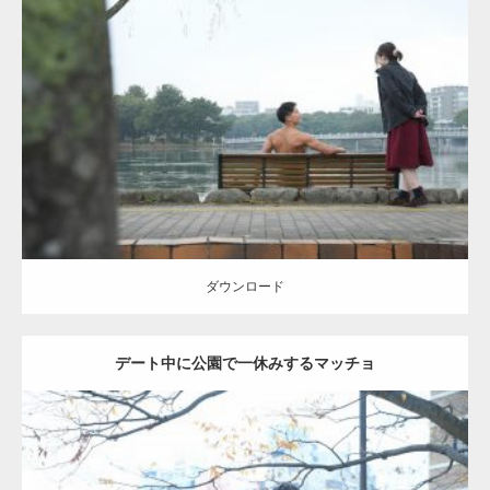
Update:
2021.07.8
Category:
公園のマッチョ
その他
AKIHITO(細マッチョ)
背中
ダウンロード
ダウンロード
デート中に公園で一休みするマッチョ