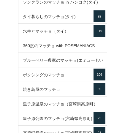
ソンクランのマッチョ in バンコク(タイ)
35
タイ暮らしのマッチョ(タイ)
92
85
水牛とマッチョ（タイ）
119
360度のマッチョ with POSEMANIACS
ブルーベリー農家のマッチョ(エミューもい
49
ボクシングのマッチョ
るよ)
106
72
焼き鳥屋のマッチョ
89
皇子原温泉のマッチョ（宮崎県高原町）
皇子原公園のマッチョ(宮崎県高原町)
73
133
23