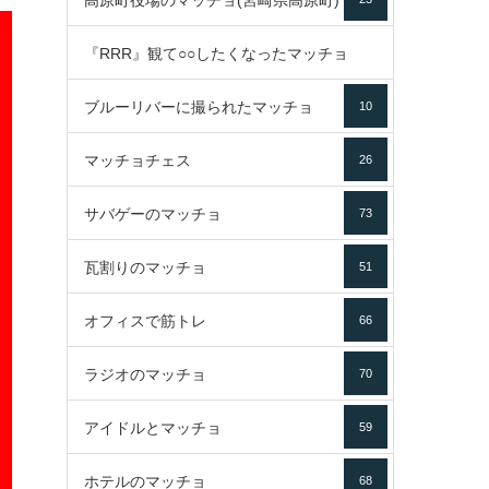
高原町役場のマッチョ(宮崎県高原町)
『RRR』観て○○したくなったマッチョ
ブルーリバーに撮られたマッチョ
10
16
マッチョチェス
26
サバゲーのマッチョ
73
瓦割りのマッチョ
51
オフィスで筋トレ
66
ラジオのマッチョ
70
アイドルとマッチョ
59
ホテルのマッチョ
68