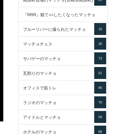
高原町役場のマッチョ(宮崎県高原町)
『RRR』観て○○したくなったマッチョ
ブルーリバーに撮られたマッチョ
10
16
マッチョチェス
26
サバゲーのマッチョ
73
瓦割りのマッチョ
51
オフィスで筋トレ
66
ラジオのマッチョ
70
アイドルとマッチョ
59
ホテルのマッチョ
68