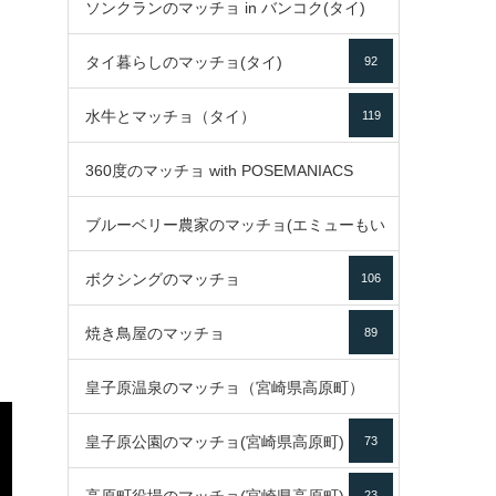
ソンクランのマッチョ in バンコク(タイ)
35
タイ暮らしのマッチョ(タイ)
92
85
水牛とマッチョ（タイ）
119
360度のマッチョ with POSEMANIACS
ブルーベリー農家のマッチョ(エミューもい
49
ボクシングのマッチョ
るよ)
106
72
焼き鳥屋のマッチョ
89
皇子原温泉のマッチョ（宮崎県高原町）
皇子原公園のマッチョ(宮崎県高原町)
73
133
23