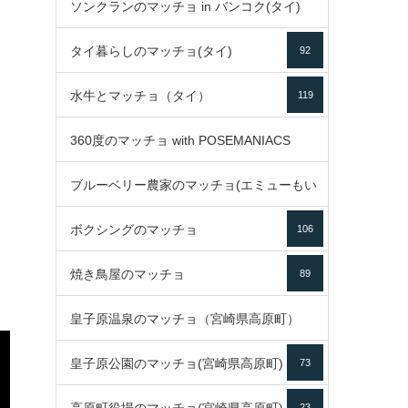
ソンクランのマッチョ in バンコク(タイ)
35
タイ暮らしのマッチョ(タイ)
92
85
水牛とマッチョ（タイ）
119
360度のマッチョ with POSEMANIACS
ブルーベリー農家のマッチョ(エミューもい
49
ボクシングのマッチョ
るよ)
106
72
焼き鳥屋のマッチョ
89
皇子原温泉のマッチョ（宮崎県高原町）
皇子原公園のマッチョ(宮崎県高原町)
73
133
23